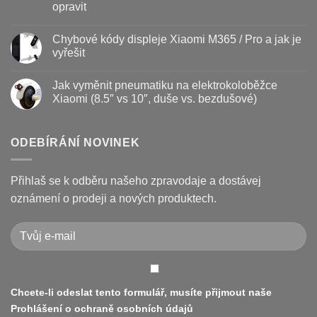
–
textu
opravit
kdy
s
vyměnit
názvem
Žádné
a
Jak
komentáře
Chybové kódy displeje Xiaomi M365 / Pro a jak je
jak
vyměnit
u
prodloužit
brzdové
textu
vyřešit
životnost
destičky
s
a
názvem
Žádné
kotouč
Nejčastější
komentáře
Jak vyměnit pneumatiku na elektrokoloběžce
na
poruchy
u
koloběžce
koloběžek
textu
Xiaomi (8.5″ vs 10″, duše vs. bezdušové)
Kugoo
s
a
názvem
Žádné
jak
Chybové
komentáře
je
kódy
u
opravit
displeje
textu
ODEBÍRÁNÍ NOVINEK
Xiaomi
s
M365
názvem
/
Jak
Pro
vyměnit
Přihlaš se k odběru našeho zpravodaje a dostávej
a
pneumatiku
jak
na
oznámení o prodeji a nových produktech.
je
elektrokoloběžce
vyřešit
Xiaomi
(8.5″
vs
10″,
duše
vs.
bezdušové)
Chcete-li odeslat tento formulář, musíte přijmout naše
Prohlášení o ochraně osobních údajů