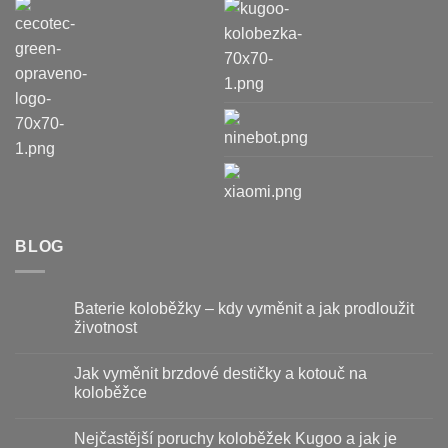
BLOG
Baterie koloběžky – kdy vyměnit a jak prodloužit
životnost
Žádné
komentáře
Jak vyměnit brzdové destičky a kotouč na
u
textu
koloběžce
s
názvem
Žádné
Baterie
komentáře
Nejčastější poruchy koloběžek Kugoo a jak je
koloběžky
u