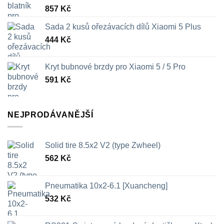
857
Kč
Sada 2 kusů ořezávacích dílů Xiaomi 5 Plus
444
Kč
Kryt bubnové brzdy pro Xiaomi 5 / 5 Pro
591
Kč
NEJPRODÁVANĚJŠÍ
Solid tire 8.5x2 V2 (type Zwheel)
562
Kč
Pneumatika 10x2-6.1 [Xuancheng]
532
Kč