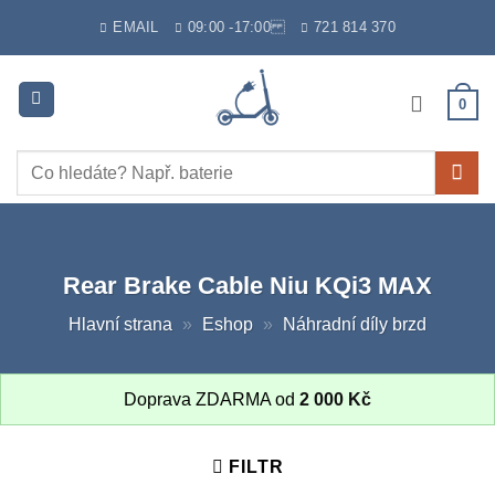
Skip
EMAIL
09:00 -17:00
721 814 370
to
content
0
Hledat:
Rear Brake Cable Niu KQi3 MAX
Hlavní strana
»
Eshop
»
Náhradní díly brzd
Doprava ZDARMA od
2 000
Kč
FILTR