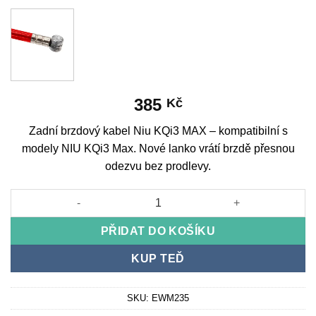
385
Kč
Zadní brzdový kabel Niu KQi3 MAX – kompatibilní s
modely NIU KQi3 Max. Nové lanko vrátí brzdě přesnou
odezvu bez prodlevy.
Rear Brake Cable Niu KQi3 MAX množství
PŘIDAT DO KOŠÍKU
KUP TEĎ
SKU:
EWM235