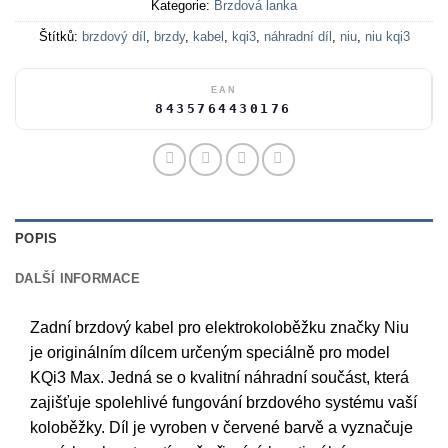
Kategorie:
Brzdová lanka
Štítků:
brzdový díl
,
brzdy
,
kabel
,
kqi3
,
náhradní díl
,
niu
,
niu kqi3
EAN
8435764430176
POPIS
DALŠÍ INFORMACE
Zadní brzdový kabel pro elektrokoloběžku značky Niu
je originálním dílcem určeným speciálně pro model
KQi3 Max. Jedná se o kvalitní náhradní součást, která
zajišťuje spolehlivé fungování brzdového systému vaší
koloběžky. Díl je vyroben v červené barvě a vyznačuje