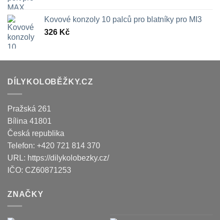
Kovové konzoly 10 palců pro blatníky pro MI3
326
Kč
DÍLYKOLOBĚŽKY.CZ
Pražská 261
Bílina
41801
Česká republika
Telefon:
+420 721 814 370
URL:
https://dilykolobezky.cz/
IČO:
CZ60871253
ZNAČKY