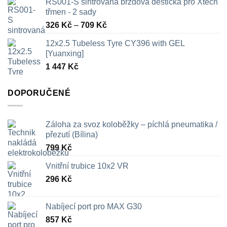
RS001-S sintrovaná brzdová destička pro Xtech
třmen - 2 sady
Rozpětí
326
Kč
–
709
Kč
cen:
12x2.5 Tubeless Tyre CY396 with GEL
326 Kč
[Yuanxing]
až
1 447
Kč
709 Kč
DOPORUČENÉ
Záloha za svoz koloběžky – píchlá pneumatika /
přezutí (Bílina)
799
Kč
Vnitřní trubice 10x2 VR
296
Kč
Nabíjecí port pro MAX G30
857
Kč