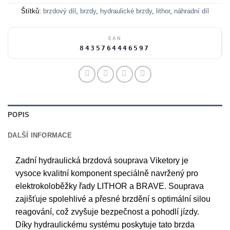
Štítků:
brzdový díl
,
brzdy
,
hydraulické brzdy
,
lithor
,
náhradní díl
EAN
8435764446597
POPIS
DALŠÍ INFORMACE
Zadní hydraulická brzdová souprava Viketory je
vysoce kvalitní komponent speciálně navržený pro
elektrokoloběžky řady LITHOR a BRAVE. Souprava
zajišťuje spolehlivé a přesné brzdění s optimální silou
reagování, což zvyšuje bezpečnost a pohodlí jízdy.
Díky hydraulickému systému poskytuje tato brzda