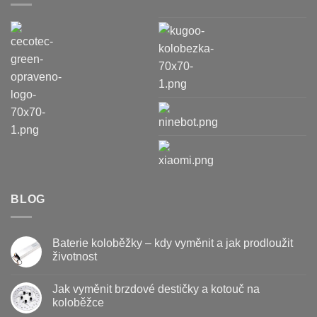
BLOG
Baterie koloběžky – kdy vyměnit a jak prodloužit
životnost
Žádné
komentáře
Jak vyměnit brzdové destičky a kotouč na
u
textu
koloběžce
s
názvem
Žádné