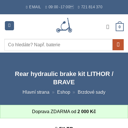
Skip
EMAIL
09:00 -17:00
721 814 370
to
content
0
Hledat:
Rear hydraulic brake kit LITHOR /
BRAVE
Hlavní strana
»
Eshop
»
Brzdové sady
Doprava ZDARMA od
2 000
Kč