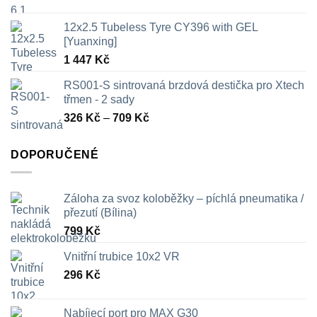
12x2.5 Tubeless Tyre CY396 with GEL
[Yuanxing]
1 447
Kč
RS001-S sintrovaná brzdová destička pro Xtech
třmen - 2 sady
Rozpětí
326
Kč
–
709
Kč
cen:
326 Kč
DOPORUČENÉ
až
709 Kč
Záloha za svoz koloběžky – píchlá pneumatika /
přezutí (Bílina)
799
Kč
Vnitřní trubice 10x2 VR
296
Kč
Nabíjecí port pro MAX G30