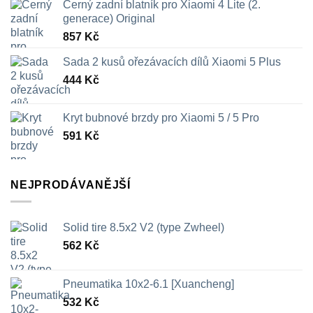
Černý zadní blatník pro Xiaomi 4 Lite (2.
generace) Original
857
Kč
Sada 2 kusů ořezávacích dílů Xiaomi 5 Plus
444
Kč
Kryt bubnové brzdy pro Xiaomi 5 / 5 Pro
591
Kč
NEJPRODÁVANĚJŠÍ
Solid tire 8.5x2 V2 (type Zwheel)
562
Kč
Pneumatika 10x2-6.1 [Xuancheng]
532
Kč