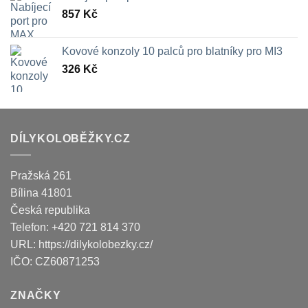
857
Kč
Kovové konzoly 10 palců pro blatníky pro MI3
326
Kč
DÍLYKOLOBĚŽKY.CZ
Pražská 261
Bílina
41801
Česká republika
Telefon:
+420 721 814 370
URL:
https://dilykolobezky.cz/
IČO:
CZ60871253
ZNAČKY