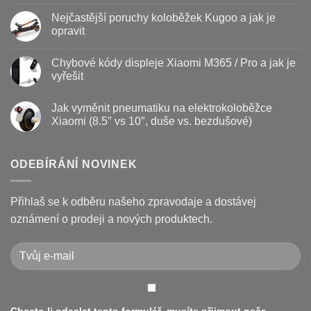
Baterie
komentáře
Nejčastější poruchy koloběžek Kugoo a jak je
koloběžky
u
–
textu
opravit
kdy
s
vyměnit
názvem
Žádné
a
Jak
komentáře
Chybové kódy displeje Xiaomi M365 / Pro a jak je
jak
vyměnit
u
prodloužit
brzdové
textu
vyřešit
životnost
destičky
s
a
názvem
Žádné
kotouč
Nejčastější
komentáře
Jak vyměnit pneumatiku na elektrokoloběžce
na
poruchy
u
koloběžce
koloběžek
textu
Xiaomi (8.5″ vs 10″, duše vs. bezdušové)
Kugoo
s
a
názvem
Žádné
jak
Chybové
komentáře
je
kódy
u
opravit
displeje
textu
ODEBÍRÁNÍ NOVINEK
Xiaomi
s
M365
názvem
/
Jak
Pro
vyměnit
Přihlaš se k odběru našeho zpravodaje a dostávej
a
pneumatiku
jak
na
oznámení o prodeji a nových produktech.
je
elektrokoloběžce
vyřešit
Xiaomi
(8.5″
vs
10″,
duše
vs.
bezdušové)