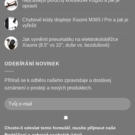
Nejčastější poruchy koloběžek Kugoo a jak je
koloběžky
u
–
textu
opravit
kdy
s
vyměnit
názvem
Žádné
a
Jak
komentáře
Chybové kódy displeje Xiaomi M365 / Pro a jak je
jak
vyměnit
u
prodloužit
brzdové
textu
vyřešit
životnost
destičky
s
a
názvem
Žádné
kotouč
Nejčastější
komentáře
Jak vyměnit pneumatiku na elektrokoloběžce
na
poruchy
u
koloběžce
koloběžek
textu
Xiaomi (8.5″ vs 10″, duše vs. bezdušové)
Kugoo
s
a
názvem
Žádné
jak
Chybové
komentáře
je
kódy
u
opravit
displeje
textu
ODEBÍRÁNÍ NOVINEK
Xiaomi
s
M365
názvem
/
Jak
Pro
vyměnit
Přihlaš se k odběru našeho zpravodaje a dostávej
a
pneumatiku
jak
na
oznámení o prodeji a nových produktech.
je
elektrokoloběžce
vyřešit
Xiaomi
(8.5″
vs
10″,
duše
vs.
bezdušové)
Chcete-li odeslat tento formulář, musíte přijmout naše
Prohlášení o ochraně osobních údajů