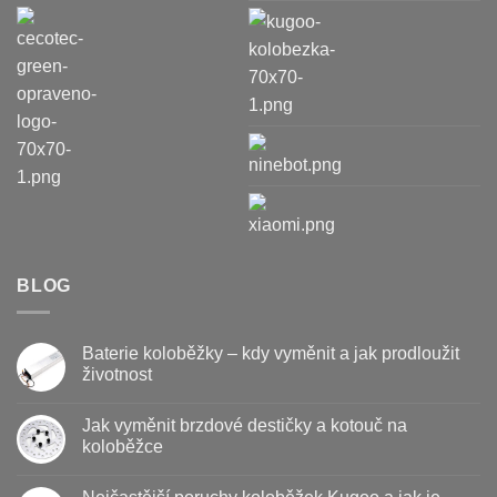
BLOG
Baterie koloběžky – kdy vyměnit a jak prodloužit
životnost
Žádné
komentáře
Jak vyměnit brzdové destičky a kotouč na
u
textu
koloběžce
s
názvem
Žádné
Baterie
komentáře