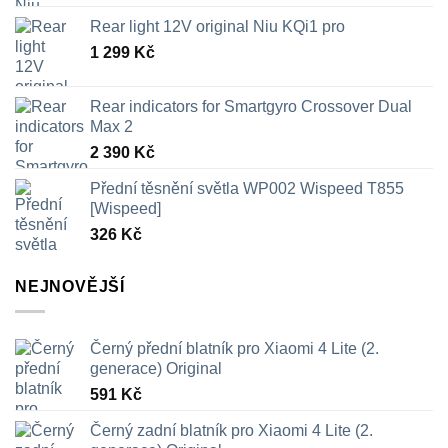
Rear light 12V original Niu KQi1 pro
1 299
Kč
Rear indicators for Smartgyro Crossover Dual
Max 2
2 390
Kč
Přední těsnění světla WP002 Wispeed T855
[Wispeed]
326
Kč
NEJNOVĚJŠÍ
Černý přední blatník pro Xiaomi 4 Lite (2.
generace) Original
591
Kč
Černý zadní blatník pro Xiaomi 4 Lite (2.