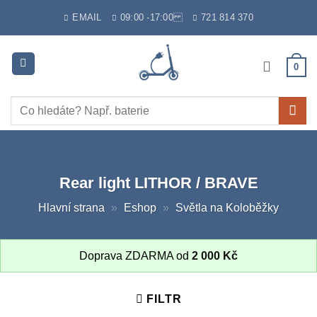
Skip
EMAIL
09:00 -17:00
721 814 370
to
content
0
Hledat:
Rear light LITHOR / BRAVE
Hlavní strana
»
Eshop
»
Světla na Koloběžky
Doprava ZDARMA od
2 000
Kč
FILTR