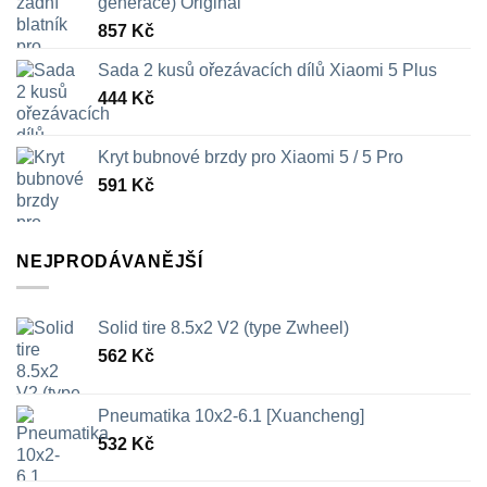
generace) Original
857
Kč
Sada 2 kusů ořezávacích dílů Xiaomi 5 Plus
444
Kč
Kryt bubnové brzdy pro Xiaomi 5 / 5 Pro
591
Kč
NEJPRODÁVANĚJŠÍ
Solid tire 8.5x2 V2 (type Zwheel)
562
Kč
Pneumatika 10x2-6.1 [Xuancheng]
532
Kč