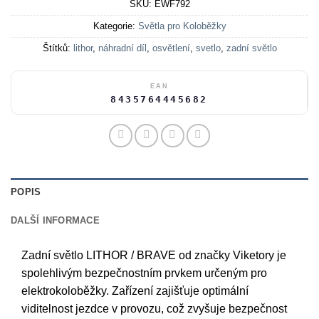
SKU:
EWF792
Kategorie:
Světla pro Koloběžky
Štítků:
lithor
,
náhradní díl
,
osvětlení
,
svetlo
,
zadní světlo
EAN
8435764445682
POPIS
DALŠÍ INFORMACE
Zadní světlo LITHOR / BRAVE od značky Viketory je
spolehlivým bezpečnostním prvkem určeným pro
elektrokoloběžky. Zařízení zajišťuje optimální
viditelnost jezdce v provozu, což zvyšuje bezpečnost