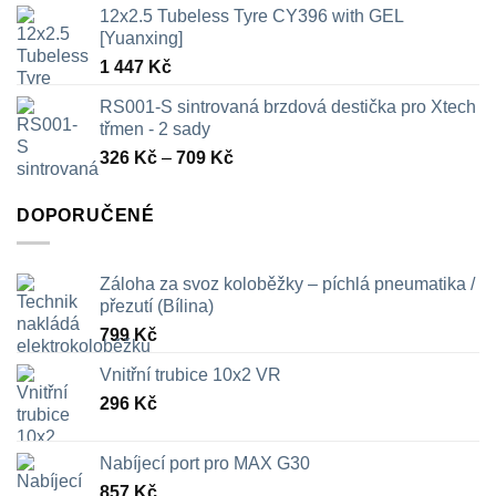
12x2.5 Tubeless Tyre CY396 with GEL
[Yuanxing]
1 447
Kč
RS001-S sintrovaná brzdová destička pro Xtech
třmen - 2 sady
Rozpětí
326
Kč
–
709
Kč
cen:
326 Kč
DOPORUČENÉ
až
709 Kč
Záloha za svoz koloběžky – píchlá pneumatika /
přezutí (Bílina)
799
Kč
Vnitřní trubice 10x2 VR
296
Kč
Nabíjecí port pro MAX G30
857
Kč