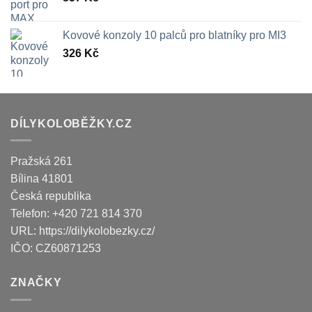
Kovové konzoly 10 palců pro blatníky pro MI3
326
Kč
DÍLYKOLOBĚŽKY.CZ
Pražská 261
Bílina
41801
Česká republika
Telefon:
+420 721 814 370
URL:
https://dilykolobezky.cz/
IČO:
CZ60871253
ZNAČKY