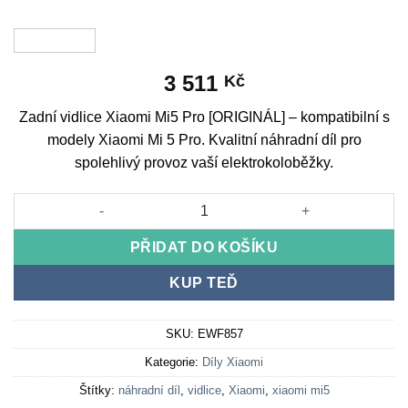
3 511
Kč
Zadní vidlice Xiaomi Mi5 Pro [ORIGINÁL] – kompatibilní s
modely Xiaomi Mi 5 Pro. Kvalitní náhradní díl pro
spolehlivý provoz vaší elektrokoloběžky.
Rear fork Xiaomi Mi5 Pro [ORIGINAL] množství
PŘIDAT DO KOŠÍKU
KUP TEĎ
SKU:
EWF857
Kategorie:
Díly Xiaomi
Štítky:
náhradní díl
,
vidlice
,
Xiaomi
,
xiaomi mi5