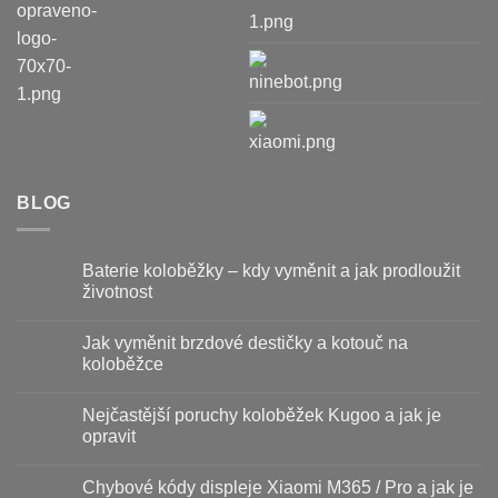
BLOG
Baterie koloběžky – kdy vyměnit a jak prodloužit
životnost
Žádné
komentáře
Jak vyměnit brzdové destičky a kotouč na
u
textu
koloběžce
s
názvem
Žádné
Baterie
komentáře
Nejčastější poruchy koloběžek Kugoo a jak je
koloběžky
u
–
textu
opravit
kdy
s
vyměnit
názvem
Žádné
a
Jak
komentáře
Chybové kódy displeje Xiaomi M365 / Pro a jak je
jak
vyměnit
u