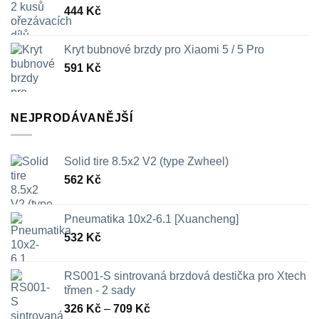
444
Kč
Kryt bubnové brzdy pro Xiaomi 5 / 5 Pro
591
Kč
NEJPRODÁVANĚJŠÍ
Solid tire 8.5x2 V2 (type Zwheel)
562
Kč
Pneumatika 10x2-6.1 [Xuancheng]
532
Kč
RS001-S sintrovaná brzdová destička pro Xtech
třmen - 2 sady
Rozpětí
326
Kč
–
709
Kč