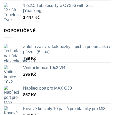
cen:
12x2.5 Tubeless Tyre CY396 with GEL
326 Kč
[Yuanxing]
až
1 447
Kč
709 Kč
DOPORUČENÉ
Záloha za svoz koloběžky – píchlá pneumatika /
přezutí (Bílina)
799
Kč
Vnitřní trubice 10x2 VR
296
Kč
Nabíjecí port pro MAX G30
857
Kč
Kovové konzoly 10 palců pro blatníky pro MI3