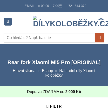
Skip
EMAIL
09:00 -17:00
721 814 370
to
content
0
Hledat:
Rear fork Xiaomi Mi5 Pro [ORIGINAL]
Hlavní strana
»
Eshop
»
Náhradní díly Xiaomi
koloběžky
Doprava ZDARMA od
2 000
Kč
FILTR