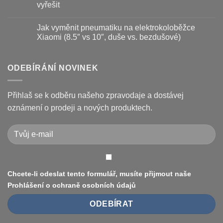
prodloužit
brzdové
textu
vyřešit
životnost
destičky
s
a
názvem
Žádné
kotouč
Nejčastější
komentáře
Jak vyměnit pneumatiku na elektrokoloběžce
na
poruchy
u
koloběžce
koloběžek
textu
Xiaomi (8.5″ vs 10″, duše vs. bezdušové)
Kugoo
s
a
názvem
Žádné
jak
Chybové
komentáře
je
kódy
u
opravit
displeje
textu
ODEBÍRÁNÍ NOVINEK
Xiaomi
s
M365
názvem
/
Jak
Pro
vyměnit
Přihlaš se k odběru našeho zpravodaje a dostávej
a
pneumatiku
jak
na
oznámení o prodeji a nových produktech.
je
elektrokoloběžce
vyřešit
Xiaomi
(8.5″
vs
10″,
duše
vs.
bezdušové)
Chcete-li odeslat tento formulář, musíte přijmout naše
Prohlášení o ochraně osobních údajů