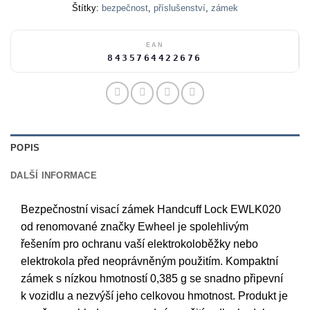
Štítky:
bezpečnost
,
příslušenství
,
zámek
EAN
8435764422676
POPIS
DALŠÍ INFORMACE
Bezpečnostní visací zámek Handcuff Lock EWLK020
od renomované značky Ewheel je spolehlivým
řešením pro ochranu vaší elektrokoloběžky nebo
elektrokola před neoprávněným použitím. Kompaktní
zámek s nízkou hmotností 0,385 g se snadno připevní
k vozidlu a nezvýší jeho celkovou hmotnost. Produkt je