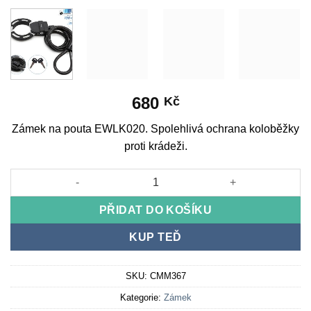
680
Kč
Zámek na pouta EWLK020. Spolehlivá ochrana koloběžky
proti krádeži.
Zámek na pouta EWLK020 množství
PŘIDAT DO KOŠÍKU
KUP TEĎ
SKU:
CMM367
Kategorie:
Zámek