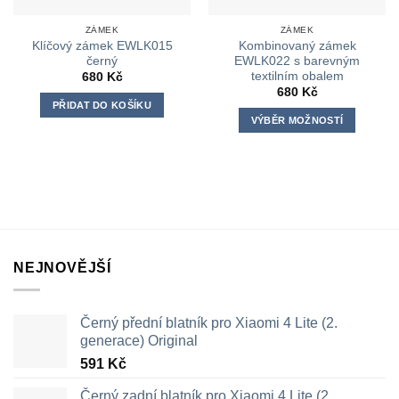
ZÁMEK
ZÁMEK
Klíčový zámek EWLK015
Kombinovaný zámek
černý
EWLK022 s barevným
textilním obalem
680
Kč
680
Kč
PŘIDAT DO KOŠÍKU
VÝBĚR MOŽNOSTÍ
Tento
produkt
má
více
variant.
Možnosti
lze
NEJNOVĚJŠÍ
vybrat
na
stránce
Černý přední blatník pro Xiaomi 4 Lite (2.
produktu
generace) Original
591
Kč
Černý zadní blatník pro Xiaomi 4 Lite (2.