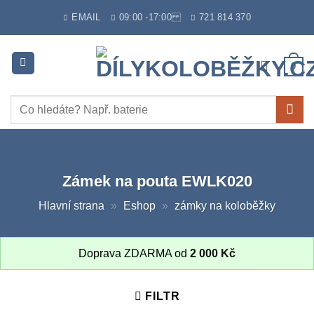
Skip
EMAIL
09:00 -17:00
721 814 370
to
content
0
Hledat:
Zámek na pouta EWLK020
Hlavní strana
»
Eshop
»
zámky na koloběžky
Doprava ZDARMA od
2 000
Kč
FILTR