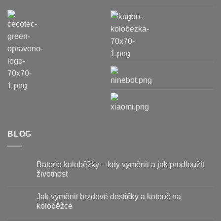
BLOG
Baterie koloběžky – kdy vyměnit a jak prodloužit
životnost
Žádné
komentáře
Jak vyměnit brzdové destičky a kotouč na
u
textu
koloběžce
s
názvem
Žádné