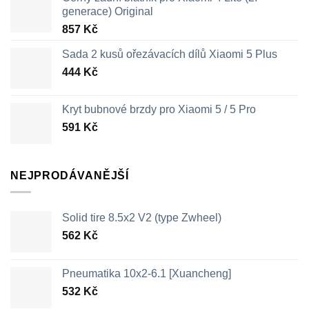
generace) Original
857
Kč
Sada 2 kusů ořezávacích dílů Xiaomi 5 Plus
444
Kč
Kryt bubnové brzdy pro Xiaomi 5 / 5 Pro
591
Kč
NEJPRODÁVANĚJŠÍ
Solid tire 8.5x2 V2 (type Zwheel)
562
Kč
Pneumatika 10x2-6.1 [Xuancheng]
532
Kč