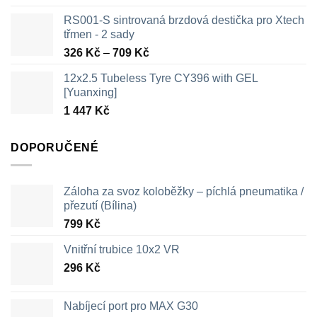
RS001-S sintrovaná brzdová destička pro Xtech
třmen - 2 sady
Rozpětí
326
Kč
–
709
Kč
cen:
12x2.5 Tubeless Tyre CY396 with GEL
326 Kč
[Yuanxing]
až
1 447
Kč
709 Kč
DOPORUČENÉ
Záloha za svoz koloběžky – píchlá pneumatika /
přezutí (Bílina)
799
Kč
Vnitřní trubice 10x2 VR
296
Kč
Nabíjecí port pro MAX G30