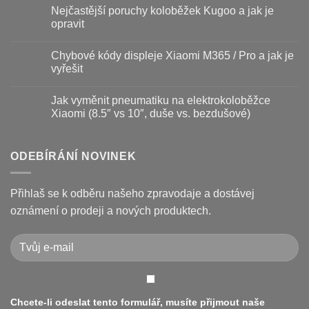
Baterie
komentáře
Nejčastější poruchy koloběžek Kugoo a jak je
koloběžky
u
–
textu
opravit
kdy
s
vyměnit
názvem
Žádné
a
Jak
komentáře
Chybové kódy displeje Xiaomi M365 / Pro a jak je
jak
vyměnit
u
prodloužit
brzdové
textu
vyřešit
životnost
destičky
s
a
názvem
Žádné
kotouč
Nejčastější
komentáře
Jak vyměnit pneumatiku na elektrokoloběžce
na
poruchy
u
koloběžce
koloběžek
textu
Xiaomi (8.5″ vs 10″, duše vs. bezdušové)
Kugoo
s
a
názvem
Žádné
jak
Chybové
komentáře
je
kódy
u
opravit
displeje
textu
ODEBÍRÁNÍ NOVINEK
Xiaomi
s
M365
názvem
/
Jak
Pro
vyměnit
Přihlaš se k odběru našeho zpravodaje a dostávej
a
pneumatiku
jak
na
oznámení o prodeji a nových produktech.
je
elektrokoloběžce
vyřešit
Xiaomi
(8.5″
vs
10″,
duše
vs.
bezdušové)
Chcete-li odeslat tento formulář, musíte přijmout naše