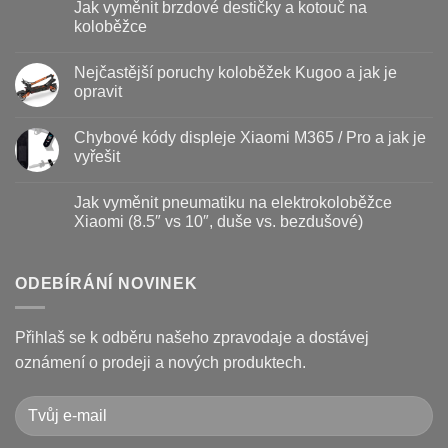
Jak vyměnit brzdové destičky a kotouč na
u
textu
koloběžce
s
názvem
Žádné
Baterie
komentáře
Nejčastější poruchy koloběžek Kugoo a jak je
koloběžky
u
–
textu
opravit
kdy
s
vyměnit
názvem
Žádné
a
Jak
komentáře
Chybové kódy displeje Xiaomi M365 / Pro a jak je
jak
vyměnit
u
prodloužit
brzdové
textu
vyřešit
životnost
destičky
s
a
názvem
Žádné
kotouč
Nejčastější
komentáře
Jak vyměnit pneumatiku na elektrokoloběžce
na
poruchy
u
koloběžce
koloběžek
textu
Xiaomi (8.5″ vs 10″, duše vs. bezdušové)
Kugoo
s
a
názvem
Žádné
jak
Chybové
komentáře
je
kódy
u
opravit
displeje
textu
ODEBÍRÁNÍ NOVINEK
Xiaomi
s
M365
názvem
/
Jak
Pro
vyměnit
Přihlaš se k odběru našeho zpravodaje a dostávej
a
pneumatiku
jak
na
oznámení o prodeji a nových produktech.
je
elektrokoloběžce
vyřešit
Xiaomi
(8.5″
vs
10″,
duše