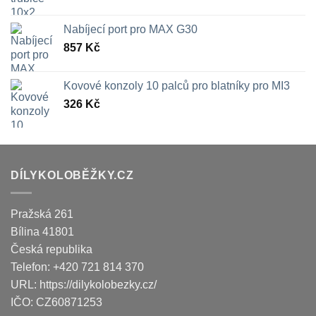
Nabíjecí port pro MAX G30
857
Kč
Kovové konzoly 10 palců pro blatníky pro MI3
326
Kč
DÍLYKOLOBĚŽKY.CZ
Pražská 261
Bílina
41801
Česká republika
Telefon:
+420 721 814 370
URL:
https://dilykolobezky.cz/
IČO:
CZ60871253