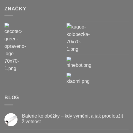
ZNAČKY
BLOG
Baterie koloběžky – kdy vyměnit a jak prodloužit
životnost
Žádné
komentáře