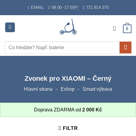
Skip
EMAIL
09:00 -17:00
721 814 370
to
content
0
Hledat:
Zvonek pro XIAOMI – Černý
Hlavní strana
»
Eshop
»
Smart výbava
Doprava ZDARMA od
2 000
Kč
FILTR