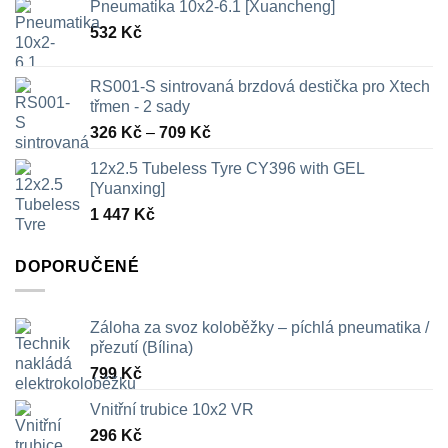
Pneumatika 10x2-6.1 [Xuancheng]
532
Kč
RS001-S sintrovaná brzdová destička pro Xtech
třmen - 2 sady
Rozpětí
326
Kč
–
709
Kč
cen:
12x2.5 Tubeless Tyre CY396 with GEL
326 Kč
[Yuanxing]
až
1 447
Kč
709 Kč
DOPORUČENÉ
Záloha za svoz koloběžky – píchlá pneumatika /
přezutí (Bílina)
799
Kč
Vnitřní trubice 10x2 VR
296
Kč