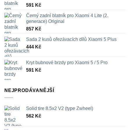
591
Kč
Černý zadní blatník pro Xiaomi 4 Lite (2.
generace) Original
857
Kč
Sada 2 kusů ořezávacích dílů Xiaomi 5 Plus
444
Kč
Kryt bubnové brzdy pro Xiaomi 5 / 5 Pro
591
Kč
NEJPRODÁVANĚJŠÍ
Solid tire 8.5x2 V2 (type Zwheel)
562
Kč