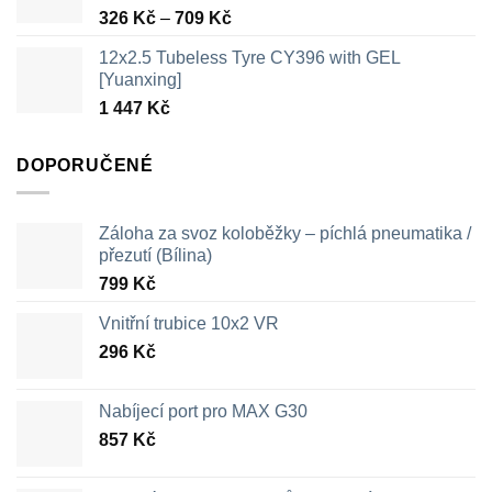
Rozpětí
326
Kč
–
709
Kč
cen:
12x2.5 Tubeless Tyre CY396 with GEL
326 Kč
[Yuanxing]
až
1 447
Kč
709 Kč
DOPORUČENÉ
Záloha za svoz koloběžky – píchlá pneumatika /
přezutí (Bílina)
799
Kč
Vnitřní trubice 10x2 VR
296
Kč
Nabíjecí port pro MAX G30
857
Kč