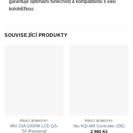
garantuje optimální funkčnost a kompatibilitu s vaší
koloběžkou.
SOUVISEJÍCÍ PRODUKTY
ŘÍDICÍ JEDNOTKY
ŘÍDICÍ JEDNOTKY
48V 23A 1000W LCD QS-
Niu KQi AIR Controller (DE)
S4 [Kyesang]
2 980
Kč