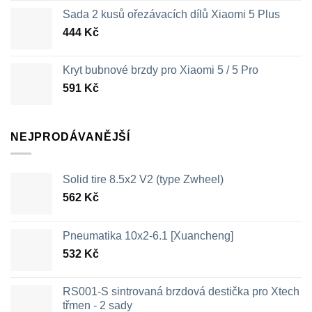
Sada 2 kusů ořezávacích dílů Xiaomi 5 Plus
444
Kč
Kryt bubnové brzdy pro Xiaomi 5 / 5 Pro
591
Kč
NEJPRODÁVANĚJŠÍ
Solid tire 8.5x2 V2 (type Zwheel)
562
Kč
Pneumatika 10x2-6.1 [Xuancheng]
532
Kč
RS001-S sintrovaná brzdová destička pro Xtech
třmen - 2 sady