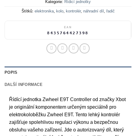
Kategorie:
Řídicí jednotky
Štítků:
elektronika
,
kolo
,
kontrolér
,
náhradní díl
,
řadič
EAN
8435764427398
POPIS
DALŠÍ INFORMACE
Řídící jednotka Zwheel E9T Controller od značky Xbot
je originální komponentem určeným speciálně pro
elektrokoloběžku Zwheel E9T. Tento lehký kontrolér
zajišťuje spolehlivou regulaci výkonu a bezpečnou
obsluhu vašeho zařízení. Jde o autorizovaný díl, který