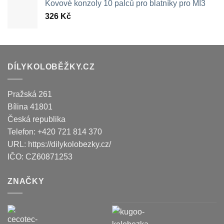
Kovové konzoly 10 palců pro blatníky pro MI3
326
Kč
DÍLYKOLOBĚŽKY.CZ
Pražská 261
Bílina
41801
Česká republika
Telefon:
+420 721 814 370
URL:
https://dilykolobezky.cz/
IČO:
CZ60871253
ZNAČKY