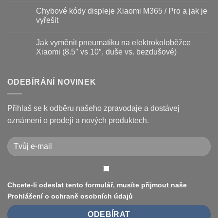
a
Jak
komentáře
Chybové kódy displeje Xiaomi M365 / Pro a jak je
jak
vyměnit
u
prodloužit
brzdové
textu
vyřešit
životnost
destičky
s
a
názvem
Žádné
kotouč
Nejčastější
komentáře
Jak vyměnit pneumatiku na elektrokoloběžce
na
poruchy
u
koloběžce
koloběžek
textu
Xiaomi (8.5″ vs 10″, duše vs. bezdušové)
Kugoo
s
a
názvem
Žádné
jak
Chybové
komentáře
je
kódy
u
opravit
displeje
textu
ODEBÍRÁNÍ NOVINEK
Xiaomi
s
M365
názvem
/
Jak
Pro
vyměnit
Přihlaš se k odběru našeho zpravodaje a dostávej
a
pneumatiku
jak
na
oznámení o prodeji a nových produktech.
je
elektrokoloběžce
vyřešit
Xiaomi
(8.5″
vs
10″,
duše
vs.
bezdušové)
Chcete-li odeslat tento formulář, musíte přijmout naše
Prohlášení o ochraně osobních údajů