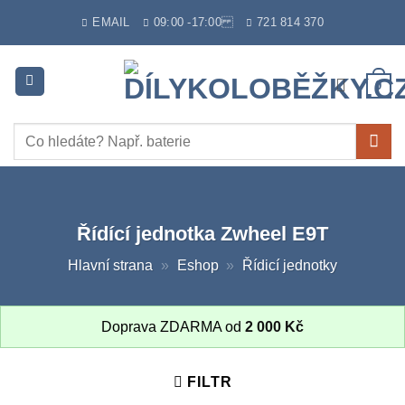
Skip
EMAIL
09:00 -17:00
721 814 370
to
content
0
Hledat:
Řídící jednotka Zwheel E9T
Hlavní strana
»
Eshop
»
Řídicí jednotky
Doprava ZDARMA od
2 000
Kč
FILTR