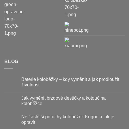
BLOG
Baterie koloběžky – kdy vyměnit a jak prodloužit
životnost
Žádné
komentáře
Jak vyměnit brzdové destičky a kotouč na
u
textu
koloběžce
s
názvem
Žádné
Baterie
komentáře
Nejčastější poruchy koloběžek Kugoo a jak je
koloběžky
u
–
textu
opravit
kdy
s
vyměnit
názvem
Žádné