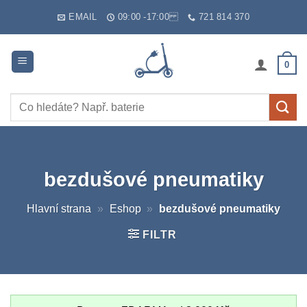
Skip
EMAIL
09:00 -17:00
721 814 370
to
content
0
Hledat:
bezdušové pneumatiky
Hlavní strana
»
Eshop
»
bezdušové pneumatiky
FILTR