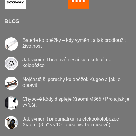
BLOG
Baterie koloběžky – kdy vyměnit a jak prodloužit
životnost
Žádné
komentáře
Jak vyměnit brzdové destičky a kotouč na
u
textu
koloběžce
s
názvem
Žádné
Baterie
komentáře
Nejčastější poruchy koloběžek Kugoo a jak je
u
koloběžky
textu
–
opravit
s
kdy
názvem
vyměnit
Žádné
Jak
a
komentáře
Chybové kódy displeje Xiaomi M365 / Pro a jak je
vyměnit
u
jak
brzdové
textu
prodloužit
vyřešit
destičky
s
životnost
a
názvem
Žádné
kotouč
Nejčastější
komentáře
Jak vyměnit pneumatiku na elektrokoloběžce
na
poruchy
u
koloběžce
koloběžek
textu
Xiaomi (8.5″ vs 10″, duše vs. bezdušové)
Kugoo
s
a
názvem
Žádné
jak
Chybové
komentáře