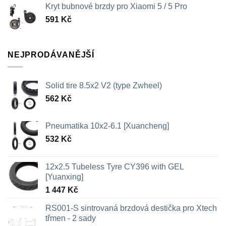
Kryt bubnové brzdy pro Xiaomi 5 / 5 Pro
591
Kč
NEJPRODÁVANĚJŠÍ
Solid tire 8.5x2 V2 (type Zwheel)
562
Kč
Pneumatika 10x2-6.1 [Xuancheng]
532
Kč
12x2.5 Tubeless Tyre CY396 with GEL
[Yuanxing]
1 447
Kč
RS001-S sintrovaná brzdová destička pro Xtech
třmen - 2 sady