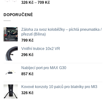
Rozpětí
326
Kč
–
709
Kč
cen:
326 Kč
DOPORUČENÉ
až
709 Kč
Záloha za svoz koloběžky – píchlá pneumatika /
přezutí (Bílina)
799
Kč
Vnitřní trubice 10x2 VR
296
Kč
Nabíjecí port pro MAX G30
857
Kč
Kovové konzoly 10 palců pro blatníky pro MI3
326
Kč