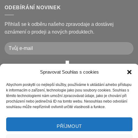
je
kódy
u
opravit
displeje
textu
ODEBÍRÁNÍ NOVINEK
Xiaomi
s
M365
názvem
/
Jak
Pro
vyměnit
Přihlaš se k odběru našeho zpravodaje a dostávej
a
pneumatiku
jak
na
oznámení o prodeji a nových produktech.
je
elektrokoloběžce
vyřešit
Xiaomi
(8.5″
vs
10″,
duše
vs.
bezdušové)
Spravovat Souhlas s cookies
Chcete-li odeslat tento formulář, musíte přijmout naše
Prohlášení o ochraně osobních údajů
Abychom poskytli co nejlepší služby, používáme k ukládání a/nebo přístupu
k informacím o zařízení, technologie jako jsou soubory cookies. Souhlas s
těmito technologiemi nám umožní zpracovávat údaje, jako je chování při
procházení nebo jedinečná ID na tomto webu. Nesouhlas nebo odvolání
souhlasu může nepříznivě ovlivnit určité vlastnosti a funkce.
PŘÍJMOUT