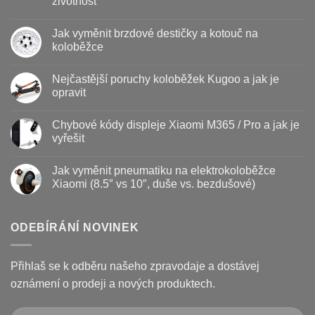
životnost
Žádné
komentáře
Jak vyměnit brzdové destičky a kotouč na
u
textu
koloběžce
s
názvem
Žádné
Baterie
komentáře
Nejčastější poruchy koloběžek Kugoo a jak je
koloběžky
u
–
textu
opravit
kdy
s
vyměnit
názvem
Žádné
a
Jak
komentáře
Chybové kódy displeje Xiaomi M365 / Pro a jak je
jak
vyměnit
u
prodloužit
brzdové
textu
vyřešit
životnost
destičky
s
a
názvem
Žádné
kotouč
Nejčastější
komentáře
Jak vyměnit pneumatiku na elektrokoloběžce
na
poruchy
u
koloběžce
koloběžek
textu
Xiaomi (8.5″ vs 10″, duše vs. bezdušové)
Kugoo
s
a
názvem
Žádné
jak
Chybové
komentáře
je
kódy
u
opravit
displeje
textu
ODEBÍRÁNÍ NOVINEK
Xiaomi
s
M365
názvem
/
Jak
Pro
vyměnit
Přihlaš se k odběru našeho zpravodaje a dostávej
a
pneumatiku
jak
na
oznámení o prodeji a nových produktech.
je
elektrokoloběžce
vyřešit
Xiaomi
(8.5″