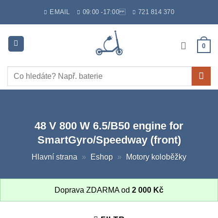
Skip
EMAIL
09:00 -17:00
721 814 370
to
content
0
Hledat:
48 V 800 W 6.5/B50 engine for
SmartGyro/Speedway (front)
Hlavní strana
»
Eshop
»
Motory koloběžky
Doprava ZDARMA od
2 000
Kč