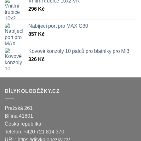
Vnitřní trubice 10x2 VR
296
Kč
Nabíjecí port pro MAX G30
857
Kč
Kovové konzoly 10 palců pro blatníky pro MI3
326
Kč
DÍLYKOLOBĚŽKY.CZ
Pražská 261
Bílina
41801
Česká republika
Telefon:
+420 721 814 370
URL:
https://dilykolobezky.cz/