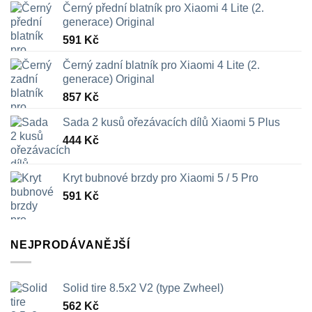
Černý přední blatník pro Xiaomi 4 Lite (2.
generace) Original
591
Kč
Černý zadní blatník pro Xiaomi 4 Lite (2.
generace) Original
857
Kč
Sada 2 kusů ořezávacích dílů Xiaomi 5 Plus
444
Kč
Kryt bubnové brzdy pro Xiaomi 5 / 5 Pro
591
Kč
NEJPRODÁVANĚJŠÍ
Solid tire 8.5x2 V2 (type Zwheel)
562
Kč