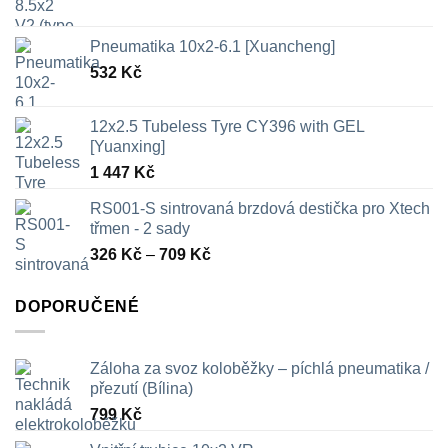
Pneumatika 10x2-6.1 [Xuancheng]
532
Kč
12x2.5 Tubeless Tyre CY396 with GEL
[Yuanxing]
1 447
Kč
RS001-S sintrovaná brzdová destička pro Xtech
třmen - 2 sady
Rozpětí
326
Kč
–
709
Kč
cen:
326 Kč
DOPORUČENÉ
až
709 Kč
Záloha za svoz koloběžky – píchlá pneumatika /
přezutí (Bílina)
799
Kč