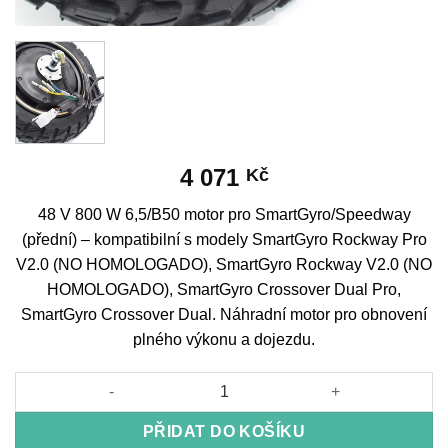
4 071
Kč
48 V 800 W 6,5/B50 motor pro SmartGyro/Speedway
(přední) – kompatibilní s modely SmartGyro Rockway Pro
V2.0 (NO HOMOLOGADO), SmartGyro Rockway V2.0 (NO
HOMOLOGADO), SmartGyro Crossover Dual Pro,
SmartGyro Crossover Dual. Náhradní motor pro obnovení
plného výkonu a dojezdu.
48 V 800 W 6.5/B50 engine for SmartGyro/Speedway (front) mno
PŘIDAT DO KOŠÍKU