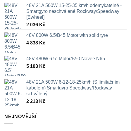
48V 21A 500W 15-25-35 km/h odemykatelné -
Smartgyro neschválené Rockway/Speedway
[Ewheel]
2 036
Kč
48V 800W 6.5/B45 Motor with solid tyre
4 838
Kč
48V 480W 6.5" Motor/B50 Navee N65
5 103
Kč
48V 21A 500W 6-12-18-25km/h (S limitačním
kabelem) Smartgyro Speedway/Rockway
schválený
2 213
Kč
NEJNOVĚJŠÍ