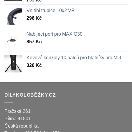
Vnitřní trubice 10x2 VR
296
Kč
Nabíjecí port pro MAX G30
857
Kč
Kovové konzoly 10 palců pro blatníky pro MI3
326
Kč
DÍLYKOLOBĚŽKY.CZ
Pražská 261
Bílina
41801
Česká republika