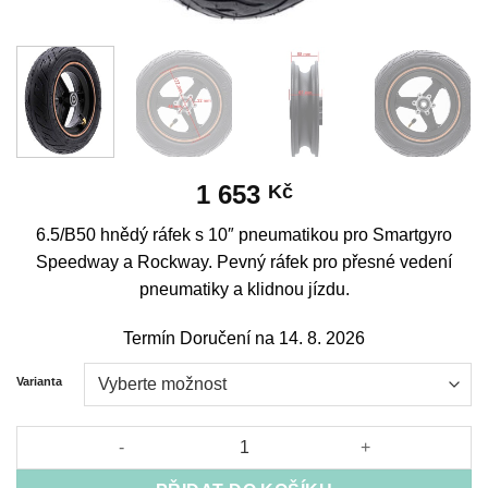
1 653
Kč
6.5/B50 hnědý ráfek s 10″ pneumatikou pro Smartgyro
Speedway a Rockway. Pevný ráfek pro přesné vedení
pneumatiky a klidnou jízdu.
Termín Doručení na 14. 8. 2026
Varianta
6.5/B50 brown rim with 10" tire for Smartgyro Speedway and R