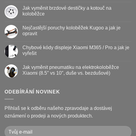
Žádné
komentáře
Jak vyměnit brzdové destičky a kotouč na
u
textu
koloběžce
s
názvem
Žádné
Baterie
komentáře
Nejčastější poruchy koloběžek Kugoo a jak je
koloběžky
u
–
textu
opravit
kdy
s
vyměnit
názvem
Žádné
a
Jak
komentáře
Chybové kódy displeje Xiaomi M365 / Pro a jak je
jak
vyměnit
u
prodloužit
brzdové
textu
vyřešit
životnost
destičky
s
a
názvem
Žádné
kotouč
Nejčastější
komentáře
Jak vyměnit pneumatiku na elektrokoloběžce
na
poruchy
u
koloběžce
koloběžek
textu
Xiaomi (8.5″ vs 10″, duše vs. bezdušové)
Kugoo
s
a
názvem
Žádné
jak
Chybové
komentáře
je
kódy
u
opravit
displeje
textu
ODEBÍRÁNÍ NOVINEK
Xiaomi
s
M365
názvem
/
Jak
Pro
vyměnit
Přihlaš se k odběru našeho zpravodaje a dostávej
a
pneumatiku
jak
na
oznámení o prodeji a nových produktech.
je
elektrokoloběžce
vyřešit
Xiaomi
(8.5″
vs
10″,