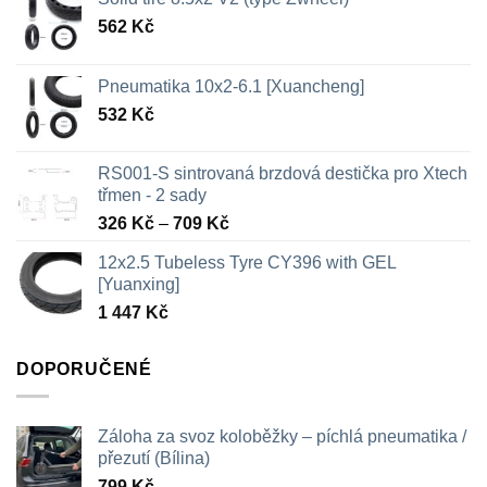
562
Kč
Pneumatika 10x2-6.1 [Xuancheng]
532
Kč
RS001-S sintrovaná brzdová destička pro Xtech
třmen - 2 sady
Rozpětí
326
Kč
–
709
Kč
cen:
12x2.5 Tubeless Tyre CY396 with GEL
326 Kč
[Yuanxing]
až
1 447
Kč
709 Kč
DOPORUČENÉ
Záloha za svoz koloběžky – píchlá pneumatika /
přezutí (Bílina)
799
Kč