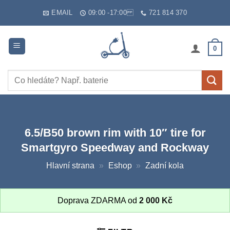
Skip
EMAIL
09:00 -17:00
721 814 370
to
content
0
Hledat:
6.5/B50 brown rim with 10″ tire for
Smartgyro Speedway and Rockway
Hlavní strana
»
Eshop
»
Zadní kola
Doprava ZDARMA od
2 000
Kč