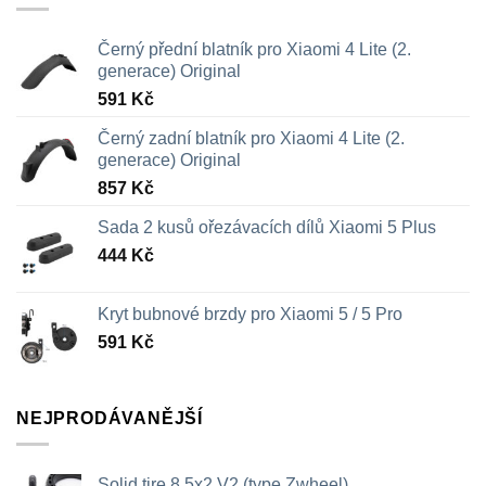
Černý přední blatník pro Xiaomi 4 Lite (2.
generace) Original
591
Kč
Černý zadní blatník pro Xiaomi 4 Lite (2.
generace) Original
857
Kč
Sada 2 kusů ořezávacích dílů Xiaomi 5 Plus
444
Kč
Kryt bubnové brzdy pro Xiaomi 5 / 5 Pro
591
Kč
NEJPRODÁVANĚJŠÍ
Solid tire 8.5x2 V2 (type Zwheel)