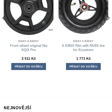
DISKY A RÁFKY
DISKY A RÁFKY
Front wheel original Niu
6.5/B50 Rim with 85/65 tire
KQi3 Pro
for Ecoxtrem
3 511
Kč
1 771
Kč
PŘIDAT DO KOŠÍKU
PŘIDAT DO KOŠÍKU
NEJNOVĚJŠÍ