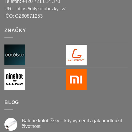
Telefon:
+420 721 814 370
URL:
https://dilykolobezky.cz/
IČO:
CZ60871253
ZNAČKY
BLOG
Baterie koloběžky – kdy vyměnit a jak prodloužit
životnost