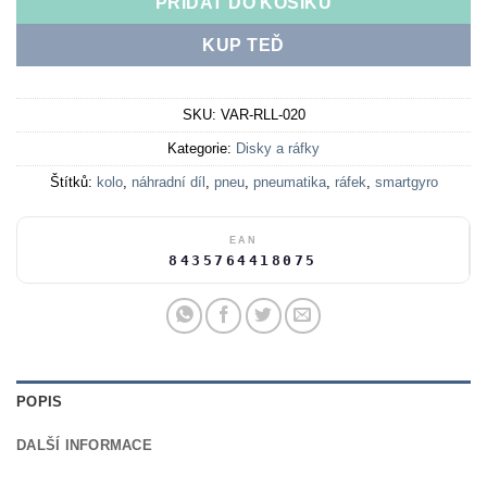
PŘIDAT DO KOŠÍKU
KUP TEĎ
SKU:
VAR-RLL-020
Kategorie:
Disky a ráfky
Štítků:
kolo
,
náhradní díl
,
pneu
,
pneumatika
,
ráfek
,
smartgyro
EAN
8435764418075
POPIS
DALŠÍ INFORMACE