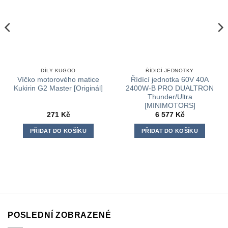
DÍLY KUGOO
ŘÍDICÍ JEDNOTKY
Víčko motorového matice
Řídící jednotka 60V 40A
Kukirin G2 Master [Originál]
2400W-B PRO DUALTRON
Thunder/Ultra
[MINIMOTORS]
271
Kč
6 577
Kč
PŘIDAT DO KOŠÍKU
PŘIDAT DO KOŠÍKU
POSLEDNÍ ZOBRAZENÉ