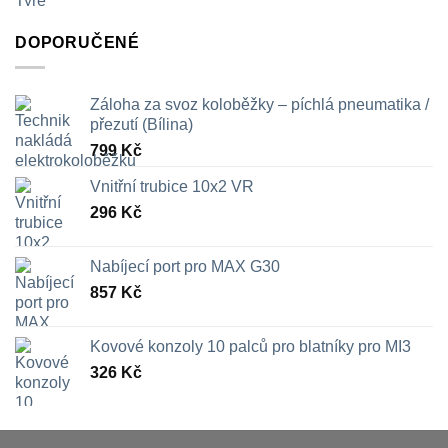
DOPORUČENÉ
Záloha za svoz koloběžky – píchlá pneumatika /
přezutí (Bílina)
799
Kč
Vnitřní trubice 10x2 VR
296
Kč
Nabíjecí port pro MAX G30
857
Kč
Kovové konzoly 10 palců pro blatníky pro MI3
326
Kč