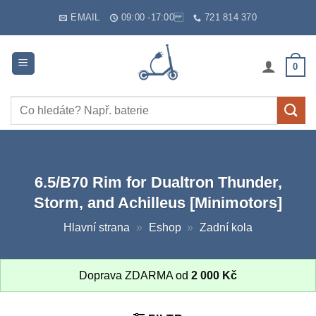
Skip
EMAIL
09:00 -17:00
721 814 370
to
content
0
Hledat:
6.5/B70 Rim for Dualtron Thunder,
Storm, and Achilleus [Minimotors]
Hlavní strana
»
Eshop
»
Zadní kola
Doprava ZDARMA od
2 000
Kč