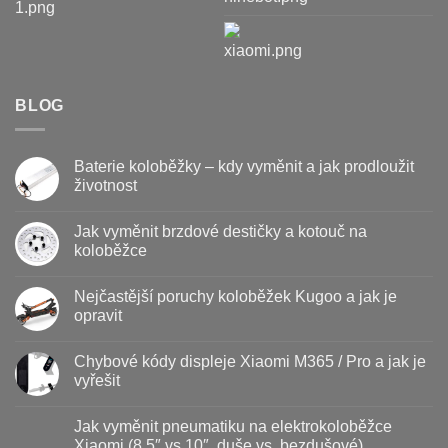
BLOG
Baterie koloběžky – kdy vyměnit a jak prodloužit
životnost
Žádné
komentáře
Jak vyměnit brzdové destičky a kotouč na
u
textu
koloběžce
s
názvem
Žádné
Baterie
komentáře
Nejčastější poruchy koloběžek Kugoo a jak je
koloběžky
u
–
textu
opravit
kdy
s
vyměnit
názvem
Žádné
a
Jak
komentáře
Chybové kódy displeje Xiaomi M365 / Pro a jak je
jak
vyměnit
u
prodloužit
brzdové
textu
vyřešit
životnost
destičky
s
a
názvem
Žádné
kotouč
Nejčastější
komentáře
Jak vyměnit pneumatiku na elektrokoloběžce
na
poruchy
u
koloběžce
koloběžek
textu
Xiaomi (8.5″ vs 10″, duše vs. bezdušové)