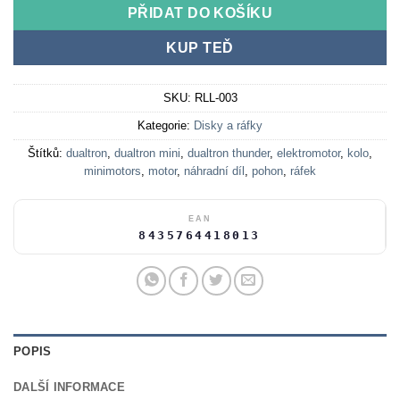
PŘIDAT DO KOŠÍKU
KUP TEĎ
SKU:
RLL-003
Kategorie:
Disky a ráfky
Štítků:
dualtron
,
dualtron mini
,
dualtron thunder
,
elektromotor
,
kolo
,
minimotors
,
motor
,
náhradní díl
,
pohon
,
ráfek
EAN
8435764418013
POPIS
DALŠÍ INFORMACE