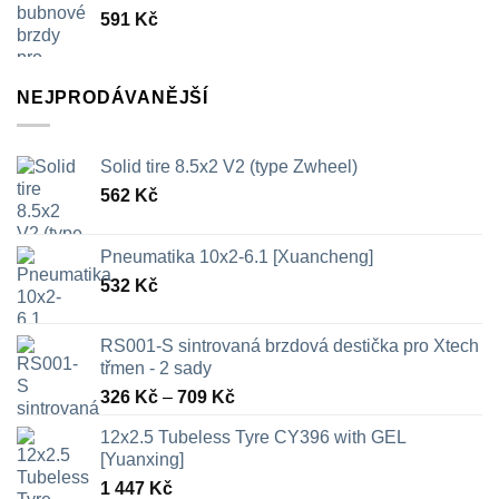
591
Kč
NEJPRODÁVANĚJŠÍ
Solid tire 8.5x2 V2 (type Zwheel)
562
Kč
Pneumatika 10x2-6.1 [Xuancheng]
532
Kč
RS001-S sintrovaná brzdová destička pro Xtech
třmen - 2 sady
Rozpětí
326
Kč
–
709
Kč
cen:
12x2.5 Tubeless Tyre CY396 with GEL
326 Kč
[Yuanxing]
až
1 447
Kč
709 Kč