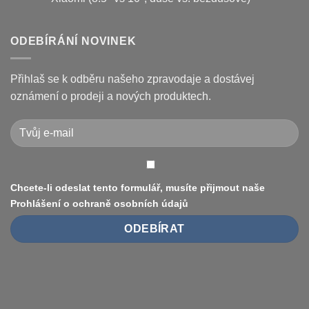
Kugoo
s
a
názvem
Žádné
jak
Chybové
komentáře
je
kódy
u
opravit
displeje
textu
ODEBÍRÁNÍ NOVINEK
Xiaomi
s
M365
názvem
/
Jak
Pro
vyměnit
Přihlaš se k odběru našeho zpravodaje a dostávej
a
pneumatiku
jak
na
oznámení o prodeji a nových produktech.
je
elektrokoloběžce
vyřešit
Xiaomi
(8.5″
vs
10″,
duše
vs.
bezdušové)
Chcete-li odeslat tento formulář, musíte přijmout naše
Prohlášení o ochraně osobních údajů