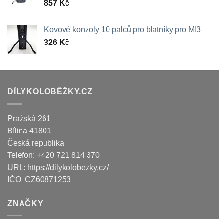
857
Kč
Kovové konzoly 10 palců pro blatníky pro MI3
326
Kč
DÍLYKOLOBĚŽKY.CZ
Pražská 261
Bílina
41801
Česká republika
Telefon:
+420 721 814 370
URL:
https://dilykolobezky.cz/
IČO:
CZ60871253
ZNAČKY