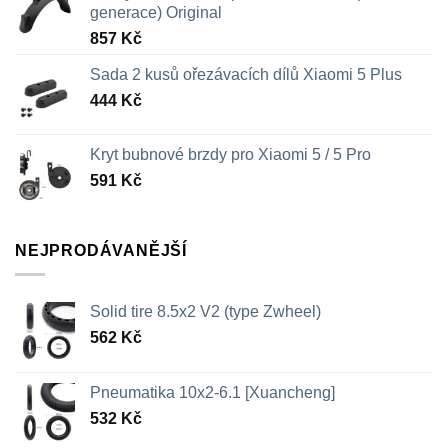
generace) Original
857
Kč
Sada 2 kusů ořezávacích dílů Xiaomi 5 Plus
444
Kč
Kryt bubnové brzdy pro Xiaomi 5 / 5 Pro
591
Kč
NEJPRODÁVANĚJŠÍ
Solid tire 8.5x2 V2 (type Zwheel)
562
Kč
Pneumatika 10x2-6.1 [Xuancheng]
532
Kč