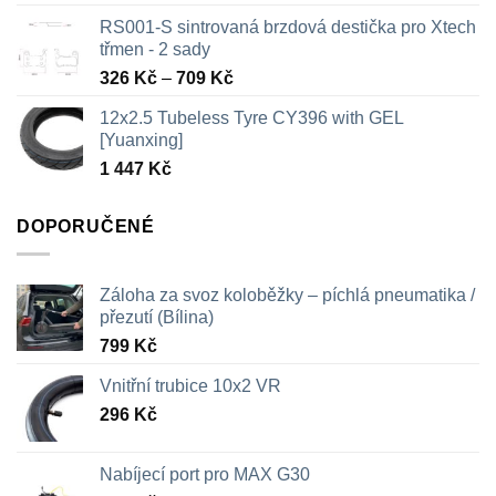
RS001-S sintrovaná brzdová destička pro Xtech
třmen - 2 sady
Rozpětí
326
Kč
–
709
Kč
cen:
12x2.5 Tubeless Tyre CY396 with GEL
326 Kč
[Yuanxing]
až
1 447
Kč
709 Kč
DOPORUČENÉ
Záloha za svoz koloběžky – píchlá pneumatika /
přezutí (Bílina)
799
Kč
Vnitřní trubice 10x2 VR
296
Kč
Nabíjecí port pro MAX G30