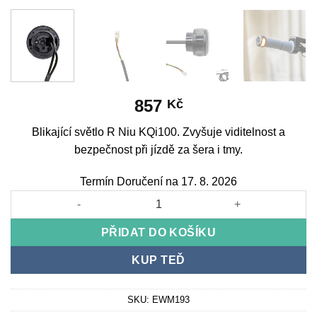
857
Kč
Blikající světlo R Niu KQi100. Zvyšuje viditelnost a
bezpečnost při jízdě za šera i tmy.
Termín Doručení na 17. 8. 2026
Flashing light R Niu KQi100 množství
PŘIDAT DO KOŠÍKU
KUP TEĎ
SKU:
EWM193