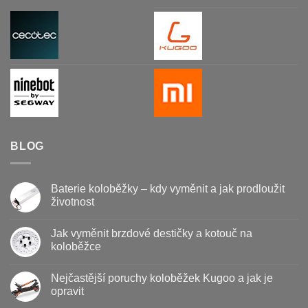
BLOG
Baterie koloběžky – kdy vyměnit a jak prodloužit
životnost
Žádné
komentáře
Jak vyměnit brzdové destičky a kotouč na
u
textu
koloběžce
s
názvem
Žádné
Baterie
komentáře
Nejčastější poruchy koloběžek Kugoo a jak je
koloběžky
u
–
textu
opravit
kdy
s
vyměnit
názvem
Žádné