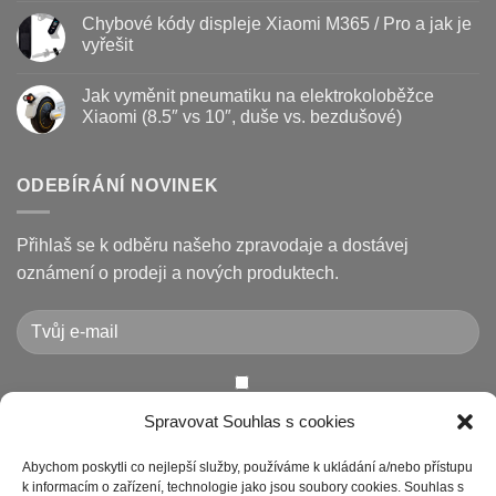
a
Jak
komentáře
Chybové kódy displeje Xiaomi M365 / Pro a jak je
jak
vyměnit
u
prodloužit
brzdové
textu
vyřešit
životnost
destičky
s
a
názvem
Žádné
kotouč
Nejčastější
komentáře
Jak vyměnit pneumatiku na elektrokoloběžce
na
poruchy
u
koloběžce
koloběžek
textu
Xiaomi (8.5″ vs 10″, duše vs. bezdušové)
Kugoo
s
a
názvem
Žádné
jak
Chybové
komentáře
je
kódy
u
opravit
displeje
textu
ODEBÍRÁNÍ NOVINEK
Xiaomi
s
M365
názvem
/
Jak
Pro
vyměnit
Přihlaš se k odběru našeho zpravodaje a dostávej
a
pneumatiku
jak
na
oznámení o prodeji a nových produktech.
je
elektrokoloběžce
vyřešit
Xiaomi
(8.5″
vs
10″,
duše
vs.
bezdušové)
Chcete-li odeslat tento formulář, musíte přijmout naše
Spravovat Souhlas s cookies
Prohlášení o ochraně osobních údajů
Abychom poskytli co nejlepší služby, používáme k ukládání a/nebo přístupu
k informacím o zařízení, technologie jako jsou soubory cookies. Souhlas s