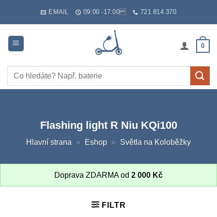
Skip
EMAIL
09:00 -17:00
721 814 370
to
content
0
Hledat:
Flashing light R Niu KQi100
Hlavní strana
»
Eshop
»
Světla na Koloběžky
Doprava ZDARMA od
2 000
Kč
FILTR