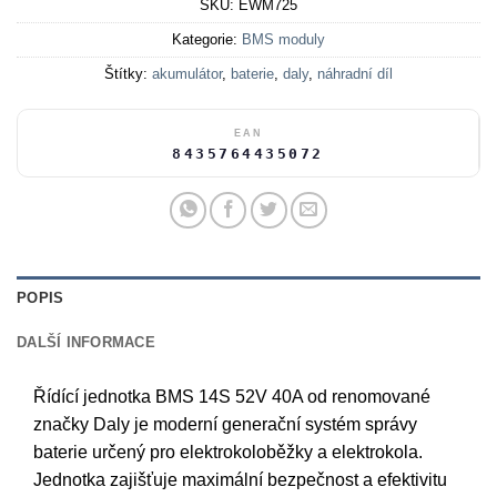
SKU:
EWM725
Kategorie:
BMS moduly
Štítky:
akumulátor
,
baterie
,
daly
,
náhradní díl
EAN
8435764435072
POPIS
DALŠÍ INFORMACE
Řídící jednotka BMS 14S 52V 40A od renomované
značky Daly je moderní generační systém správy
baterie určený pro elektrokoloběžky a elektrokola.
Jednotka zajišťuje maximální bezpečnost a efektivitu