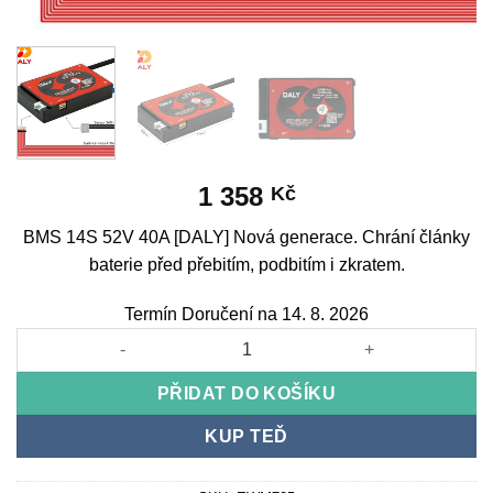
1 358
Kč
BMS 14S 52V 40A [DALY] Nová generace. Chrání články
baterie před přebitím, podbitím i zkratem.
Termín Doručení na 14. 8. 2026
BMS 14S 52V 40A [DALY] New generation množství
PŘIDAT DO KOŠÍKU
KUP TEĎ