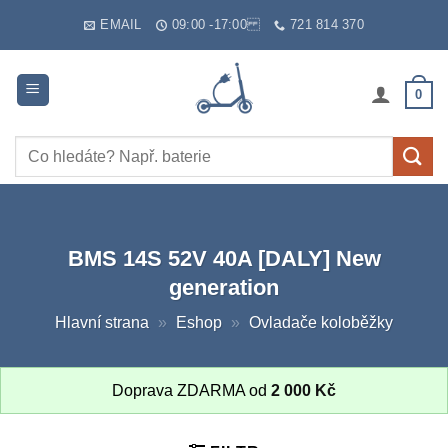
Skip
EMAIL
09:00 -17:00
721 814 370
to
content
0
Hledat:
BMS 14S 52V 40A [DALY] New
generation
Hlavní strana
»
Eshop
»
Ovladače koloběžky
Doprava ZDARMA od
2 000
Kč