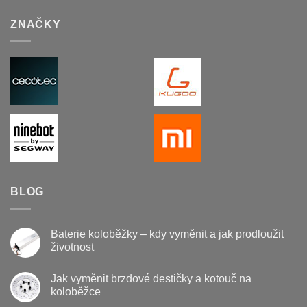
ZNAČKY
BLOG
Baterie koloběžky – kdy vyměnit a jak prodloužit
životnost
Žádné
komentáře
Jak vyměnit brzdové destičky a kotouč na
u
textu
koloběžce
s
názvem
Žádné