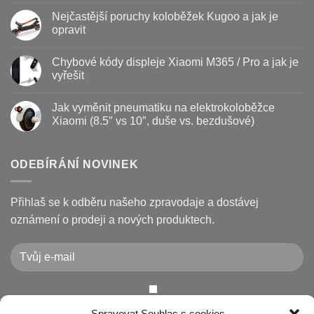
Baterie
komentáře
Nejčastější poruchy koloběžek Kugoo a jak je
koloběžky
u
–
textu
opravit
kdy
s
vyměnit
názvem
Žádné
a
Jak
komentáře
Chybové kódy displeje Xiaomi M365 / Pro a jak je
jak
vyměnit
u
prodloužit
brzdové
textu
vyřešit
životnost
destičky
s
a
názvem
Žádné
kotouč
Nejčastější
komentáře
Jak vyměnit pneumatiku na elektrokoloběžce
na
poruchy
u
koloběžce
koloběžek
textu
Xiaomi (8.5″ vs 10″, duše vs. bezdušové)
Kugoo
s
a
názvem
Žádné
jak
Chybové
komentáře
je
kódy
u
opravit
displeje
textu
ODEBÍRÁNÍ NOVINEK
Xiaomi
s
M365
názvem
/
Jak
Pro
vyměnit
Přihlaš se k odběru našeho zpravodaje a dostávej
a
pneumatiku
jak
na
oznámení o prodeji a nových produktech.
je
elektrokoloběžce
vyřešit
Xiaomi
(8.5″
vs
10″,
duše
vs.
bezdušové)
Chcete-li odeslat tento formulář, musíte přijmout naše
Spravovat Souhlas s cookies