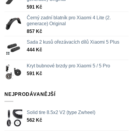
591
Kč
Černý zadní blatník pro Xiaomi 4 Lite (2.
generace) Original
857
Kč
Sada 2 kusů ořezávacích dílů Xiaomi 5 Plus
444
Kč
Kryt bubnové brzdy pro Xiaomi 5 / 5 Pro
591
Kč
NEJPRODÁVANĚJŠÍ
Solid tire 8.5x2 V2 (type Zwheel)
562
Kč