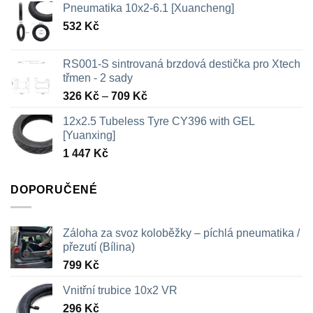
Pneumatika 10x2-6.1 [Xuancheng]
532
Kč
RS001-S sintrovaná brzdová destička pro Xtech
třmen - 2 sady
Rozpětí
326
Kč
–
709
Kč
cen:
12x2.5 Tubeless Tyre CY396 with GEL
326 Kč
[Yuanxing]
až
1 447
Kč
709 Kč
DOPORUČENÉ
Záloha za svoz koloběžky – píchlá pneumatika /
přezutí (Bílina)
799
Kč
Vnitřní trubice 10x2 VR
296
Kč