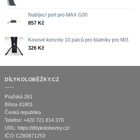
Nabíjecí port pro MAX G30
857
Kč
Kovové konzoly 10 palců pro blatníky pro MI3
326
Kč
DÍLYKOLOBĚŽKY.CZ
Pražská 261
Bílina
41801
Česká republika
Telefon:
+420 721 814 370
URL:
https://dilykolobezky.cz/
IČO:
CZ60871253