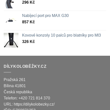
296
Kč
Nabíjecí port pro MAX G30
857
Kč
Kovové konzoly 10 palců pro blatníky pro MI3
326
Kč
DÍLYKOLOBĚŽKY.CZ
Pražská 261
Bílina
41801
Česká republika
Telefon:
+420 721 814 370
URL:
https://dilykolobezky.cz/