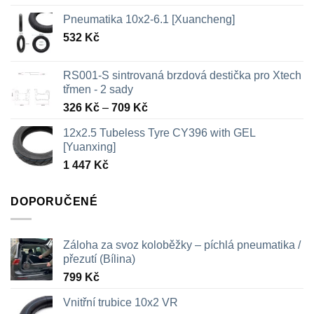
Pneumatika 10x2-6.1 [Xuancheng]
532
Kč
RS001-S sintrovaná brzdová destička pro Xtech
třmen - 2 sady
Rozpětí
326
Kč
–
709
Kč
cen:
12x2.5 Tubeless Tyre CY396 with GEL
326 Kč
[Yuanxing]
až
1 447
Kč
709 Kč
DOPORUČENÉ
Záloha za svoz koloběžky – píchlá pneumatika /
přezutí (Bílina)
799
Kč
Vnitřní trubice 10x2 VR