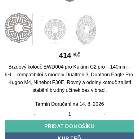
414
Kč
Brzdový kotouč EWD004 pro Kukirin G2 pro – 140mm –
6H – kompatibilní s modely Dualtron 3, Dualtron Eagle Pro,
Kugoo M4, Ninebot F30E. Rovný a odolný kotouč zajistí
stabilní brzdný účinek bez vibrací.
Termín Doručení na 14. 8. 2026
Brake Disc EWD004 for Kukirin G2 pro - 140mm - 6H množství
PŘIDAT DO KOŠÍKU
KUP TEĎ