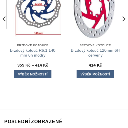
BRZDOVÉ KOTOUČE
BRZDOVÉ KOTOUČE
Brzdový kotouč R6.1 140
Brzdový kotouč 120mm 6H
mm 6h modrý
červený
Rozpětí
355
Kč
–
414
Kč
414
Kč
cen:
355 Kč
VÝBĚR MOŽNOSTÍ
VÝBĚR MOŽNOSTÍ
až
414 Kč
Tento
Tento
produkt
produkt
má
má
více
více
variant.
variant.
Možnosti
Možnosti
lze
lze
POSLEDNÍ ZOBRAZENÉ
vybrat
vybrat