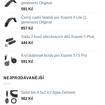
generace) Original
591
Kč
Černý zadní blatník pro Xiaomi 4 Lite (2.
generace) Original
857
Kč
Sada 2 kusů ořezávacích dílů Xiaomi 5 Plus
444
Kč
Kryt bubnové brzdy pro Xiaomi 5 / 5 Pro
591
Kč
NEJPRODÁVANĚJŠÍ
Solid tire 8.5x2 V2 (type Zwheel)
562
Kč