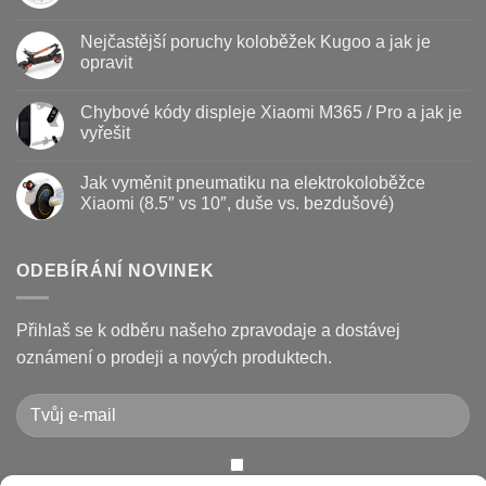
názvem
Žádné
Baterie
komentáře
Nejčastější poruchy koloběžek Kugoo a jak je
koloběžky
u
–
textu
opravit
kdy
s
vyměnit
názvem
Žádné
a
Jak
komentáře
Chybové kódy displeje Xiaomi M365 / Pro a jak je
jak
vyměnit
u
prodloužit
brzdové
textu
vyřešit
životnost
destičky
s
a
názvem
Žádné
kotouč
Nejčastější
komentáře
Jak vyměnit pneumatiku na elektrokoloběžce
na
poruchy
u
koloběžce
koloběžek
textu
Xiaomi (8.5″ vs 10″, duše vs. bezdušové)
Kugoo
s
a
názvem
Žádné
jak
Chybové
komentáře
je
kódy
u
opravit
displeje
textu
ODEBÍRÁNÍ NOVINEK
Xiaomi
s
M365
názvem
/
Jak
Pro
vyměnit
Přihlaš se k odběru našeho zpravodaje a dostávej
a
pneumatiku
jak
na
oznámení o prodeji a nových produktech.
je
elektrokoloběžce
vyřešit
Xiaomi
(8.5″
vs
10″,
duše
vs.
bezdušové)