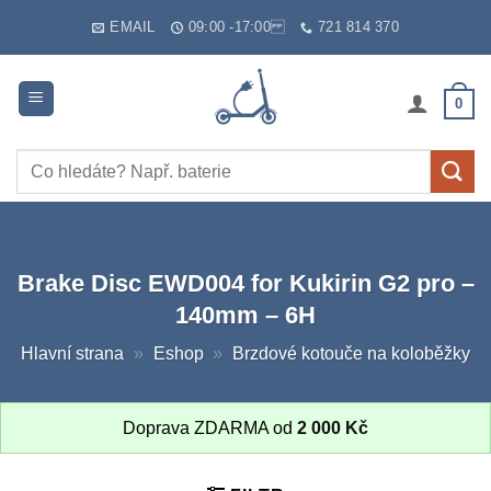
Skip
EMAIL
09:00 -17:00
721 814 370
to
content
0
Hledat:
Brake Disc EWD004 for Kukirin G2 pro –
140mm – 6H
Hlavní strana
»
Eshop
»
Brzdové kotouče na koloběžky
Doprava ZDARMA od
2 000
Kč