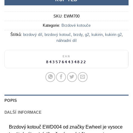
SKU:
EWM700
Kategorie:
Brzdové kotouče
Štítků:
brzdový díl
,
brzdový kotouč
,
brzdy
,
g2
,
kukirin
,
kukirin g2
,
náhradní díl
EAN
8435764434822
POPIS
DALŠÍ INFORMACE
Brzdový kotouč EWD004 od značky Ewheel je vysoce