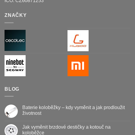
IČO:
CZ60871253
ZNAČKY
BLOG
Baterie koloběžky – kdy vyměnit a jak prodloužit
životnost
Žádné
komentáře
Jak vyměnit brzdové destičky a kotouč na
u
textu
koloběžce
s