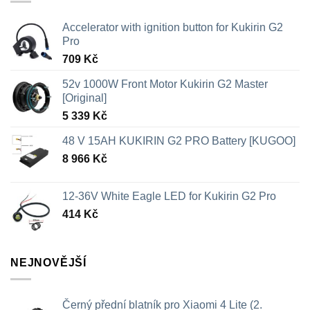
na
na
stránce
stránce
Accelerator with ignition button for Kukirin G2
produktu
produktu
Pro
709
Kč
52v 1000W Front Motor Kukirin G2 Master
[Original]
5 339
Kč
48 V 15AH KUKIRIN G2 PRO Battery [KUGOO]
8 966
Kč
12-36V White Eagle LED for Kukirin G2 Pro
414
Kč
NEJNOVĚJŠÍ
Černý přední blatník pro Xiaomi 4 Lite (2.