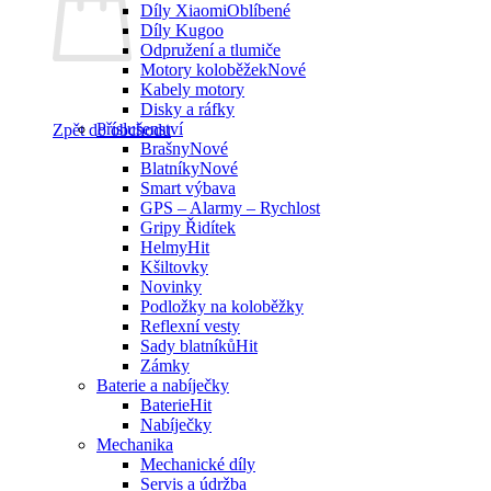
Díly Xiaomi
Díly Kugoo
Odpružení a tlumiče
Motory koloběžek
Kabely motory
Disky a ráfky
Příslušenství
Zpět do obchodu
Brašny
Blatníky
Smart výbava
GPS – Alarmy – Rychlost
Gripy Řidítek
Helmy
Kšiltovky
Novinky
Podložky na koloběžky
Reflexní vesty
Sady blatníků
Zámky
Baterie a nabíječky
Baterie
Nabíječky
Mechanika
Mechanické díly
Servis a údržba