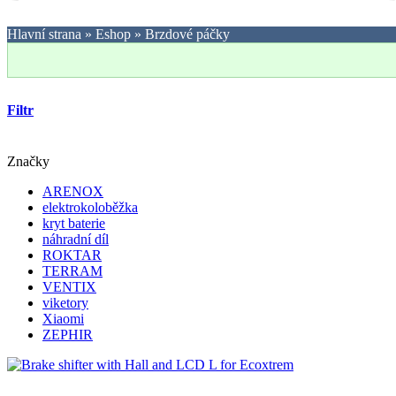
Hlavní strana
»
Eshop
»
Brzdové páčky
Filtr
Značky
ARENOX
elektrokoloběžka
kryt baterie
náhradní díl
ROKTAR
TERRAM
VENTIX
viketory
Xiaomi
ZEPHIR