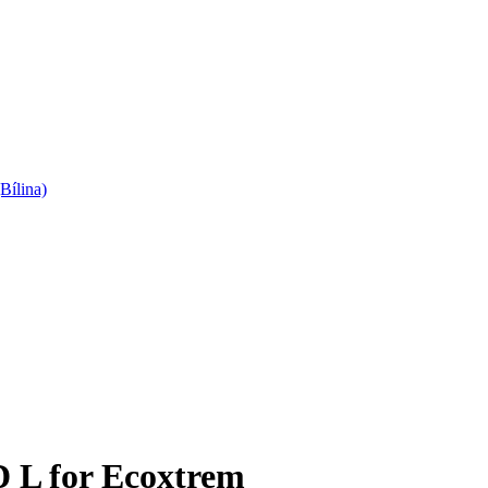
Bílina)
D L for Ecoxtrem