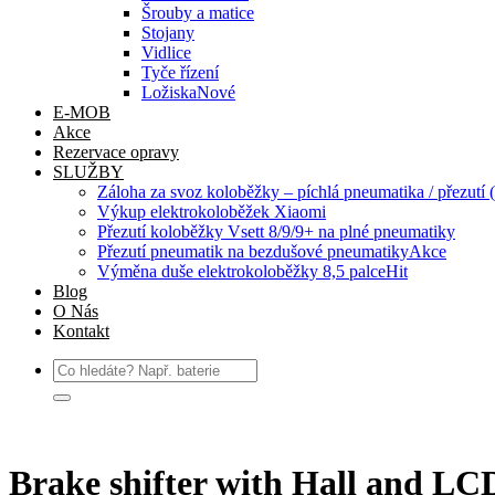
Šrouby a matice
Stojany
Vidlice
Tyče řízení
Ložiska
E-MOB
Akce
Rezervace opravy
SLUŽBY
Záloha za svoz koloběžky – píchlá pneumatika / přezutí (
Výkup elektrokoloběžek Xiaomi
Přezutí koloběžky Vsett 8/9/9+ na plné pneumatiky
Přezutí pneumatik na bezdušové pneumatiky
Výměna duše elektrokoloběžky 8,5 palce
Blog
O Nás
Kontakt
Hledat:
Brake shifter with Hall and LC