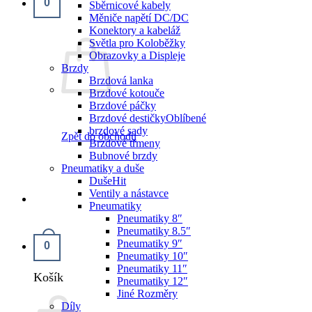
0
Sběrnicové kabely
Měniče napětí DC/DC
Konektory a kabeláž
Světla pro Koloběžky
Obrazovky a Displeje
Brzdy
Brzdová lanka
Brzdové kotouče
Brzdové páčky
Brzdové destičky
brzdové sady
Zpět do obchodu
Brzdové třmeny
Bubnové brzdy
Pneumatiky a duše
Duše
Ventily a nástavce
Pneumatiky
Pneumatiky 8″
Pneumatiky 8.5″
Pneumatiky 9″
0
Pneumatiky 10″
Pneumatiky 11″
Košík
Pneumatiky 12″
Jiné Rozměry
Díly