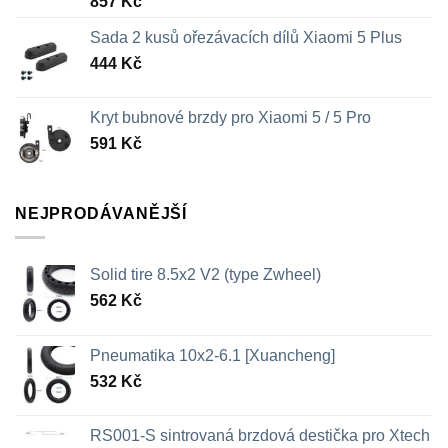
857
Kč
Sada 2 kusů ořezávacích dílů Xiaomi 5 Plus
444
Kč
Kryt bubnové brzdy pro Xiaomi 5 / 5 Pro
591
Kč
NEJPRODÁVANĚJŠÍ
Solid tire 8.5x2 V2 (type Zwheel)
562
Kč
Pneumatika 10x2-6.1 [Xuancheng]
532
Kč
RS001-S sintrovaná brzdová destička pro Xtech