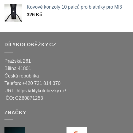
Kovové konzoly 10 palců pro blatníky pro MI3
326
Kč
DÍLYKOLOBĚŽKY.CZ
Pražská 261
Bílina
41801
Česká republika
Telefon:
+420 721 814 370
URL:
https://dilykolobezky.cz/
IČO:
CZ60871253
ZNAČKY