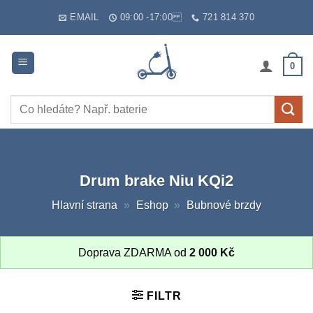
Skip
EMAIL
09:00 -17:00
721 814 370
to
content
0
Hledat:
Drum brake Niu KQi2
Hlavní strana
»
Eshop
»
Bubnové brzdy
Doprava ZDARMA od
2 000
Kč
FILTR