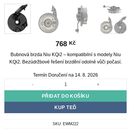
768
Kč
Bubnová brzda Niu KQi2 – kompatibilní s modely Niu
KQi2. Bezúdržbové řešení brzdění odolné vůči počasí.
Termín Doručení na 14. 8. 2026
Drum brake Niu KQi2 množství
PŘIDAT DO KOŠÍKU
KUP TEĎ
SKU:
EWM222