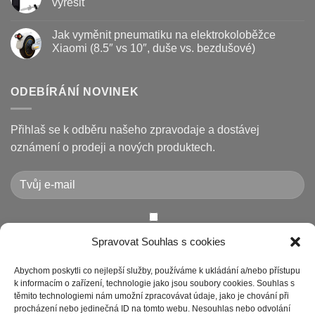
vyřešit
životnost
destičky
s
a
názvem
Žádné
kotouč
Nejčastější
komentáře
Jak vyměnit pneumatiku na elektrokoloběžce
na
poruchy
u
koloběžce
koloběžek
textu
Xiaomi (8.5″ vs 10″, duše vs. bezdušové)
Kugoo
s
a
názvem
Žádné
jak
Chybové
komentáře
je
kódy
u
opravit
displeje
textu
ODEBÍRÁNÍ NOVINEK
Xiaomi
s
M365
názvem
/
Jak
Pro
vyměnit
Přihlaš se k odběru našeho zpravodaje a dostávej
a
pneumatiku
jak
na
oznámení o prodeji a nových produktech.
je
elektrokoloběžce
vyřešit
Xiaomi
(8.5″
vs
10″,
duše
vs.
bezdušové)
Chcete-li odeslat tento formulář, musíte přijmout naše
Spravovat Souhlas s cookies
Prohlášení o ochraně osobních údajů
Abychom poskytli co nejlepší služby, používáme k ukládání a/nebo přístupu
k informacím o zařízení, technologie jako jsou soubory cookies. Souhlas s
těmito technologiemi nám umožní zpracovávat údaje, jako je chování při
procházení nebo jedinečná ID na tomto webu. Nesouhlas nebo odvolání