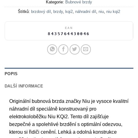
Kategorie:
Bubnové brzdy
Štítků:
brzdový díl
,
brzdy
,
kqi2
,
náhradní díl
,
niu
,
niu kqi2
EAN
8435764430046
POPIS
DALŠÍ INFORMACE
Originální bubnová brzda značky Niu je vysoce kvalitní
náhradní díl speciálně konstruovaný pro
elektrokoloběžku Niu KQi2. Tento díl zajišťuje
bezpečné a spolehlivé brzdění s optimální odezvou,
kterou si řidiči cenění. Lehká a odolná konstrukce