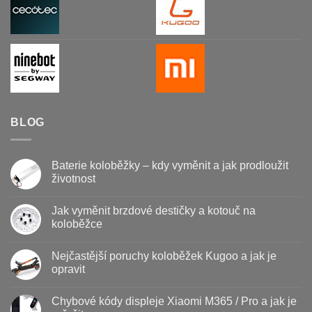
BLOG
Baterie koloběžky – kdy vyměnit a jak prodloužit
životnost
Žádné
komentáře
Jak vyměnit brzdové destičky a kotouč na
u
textu
koloběžce
s
názvem
Žádné
Baterie
komentáře
Nejčastější poruchy koloběžek Kugoo a jak je
koloběžky
u
–
textu
opravit
kdy
s
vyměnit
názvem
Žádné
a
Jak
komentáře
Chybové kódy displeje Xiaomi M365 / Pro a jak je
jak
vyměnit
u
prodloužit
brzdové
textu