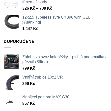
třmen - 2 sady
Rozpětí
326
Kč
–
709
Kč
cen:
12x2.5 Tubeless Tyre CY396 with GEL
326 Kč
[Yuanxing]
až
1 447
Kč
709 Kč
DOPORUČENÉ
Záloha za svoz koloběžky – píchlá pneumatika /
přezutí (Bílina)
799
Kč
Vnitřní trubice 10x2 VR
296
Kč
Nabíjecí port pro MAX G30
857
Kč