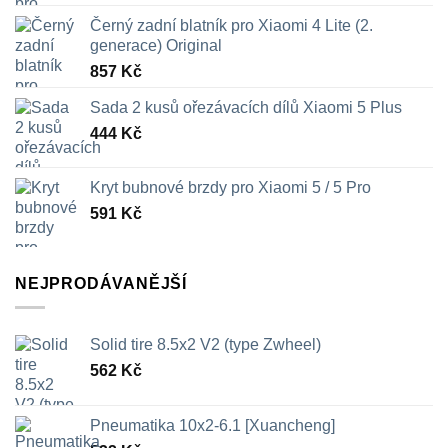
Černý zadní blatník pro Xiaomi 4 Lite (2.
generace) Original
857
Kč
Sada 2 kusů ořezávacích dílů Xiaomi 5 Plus
444
Kč
Kryt bubnové brzdy pro Xiaomi 5 / 5 Pro
591
Kč
NEJPRODÁVANĚJŠÍ
Solid tire 8.5x2 V2 (type Zwheel)
562
Kč
Pneumatika 10x2-6.1 [Xuancheng]