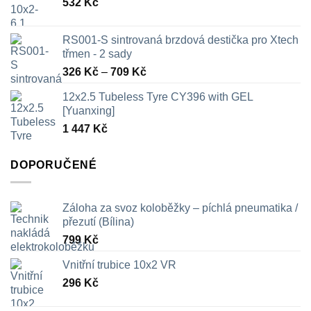
532
Kč
RS001-S sintrovaná brzdová destička pro Xtech
třmen - 2 sady
Rozpětí
326
Kč
–
709
Kč
cen:
12x2.5 Tubeless Tyre CY396 with GEL
326 Kč
[Yuanxing]
až
1 447
Kč
709 Kč
DOPORUČENÉ
Záloha za svoz koloběžky – píchlá pneumatika /
přezutí (Bílina)
799
Kč
Vnitřní trubice 10x2 VR
296
Kč