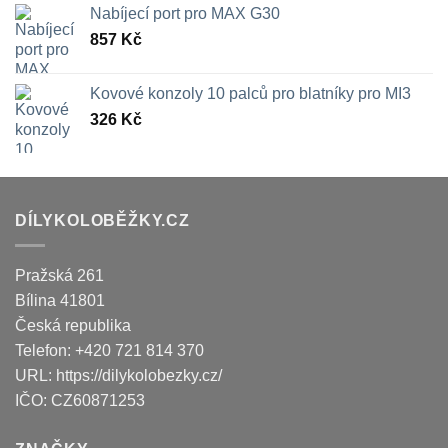
Nabíjecí port pro MAX G30
857
Kč
Kovové konzoly 10 palců pro blatníky pro MI3
326
Kč
DÍLYKOLOBĚŽKY.CZ
Pražská 261
Bílina
41801
Česká republika
Telefon:
+420 721 814 370
URL:
https://dilykolobezky.cz/
IČO:
CZ60871253