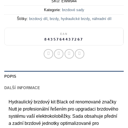
SKU:
EWM944
Kategorie:
brzdové sady
Štítky:
brzdový díl
,
brzdy
,
hydraulické brzdy
,
náhradní díl
EAN
8435764437267
POPIS
DALŠÍ INFORMACE
Hydraulický brzdový kit Black od renomované značky
Nutt je profesionální řešením pro upgradaci brzdového
systému vaší elektrokoloběžky. Sada obsahuje přední
a zadní brzdové jednotky optimalizované pro