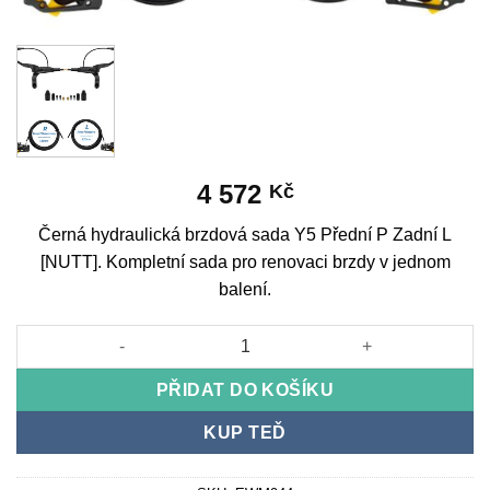
4 572
Kč
Černá hydraulická brzdová sada Y5 Přední P Zadní L
[NUTT]. Kompletní sada pro renovaci brzdy v jednom
balení.
Black Hydraulic Brake Kit Y5 Front R Rear L [NUTT] množství
PŘIDAT DO KOŠÍKU
KUP TEĎ