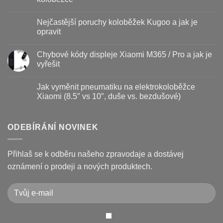
s
názvem
Žádné
Baterie
komentáře
Nejčastější poruchy koloběžek Kugoo a jak je
koloběžky
u
–
textu
opravit
kdy
s
vyměnit
názvem
Žádné
a
Jak
komentáře
Chybové kódy displeje Xiaomi M365 / Pro a jak je
jak
vyměnit
u
prodloužit
brzdové
textu
vyřešit
životnost
destičky
s
a
názvem
Žádné
kotouč
Nejčastější
komentáře
Jak vyměnit pneumatiku na elektrokoloběžce
na
poruchy
u
koloběžce
koloběžek
textu
Xiaomi (8.5″ vs 10″, duše vs. bezdušové)
Kugoo
s
a
názvem
Žádné
jak
Chybové
komentáře
je
kódy
u
opravit
displeje
textu
ODEBÍRÁNÍ NOVINEK
Xiaomi
s
M365
názvem
/
Jak
Pro
vyměnit
Přihlaš se k odběru našeho zpravodaje a dostávej
a
pneumatiku
jak
na
oznámení o prodeji a nových produktech.
je
elektrokoloběžce
vyřešit
Xiaomi
(8.5″
vs
10″,
duše
vs.
bezdušové)