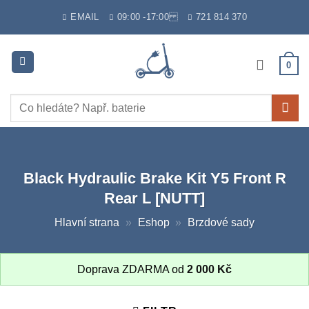
Skip
EMAIL
09:00 -17:00
721 814 370
to
content
0
Hledat:
Black Hydraulic Brake Kit Y5 Front R
Rear L [NUTT]
Hlavní strana
»
Eshop
»
Brzdové sady
Doprava ZDARMA od
2 000
Kč