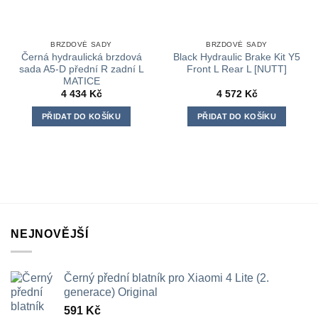
BRZDOVÉ SADY
BRZDOVÉ SADY
Černá hydraulická brzdová
Black Hydraulic Brake Kit Y5
sada A5-D přední R zadní L
Front L Rear L [NUTT]
MATICE
4 434
Kč
4 572
Kč
PŘIDAT DO KOŠÍKU
PŘIDAT DO KOŠÍKU
NEJNOVĚJŠÍ
Černý přední blatník pro Xiaomi 4 Lite (2.
generace) Original
591
Kč