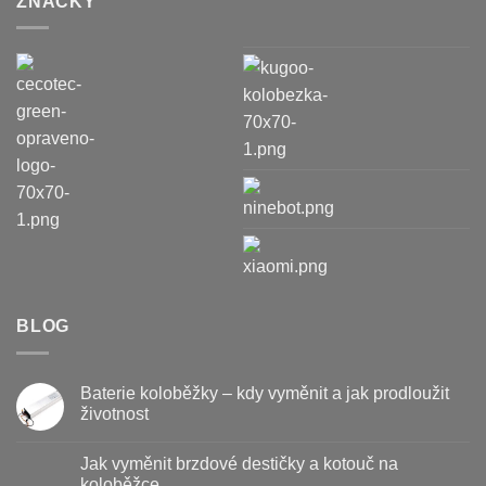
ZNAČKY
BLOG
Baterie koloběžky – kdy vyměnit a jak prodloužit
životnost
Žádné
komentáře
Jak vyměnit brzdové destičky a kotouč na
u
textu
koloběžce