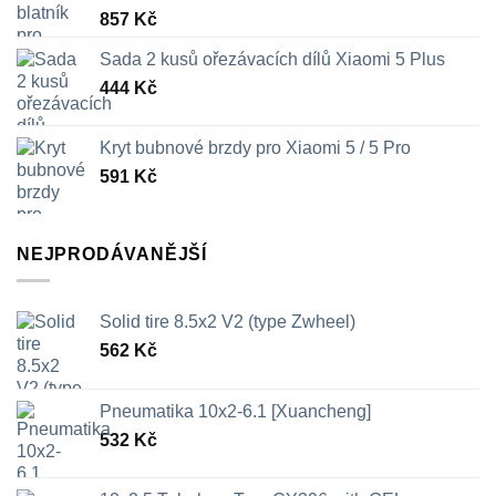
857
Kč
Sada 2 kusů ořezávacích dílů Xiaomi 5 Plus
444
Kč
Kryt bubnové brzdy pro Xiaomi 5 / 5 Pro
591
Kč
NEJPRODÁVANĚJŠÍ
Solid tire 8.5x2 V2 (type Zwheel)
562
Kč
Pneumatika 10x2-6.1 [Xuancheng]
532
Kč