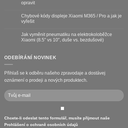
–
textu
opravit
kdy
s
vyměnit
názvem
Žádné
a
Jak
komentáře
Chybové kódy displeje Xiaomi M365 / Pro a jak je
jak
vyměnit
u
prodloužit
brzdové
textu
vyřešit
životnost
destičky
s
a
názvem
Žádné
kotouč
Nejčastější
komentáře
Jak vyměnit pneumatiku na elektrokoloběžce
na
poruchy
u
koloběžce
koloběžek
textu
Xiaomi (8.5″ vs 10″, duše vs. bezdušové)
Kugoo
s
a
názvem
Žádné
jak
Chybové
komentáře
je
kódy
u
opravit
displeje
textu
ODEBÍRÁNÍ NOVINEK
Xiaomi
s
M365
názvem
/
Jak
Pro
vyměnit
Přihlaš se k odběru našeho zpravodaje a dostávej
a
pneumatiku
jak
na
oznámení o prodeji a nových produktech.
je
elektrokoloběžce
vyřešit
Xiaomi
(8.5″
vs
10″,
duše
vs.
bezdušové)
Chcete-li odeslat tento formulář, musíte přijmout naše
Prohlášení o ochraně osobních údajů