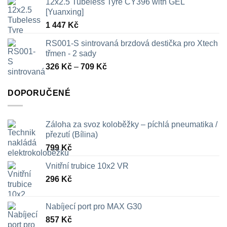
12x2.5 Tubeless Tyre CY396 with GEL
[Yuanxing]
1 447
Kč
RS001-S sintrovaná brzdová destička pro Xtech
třmen - 2 sady
Rozpětí
326
Kč
–
709
Kč
cen:
326 Kč
DOPORUČENÉ
až
709 Kč
Záloha za svoz koloběžky – píchlá pneumatika /
přezutí (Bílina)
799
Kč
Vnitřní trubice 10x2 VR
296
Kč
Nabíjecí port pro MAX G30
857
Kč