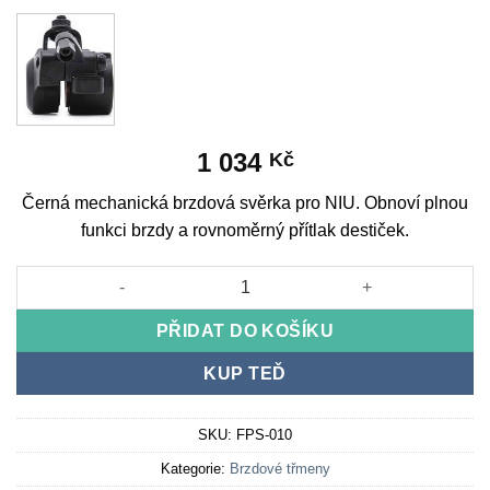
1 034
Kč
Černá mechanická brzdová svěrka pro NIU. Obnoví plnou
funkci brzdy a rovnoměrný přítlak destiček.
Black mechanical brake clamp for NIU množství
PŘIDAT DO KOŠÍKU
KUP TEĎ
SKU:
FPS-010
Kategorie:
Brzdové třmeny