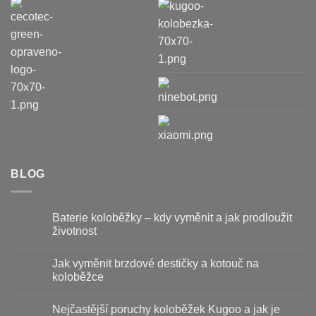
BLOG
Baterie koloběžky – kdy vyměnit a jak prodloužit
životnost
Žádné
komentáře
Jak vyměnit brzdové destičky a kotouč na
u
textu
koloběžce
s
názvem
Žádné
Baterie
komentáře
Nejčastější poruchy koloběžek Kugoo a jak je
koloběžky
u