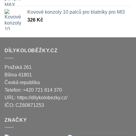
Kovové konzoly 10 palců pro blatníky pro MI3
326
Kč
DÍLYKOLOBĚŽKY.CZ
Pražská 261
Bílina
41801
Česká republika
Telefon:
+420 721 814 370
URL:
https://dilykolobezky.cz/
IČO:
CZ60871253
ZNAČKY