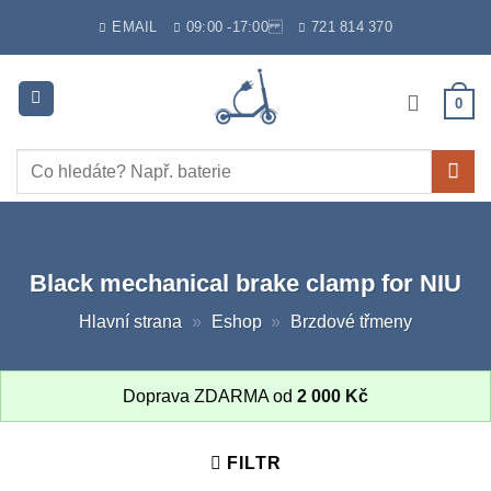
Skip
EMAIL
09:00 -17:00
721 814 370
to
content
0
Hledat:
Black mechanical brake clamp for NIU
Hlavní strana
»
Eshop
»
Brzdové třmeny
Doprava ZDARMA od
2 000
Kč
FILTR