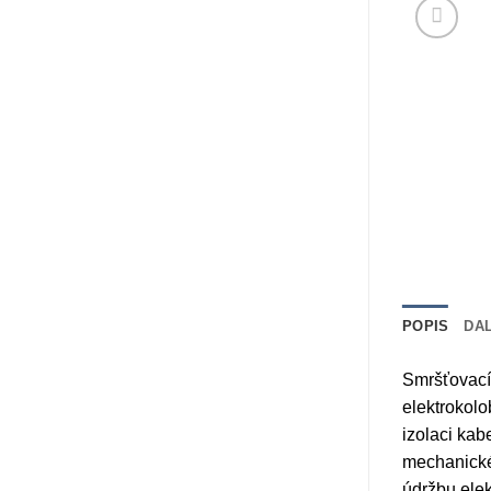
POPIS
DA
Smršťovací
elektrokolo
izolaci kab
mechanické
údržbu elek