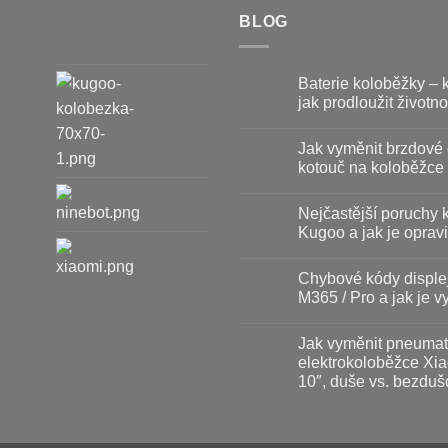
BLOG
Baterie koloběžky – 
jak prodloužit životno
Žádné
komentáře
Jak vyměnit brzdové 
u
textu
kotouč na koloběžce
s
názvem
Žádné
Baterie
komentáře
Nejčastější poruchy 
koloběžky
u
–
textu
Kugoo a jak je opravi
kdy
s
vyměnit
názvem
Žádné
a
Jak
komentáře
Chybové kódy disple
jak
vyměnit
u
prodloužit
brzdové
textu
M365 / Pro a jak je vy
životnost
destičky
s
a
názvem
Žádné
kotouč
Nejčastější
komentáře
Jak vyměnit pneumat
na
poruchy
u
koloběžce
koloběžek
textu
elektrokoloběžce Xia
Kugoo
s
10″, duše vs. bezduš
a
názvem
jak
Chybové
Žádné
je
kódy
komentáře
opravit
displeje
u
Xiaomi
textu
M365