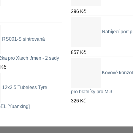
296
Kč
Nabíjecí port
RS001-S sintrovaná
857
Kč
čka pro Xtech třmen - 2 sady
Rozpětí
9
Kč
Kovové konzol
cen:
326 Kč
12x2.5 Tubeless Tyre
až
pro blatníky pro MI3
709 Kč
326
Kč
EL [Yuanxing]