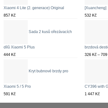
Xiaomi 4 Lite (2. generace) Original
[Xuancheng]
857
Kč
532
Kč
Sada 2 kusů ořezávacích
dílů Xiaomi 5 Plus
brzdová desti
444
Kč
326
Kč
–
70
Kryt bubnové brzdy pro
Xiaomi 5 / 5 Pro
CY396 with G
591
Kč
1 447
Kč