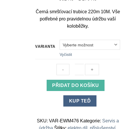
cen:
Černá smršťovací trubice 220m 10M. Vše
532 Kč
potřebné pro pravidelnou údržbu vaší
až
koloběžky.
1
270 Kč
VARIANTA
Vyčistit
Black
PŘIDAT DO KOŠÍKU
heat
shrink
KUP TEĎ
220m
10M
množství
SKU:
VAR-EWM476
Kategorie:
Servis a
údržba
Štítky:
elektro díl
,
příslušenství
,