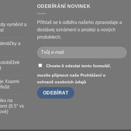
ODEBÍRÁNÍ NOVINEK
Přihlaš se k odběru našeho zpravodaje a
kdy vyměnit a
dostávej oznámení o prodeji a nových
st
produktech.
destičky a
koloběžek
Chcete-li odeslat tento formulář,
t
musíte přijmout naše
Prohlášení o
je Xiaomi
ochraně osobních údajů
řešit
iku na
omi (8.5″ vs
ové)