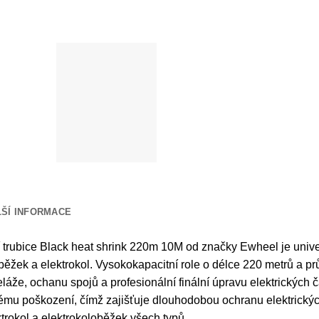
LŠÍ INFORMACE
 trubice Black heat shrink 220m 10M od značky Ewheel je univ
běžek a elektrokol. Vysokokapacitní role o délce 220 metrů a 
eláže, ochanu spojů a profesionální finální úpravu elektrických 
mu poškození, čímž zajišťuje dlouhodobou ochranu elektrických
trokol a elektrokoloběžek všech typů.