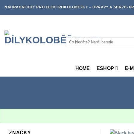
Skip
NÁHRADNÍ DÍLY PRO ELEKTROKOLOBĚŽKY – OPRAVY A SERVIS PR
to
content
Hledat:
HOME
ESHOP
E-
ZNAČKY