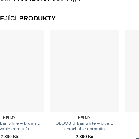
EJÍCÍ PRODUKTY
HELMY
HELMY
an white – brown L
GLOOB Urban white – blue L
vable earmuffs
detachable earmuffs
2 390
Kč
2 390
Kč