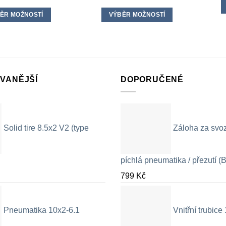
ĚR MOŽNOSTÍ
VÝBĚR MOŽNOSTÍ
Tento
Tento
produkt
produkt
má
má
více
více
variant.
variant.
VANĚJŠÍ
DOPORUČENÉ
Možnosti
Možnosti
lze
lze
vybrat
vybrat
na
na
Solid tire 8.5x2 V2 (type
Záloha za svo
stránce
stránce
produktu
produktu
píchlá pneumatika / přezutí (B
799
Kč
Pneumatika 10x2-6.1
Vnitřní trubic