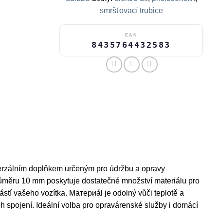
smršťovací trubice
EAN
8435764432583
erzálním doplňkem určeným pro údržbu a opravy
průměru 10 mm poskytuje dostatečné množství materiálu pro
částí vašeho vozítka. Материál je odolný vůči teplotě a
 spojení. Ideální volba pro opravárenské služby i domácí