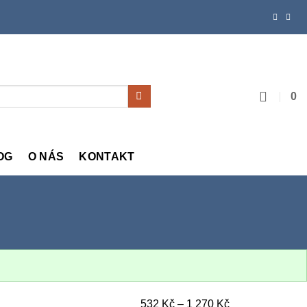
0
OG
O NÁS
KONTAKT
Rozpětí
532
Kč
–
1 270
Kč