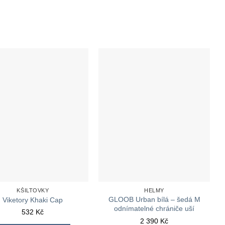
KŠILTOVKY
HELMY
GLOOB Urban bílá – šedá M
Viketory Khaki Cap
odnímatelné chrániče uší
532
Kč
2 390
Kč