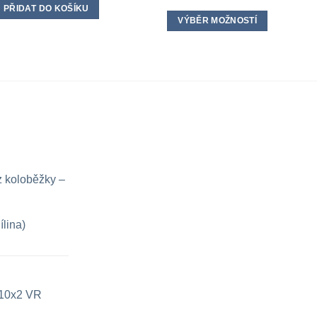
PŘIDAT DO KOŠÍKU
VÝBĚR MOŽNOSTÍ
Tento
produkt
má
více
variant.
Možnosti
lze
vybrat
na
z koloběžky –
stránce
produktu
ílina)
e 10x2 VR