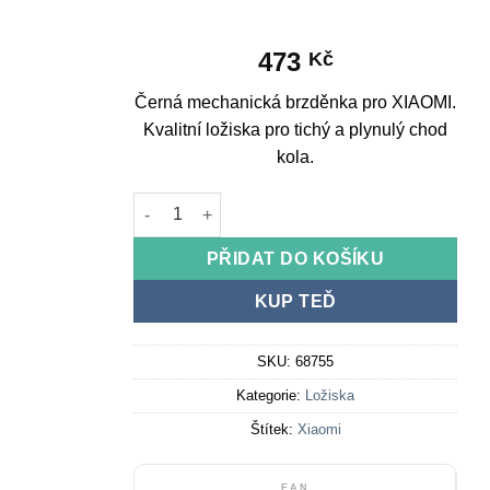
473
Kč
Černá mechanická brzděnka pro XIAOMI.
Kvalitní ložiska pro tichý a plynulý chod
kola.
Černá mechanická brzděnka pro XIAOMI množst
PŘIDAT DO KOŠÍKU
KUP TEĎ
SKU:
68755
Kategorie:
Ložiska
Štítek:
Xiaomi
EAN