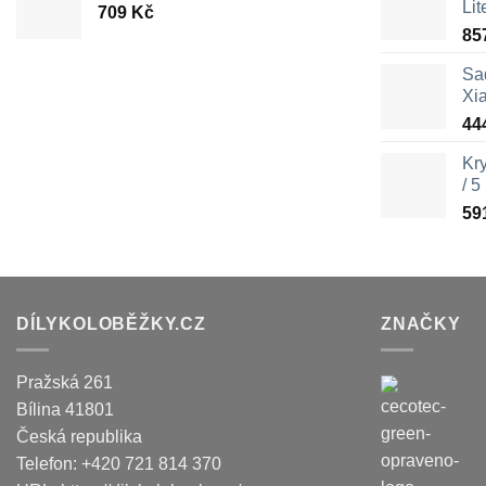
Lit
709
Kč
85
Sa
Xi
44
Kr
/ 5
59
DÍLYKOLOBĚŽKY.CZ
ZNAČKY
Pražská 261
Bílina
41801
Česká republika
Telefon:
+420 721 814 370