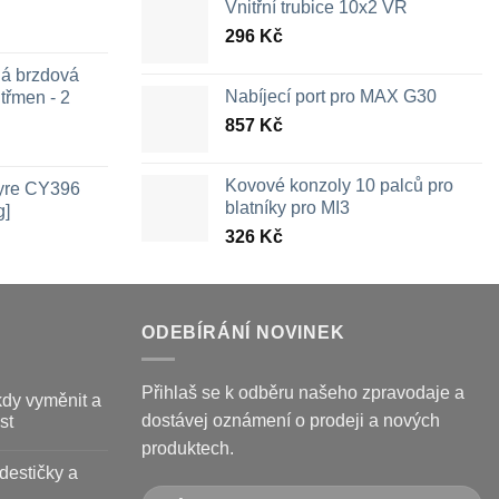
Vnitřní trubice 10x2 VR
296
Kč
ná brzdová
Nabíjecí port pro MAX G30
třmen - 2
857
Kč
ozpětí
en:
Kovové konzoly 10 palců pro
Tyre CY396
26 Kč
blatníky pro MI3
g]
ž
326
Kč
09 Kč
ODEBÍRÁNÍ NOVINEK
Přihlaš se k odběru našeho zpravodaje a
kdy vyměnit a
dostávej oznámení o prodeji a nových
st
produktech.
destičky a