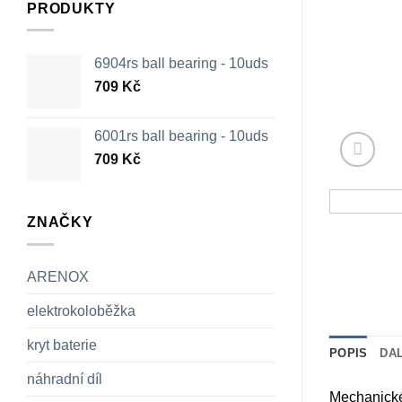
PRODUKTY
6904rs ball bearing - 10uds
709
Kč
6001rs ball bearing - 10uds
709
Kč
ZNAČKY
ARENOX
elektrokoloběžka
kryt baterie
POPIS
DA
náhradní díl
Mechanické