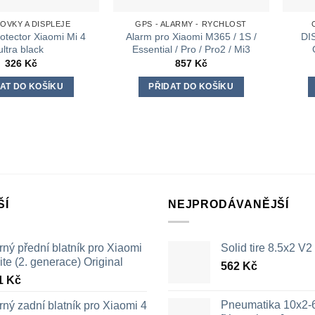
OVKY A DISPLEJE
GPS - ALARMY - RYCHLOST
otector Xiaomi Mi 4
Alarm pro Xiaomi M365 / 1S /
DI
ultra black
Essential / Pro / Pro2 / Mi3
326
Kč
857
Kč
AT DO KOŠÍKU
PŘIDAT DO KOŠÍKU
ŠÍ
NEJPRODÁVANĚJŠÍ
ný přední blatník pro Xiaomi
Solid tire 8.5x2 V2
ite (2. generace) Original
562
Kč
1
Kč
Pneumatika 10x2-
ný zadní blatník pro Xiaomi 4