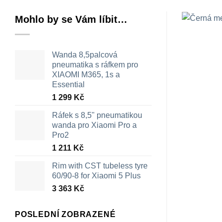
Mohlo by se Vám líbit…
Wanda 8,5palcová
pneumatika s ráfkem pro
XIAOMI M365, 1s a
Essential
1 299
Kč
Ráfek s 8,5" pneumatikou
wanda pro Xiaomi Pro a
Pro2
1 211
Kč
Rim with CST tubeless tyre
60/90-8 for Xiaomi 5 Plus
3 363
Kč
POSLEDNÍ ZOBRAZENÉ