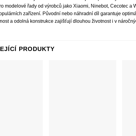
ro modelové řady od výrobců jako Xiaomi, Ninebot, Cecotec a Wi
pulárních zařízení. Původní nebo náhradní díl garantuje optimá
ost a odolná konstrukce zajiš­ťují dlouhou životnost i v nároč
EJÍCÍ PRODUKTY