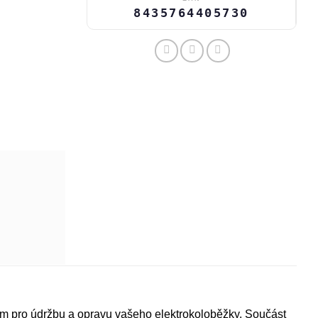
8435764405730
m pro údržbu a opravu vašeho elektrokoloběžky. Součást