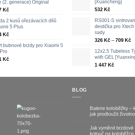
[Xuancheng]
e (2. generace) Original
532
Kč
7
Kč
RS001-S sintrova
da 2 kusů ořezávacích dílů
destička pro Xtech 
aomi 5 Plus
sady
4
Kč
R
326
Kč
–
709
Kč
yt bubnové brzdy pro Xiaomi 5
c
12x2.5 Tubeless 
 Pro
3
with GEL [Yuanxin
a
1
Kč
1 447
Kč
7
BLOG
Baterie koloběžky – 
jak prodloužit životno
Žádné
komentáře
Jak vyměnit brzdové 
u
textu
kotouč na koloběžce