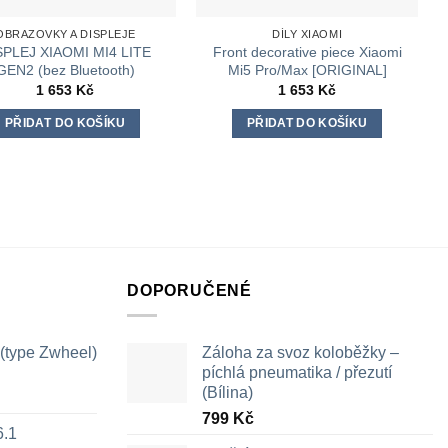
OBRAZOVKY A DISPLEJE
DÍLY XIAOMI
SPLEJ XIAOMI MI4 LITE
Front decorative piece Xiaomi
GEN2 (bez Bluetooth)
Mi5 Pro/Max [ORIGINAL]
1 653
Kč
1 653
Kč
PŘIDAT DO KOŠÍKU
PŘIDAT DO KOŠÍKU
DOPORUČENÉ
 (type Zwheel)
Záloha za svoz koloběžky –
píchlá pneumatika / přezutí
(Bílina)
799
Kč
6.1