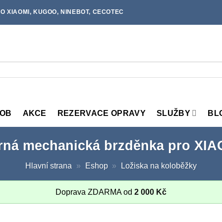
O XIAOMI, KUGOO, NINEBOT, CECOTEC
MOB
AKCE
REZERVACE OPRAVY
SLUŽBY
BL
rná mechanická brzděnka pro XIA
Hlavní strana
»
Eshop
»
Ložiska na koloběžky
Doprava ZDARMA od
2 000
Kč