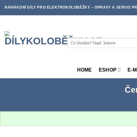
Skip
NÁHRADNÍ DÍLY PRO ELEKTROKOLOBĚŽKY – OPRAVY A SERVIS PR
to
content
Hledat:
HOME
ESHOP
E-
Če