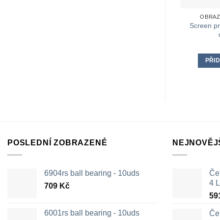
OBRAZ
Screen pr
PŘID
POSLEDNÍ ZOBRAZENÉ
NEJNOVĚJ
6904rs ball bearing - 10uds
Čer
4 L
709
Kč
59
6001rs ball bearing - 10uds
Čer