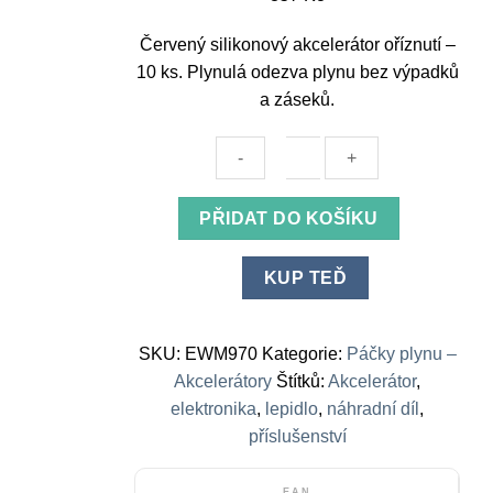
Červený silikonový akcelerátor oříznutí –
10 ks. Plynulá odezva plynu bez výpadků
a záseků.
Red
PŘIDAT DO KOŠÍKU
Silicone
Accelerator
KUP TEĎ
Trim
-
10Pcs
SKU:
EWM970
Kategorie:
Páčky plynu –
množství
Akcelerátory
Štítků:
Akcelerátor
,
elektronika
,
lepidlo
,
náhradní díl
,
příslušenství
EAN