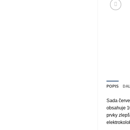
POPIS
DA
Sada červe
obsahuje 10
prvky zlepš
elektrokolo