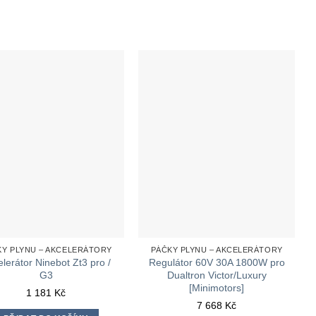
KY PLYNU – AKCELERÁTORY
PÁČKY PLYNU – AKCELERÁTORY
lerátor Ninebot Zt3 pro /
Regulátor 60V 30A 1800W pro
G3
Dualtron Victor/Luxury
[Minimotors]
1 181
Kč
7 668
Kč