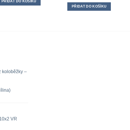
PŘIDAT DO KOŠÍKU
PŘIDAT DO KOŠÍKU
z koloběžky –
ílina)
e 10x2 VR