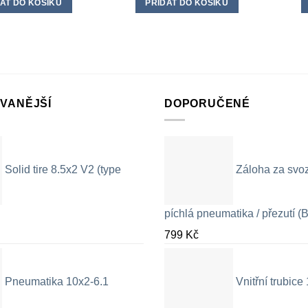
AT DO KOŠÍKU
PŘIDAT DO KOŠÍKU
VANĚJŠÍ
DOPORUČENÉ
Solid tire 8.5x2 V2 (type
Záloha za svo
píchlá pneumatika / přezutí (B
799
Kč
Pneumatika 10x2-6.1
Vnitřní trubic