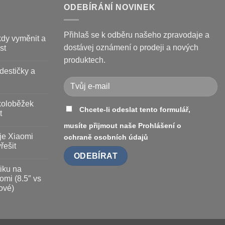
ODEBÍRÁNÍ NOVINEK
Přihlaš se k odběru našeho zpravodaje a
kdy vyměnit a
dostávej oznámení o prodeji a nových
st
produktech.
destičky a
koloběžek
Chcete-li odeslat tento formulář,
t
musíte přijmout naše
Prohlášení o
je Xiaomi
ochraně osobních údajů
řešit
iku na
omi (8.5″ vs
ové)