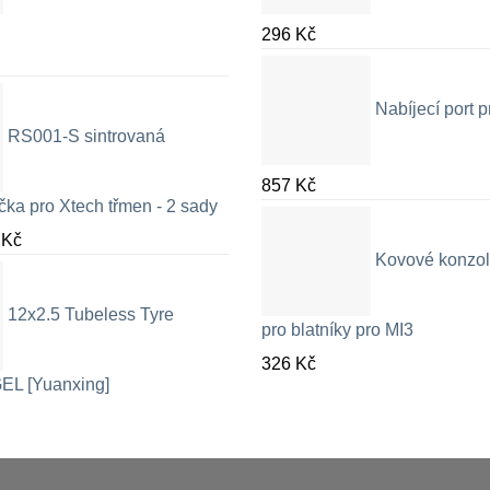
296
Kč
Nabíjecí port
RS001-S sintrovaná
857
Kč
čka pro Xtech třmen - 2 sady
Rozpětí
9
Kč
Kovové konzol
cen:
326 Kč
12x2.5 Tubeless Tyre
až
pro blatníky pro MI3
709 Kč
326
Kč
EL [Yuanxing]