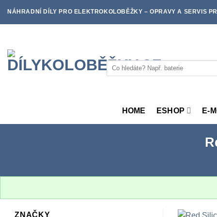
Skip
NÁHRADNÍ DÍLY PRO ELEKTROKOLOBĚŽKY – OPRAVY A SERVIS PR
to
content
Hledat:
HOME
ESHOP
E-
R
ZNAČKY