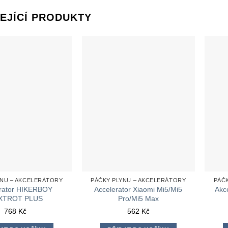
EJÍCÍ PRODUKTY
YNU – AKCELERÁTORY
PÁČKY PLYNU – AKCELERÁTORY
PÁČ
erator HIKERBOY
Accelerator Xiaomi Mi5/Mi5
Akce
XTROT PLUS
Pro/Mi5 Max
768
Kč
562
Kč