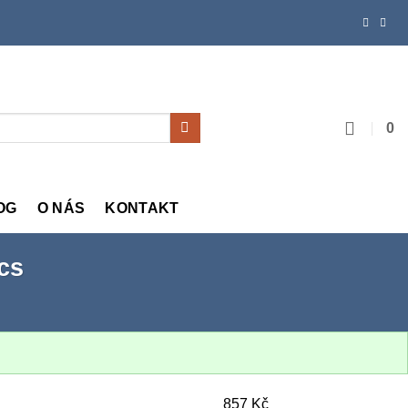
0
OG
O NÁS
KONTAKT
cs
857
Kč