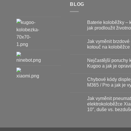
BLOG
Baterie koloběžky – 
jak prodloužit životno
Žádné
komentáře
Jak vyměnit brzdové 
u
textu
kotouč na koloběžce
s
názvem
Žádné
Baterie
komentáře
Nejčastější poruchy 
koloběžky
u
–
textu
Kugoo a jak je opravi
kdy
s
vyměnit
názvem
Žádné
a
Jak
komentáře
Chybové kódy disple
jak
vyměnit
u
prodloužit
brzdové
textu
M365 / Pro a jak je vy
životnost
destičky
s
a
názvem
Žádné
kotouč
Nejčastější
komentáře
Jak vyměnit pneumat
na
poruchy
u
koloběžce
koloběžek
textu
elektrokoloběžce Xia
Kugoo
s
10″, duše vs. bezduš
a
názvem
jak
Chybové
Žádné
je
kódy
komentáře
opravit
displeje
u
Xiaomi
textu
M365
s