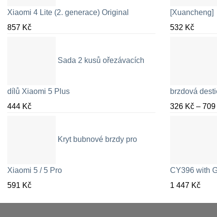
Xiaomi 4 Lite (2. generace) Original
[Xuancheng]
857
Kč
532
Kč
Sada 2 kusů ořezávacích
dílů Xiaomi 5 Plus
brzdová desti
444
Kč
326
Kč
–
70
Kryt bubnové brzdy pro
Xiaomi 5 / 5 Pro
CY396 with G
591
Kč
1 447
Kč