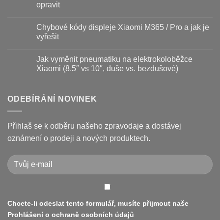
–
textu
opravit
kdy
s
vyměnit
názvem
Žádné
a
Jak
komentáře
Chybové kódy displeje Xiaomi M365 / Pro a jak je
jak
vyměnit
u
prodloužit
brzdové
textu
vyřešit
životnost
destičky
s
a
názvem
Žádné
kotouč
Nejčastější
komentáře
Jak vyměnit pneumatiku na elektrokoloběžce
na
poruchy
u
koloběžce
koloběžek
textu
Xiaomi (8.5″ vs 10″, duše vs. bezdušové)
Kugoo
s
a
názvem
Žádné
jak
Chybové
komentáře
je
kódy
u
opravit
displeje
textu
ODEBÍRÁNÍ NOVINEK
Xiaomi
s
M365
názvem
/
Jak
Pro
vyměnit
Přihlaš se k odběru našeho zpravodaje a dostávej
a
pneumatiku
jak
na
oznámení o prodeji a nových produktech.
je
elektrokoloběžce
vyřešit
Xiaomi
(8.5″
vs
10″,
duše
vs.
bezdušové)
Chcete-li odeslat tento formulář, musíte přijmout naše
Prohlášení o ochraně osobních údajů