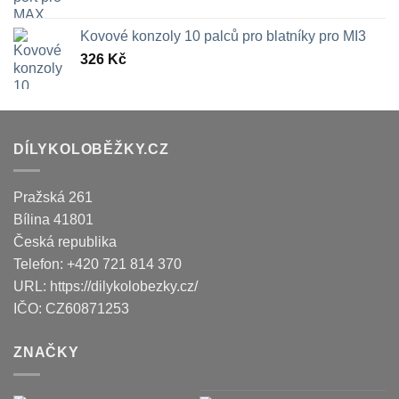
Kovové konzoly 10 palců pro blatníky pro MI3
326
Kč
DÍLYKOLOBĚŽKY.CZ
Pražská 261
Bílina
41801
Česká republika
Telefon:
+420 721 814 370
URL:
https://dilykolobezky.cz/
IČO:
CZ60871253
ZNAČKY