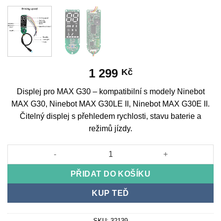
1 299
Kč
Displej pro MAX G30 – kompatibilní s modely Ninebot
MAX G30, Ninebot MAX G30LE II, Ninebot MAX G30E II.
Čitelný displej s přehledem rychlosti, stavu baterie a
režimů jízdy.
Displej pro MAX G30 množství
PŘIDAT DO KOŠÍKU
KUP TEĎ
SKU:
32139