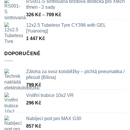
RS001-S sintrovaná brzdová destička pro Xtech
třmen - 2 sady
Rozpětí
326
Kč
–
709
Kč
cen:
12x2.5 Tubeless Tyre CY396 with GEL
326 Kč
[Yuanxing]
až
1 447
Kč
709 Kč
DOPORUČENÉ
Záloha za svoz koloběžky – píchlá pneumatika /
přezutí (Bílina)
799
Kč
Vnitřní trubice 10x2 VR
296
Kč
Nabíjecí port pro MAX G30
857
Kč