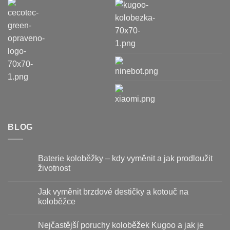
BLOG
Baterie koloběžky – kdy vyměnit a jak prodloužit
životnost
Žádné
komentáře
Jak vyměnit brzdové destičky a kotouč na
u
textu
koloběžce
s
názvem
Žádné
Baterie
komentáře
Nejčastější poruchy koloběžek Kugoo a jak je
koloběžky
u