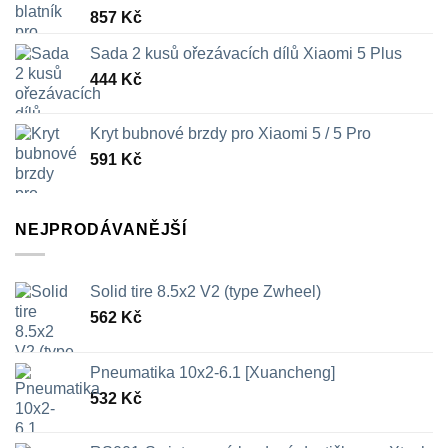
857
Kč
Sada 2 kusů ořezávacích dílů Xiaomi 5 Plus
444
Kč
Kryt bubnové brzdy pro Xiaomi 5 / 5 Pro
591
Kč
NEJPRODÁVANĚJŠÍ
Solid tire 8.5x2 V2 (type Zwheel)
562
Kč
Pneumatika 10x2-6.1 [Xuancheng]
532
Kč