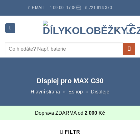
Skip
EMAIL
09:00 -17:00
721 814 370
to
content
0
Hledat:
Displej pro MAX G30
Hlavní strana
»
Eshop
»
Displeje
Doprava ZDARMA od
2 000
Kč
FILTR