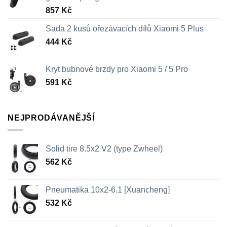
857
Kč
Sada 2 kusů ořezávacích dílů Xiaomi 5 Plus
444
Kč
Kryt bubnové brzdy pro Xiaomi 5 / 5 Pro
591
Kč
NEJPRODÁVANĚJŠÍ
Solid tire 8.5x2 V2 (type Zwheel)
562
Kč
Pneumatika 10x2-6.1 [Xuancheng]
532
Kč