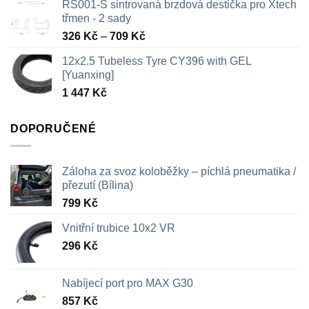
RS001-S sintrovaná brzdová destička pro Xtech
třmen - 2 sady
Rozpětí
326
Kč
–
709
Kč
cen:
12x2.5 Tubeless Tyre CY396 with GEL
326 Kč
[Yuanxing]
až
1 447
Kč
709 Kč
DOPORUČENÉ
Záloha za svoz koloběžky – píchlá pneumatika /
přezutí (Bílina)
799
Kč
Vnitřní trubice 10x2 VR
296
Kč
Nabíjecí port pro MAX G30
857
Kč