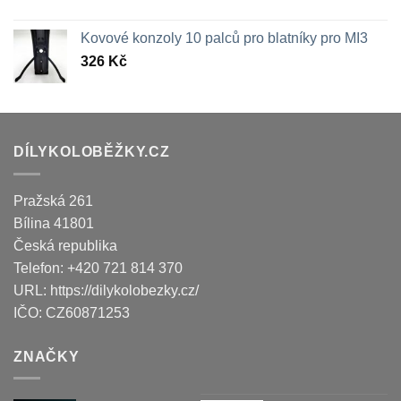
Kovové konzoly 10 palců pro blatníky pro MI3
326
Kč
DÍLYKOLOBĚŽKY.CZ
Pražská 261
Bílina
41801
Česká republika
Telefon:
+420 721 814 370
URL:
https://dilykolobezky.cz/
IČO:
CZ60871253
ZNAČKY