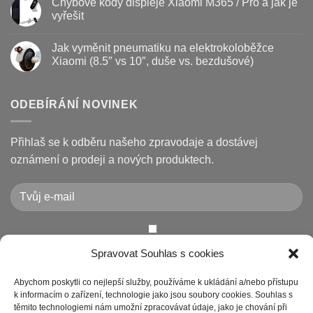
Chybové kódy displeje Xiaomi M365 / Pro a jak je
jak
vyměnit
u
prodloužit
brzdové
textu
vyřešit
životnost
destičky
s
a
názvem
Žádné
kotouč
Nejčastější
komentáře
Jak vyměnit pneumatiku na elektrokoloběžce
na
poruchy
u
koloběžce
koloběžek
textu
Xiaomi (8.5″ vs 10″, duše vs. bezdušové)
Kugoo
s
a
názvem
Žádné
jak
Chybové
komentáře
je
kódy
u
opravit
displeje
textu
ODEBÍRÁNÍ NOVINEK
Xiaomi
s
M365
názvem
/
Jak
Pro
vyměnit
Přihlaš se k odběru našeho zpravodaje a dostávej
a
pneumatiku
jak
na
oznámení o prodeji a nových produktech.
je
elektrokoloběžce
vyřešit
Xiaomi
(8.5″
vs
10″,
duše
vs.
bezdušové)
Chcete-li odeslat tento formulář, musíte přijmout naše
Spravovat Souhlas s cookies
Prohlášení o ochraně osobních údajů
Abychom poskytli co nejlepší služby, používáme k ukládání a/nebo přístupu
k informacím o zařízení, technologie jako jsou soubory cookies. Souhlas s
těmito technologiemi nám umožní zpracovávat údaje, jako je chování při