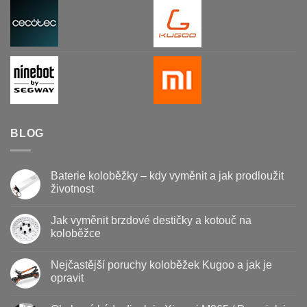
BLOG
Baterie koloběžky – kdy vyměnit a jak prodloužit
životnost
Žádné
komentáře
Jak vyměnit brzdové destičky a kotouč na
u
textu
koloběžce
s
názvem
Žádné
Baterie
komentáře
Nejčastější poruchy koloběžek Kugoo a jak je
koloběžky
u
–
textu
opravit
kdy
s
vyměnit
názvem
Žádné
a
Jak
komentáře