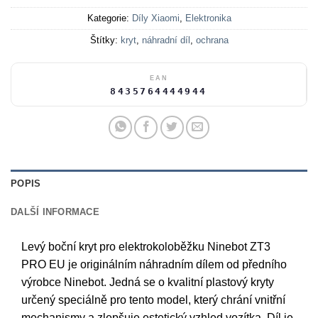
Kategorie:
Díly Xiaomi
,
Elektronika
Štítky:
kryt
,
náhradní díl
,
ochrana
EAN
8435764444944
POPIS
DALŠÍ INFORMACE
Levý boční kryt pro elektrokoloběžku Ninebot ZT3
PRO EU je originálním náhradním dílem od předního
výrobce Ninebot. Jedná se o kvalitní plastový kryty
určený speciálně pro tento model, který chrání vnitřní
mechanismy a zlepšuje estetický vzhled vozítka. Díl je