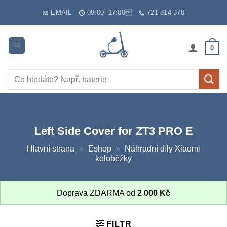
Skip
EMAIL
09:00 -17:00
721 814 370
to
content
0
Hledat:
Left Side Cover for ZT3 PRO E
Hlavní strana
»
Eshop
»
Náhradní díly Xiaomi
koloběžky
Doprava ZDARMA od
2 000
Kč
FILTR