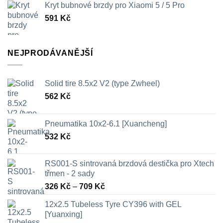
Kryt bubnové brzdy pro Xiaomi 5 / 5 Pro
591
Kč
NEJPRODÁVANĚJŠÍ
Solid tire 8.5x2 V2 (type Zwheel)
562
Kč
Pneumatika 10x2-6.1 [Xuancheng]
532
Kč
RS001-S sintrovaná brzdová destička pro Xtech
třmen - 2 sady
Rozpětí
326
Kč
–
709
Kč
cen:
12x2.5 Tubeless Tyre CY396 with GEL
326 Kč
[Yuanxing]
až