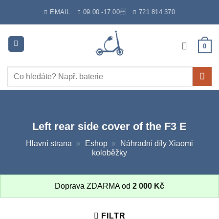
Skip
EMAIL
09:00 -17:00
721 814 370
to
content
0
Hledat:
Left rear side cover of the F3 E
Hlavní strana
»
Eshop
»
Náhradní díly Xiaomi
koloběžky
Doprava ZDARMA od
2 000
Kč
FILTR