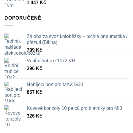
1 447
Kč
709 Kč
DOPORUČENÉ
Záloha za svoz koloběžky – píchlá pneumatika /
přezutí (Bílina)
799
Kč
Vnitřní trubice 10x2 VR
296
Kč
Nabíjecí port pro MAX G30
857
Kč
Kovové konzoly 10 palců pro blatníky pro MI3
326
Kč