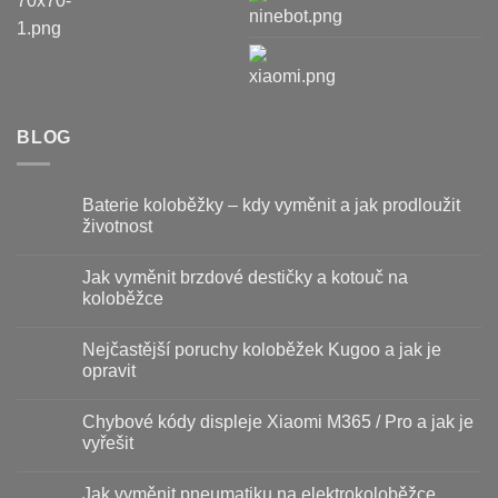
BLOG
Baterie koloběžky – kdy vyměnit a jak prodloužit
životnost
Žádné
komentáře
Jak vyměnit brzdové destičky a kotouč na
u
textu
koloběžce
s
názvem
Žádné
Baterie
komentáře
Nejčastější poruchy koloběžek Kugoo a jak je
koloběžky
u
–
textu
opravit
kdy
s
vyměnit
názvem
Žádné
a
Jak
komentáře
Chybové kódy displeje Xiaomi M365 / Pro a jak je
jak
vyměnit
u
prodloužit
brzdové
textu
vyřešit
životnost
destičky
s
a
názvem
Žádné
kotouč
Nejčastější
komentáře
Jak vyměnit pneumatiku na elektrokoloběžce
na
poruchy
u