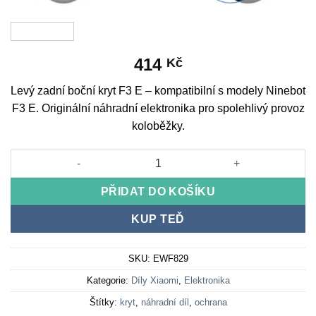
414
Kč
Levý zadní boční kryt F3 E – kompatibilní s modely Ninebot
F3 E. Originální náhradní elektronika pro spolehlivý provoz
koloběžky.
Left rear side cover of the F3 E množství
PŘIDAT DO KOŠÍKU
KUP TEĎ
SKU:
EWF829
Kategorie:
Díly Xiaomi
,
Elektronika
Štítky:
kryt
,
náhradní díl
,
ochrana