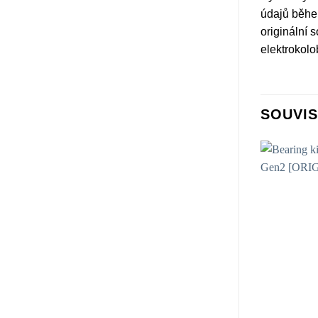
údajů během
originální 
elektrokol
SOUVIS