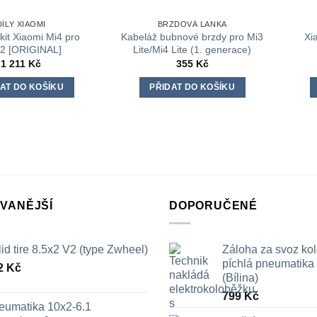
DÍLY XIAOMI
BRZDOVÁ LANKA
kit Xiaomi Mi4 pro
Kabeláž bubnové brzdy pro Mi3
Xi
2 [ORIGINAL]
Lite/Mi4 Lite (1. generace)
1 211
Kč
355
Kč
AT DO KOŠÍKU
PŘIDAT DO KOŠÍKU
VANĚJŠÍ
DOPORUČENÉ
id tire 8.5x2 V2 (type Zwheel)
Záloha za svoz ko
píchlá pneumatika /
2
Kč
(Bílina)
799
Kč
eumatika 10x2-6.1