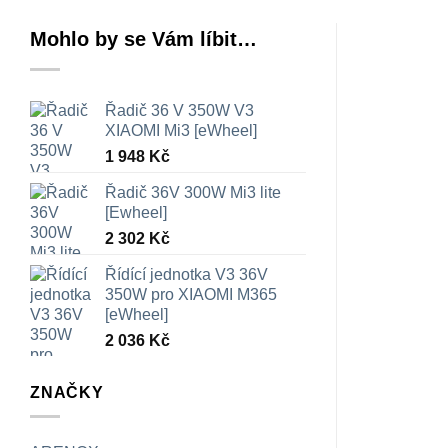
Mohlo by se Vám líbit…
Řadič 36 V 350W V3
XIAOMI Mi3 [eWheel]
1 948
Kč
Řadič 36V 300W Mi3 lite
[Ewheel]
2 302
Kč
Řídící jednotka V3 36V
350W pro XIAOMI M365
[eWheel]
2 036
Kč
ZNAČKY