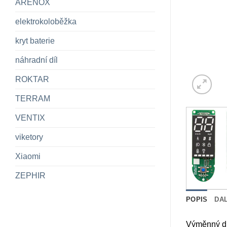
ARENOX
elektrokoloběžka
kryt baterie
náhradní díl
ROKTAR
TERRAM
VENTIX
viketory
Xiaomi
ZEPHIR
POPIS
DA
Výměnný di