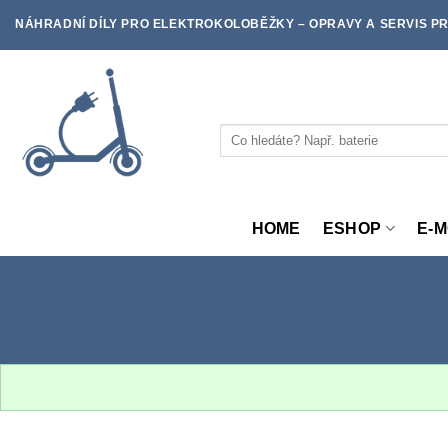
Skip
NÁHRADNÍ DÍLY PRO ELEKTROKOLOBĚŽKY – OPRAVY A SERVIS PR
to
content
Hledat:
HOME
ESHOP
E-