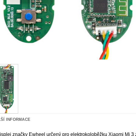
LŠÍ INFORMACE
splej značky Ewheel určený pro elektrokoloběžku Xiaomi Mi 3 