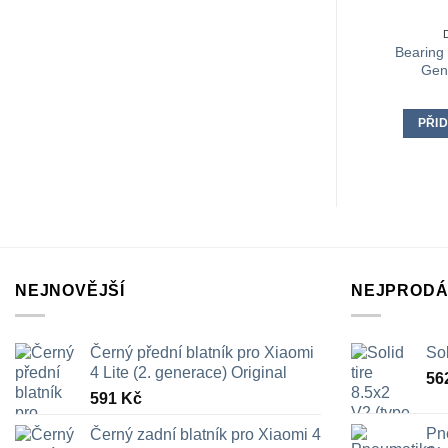
Bearing 
Gen
PŘID
NEJNOVĚJŠÍ
NEJPRODÁ
Černý přední blatník pro Xiaomi
Sol
4 Lite (2. generace) Original
56
591
Kč
Pn
Černý zadní blatník pro Xiaomi 4