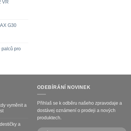
x2 VR
 MAX G30
 palců pro
ODEBÍRÁNÍ NOVINEK
Přihlaš se k odběru našeho zpravodaje a
kdy vyměnit a
dostávej oznámení o prodeji a nových
st
produktech.
destičky a