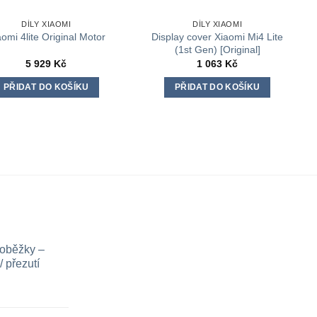
DÍLY XIAOMI
DÍLY XIAOMI
Display cover Xiaomi Mi4 Lite
aomi 4lite Original Motor
(1st Gen) [Original]
5 929
Kč
1 063
Kč
PŘIDAT DO KOŠÍKU
PŘIDAT DO KOŠÍKU
loběžky –
 přezutí