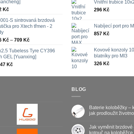
uancheng]
Vnitřní trubice 10
2
Kč
296
Kč
001-S sintrovaná brzdová
Nabíjecí port pro
tička pro Xtech třmen - 2
dy
857
Kč
Rozpětí
6
Kč
–
709
Kč
cen:
Kovové konzoly 10
x2.5 Tubeless Tyre CY396
326 Kč
blatníky pro MI3
th GEL [Yuanxing]
až
326
Kč
447
Kč
709 Kč
BLOG
Baterie koloběžky – 
jak prodloužit životno
Žádné
komentáře
Jak vyměnit brzdové 
u
textu
kotouč na koloběžce