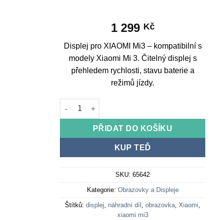
1 299
Kč
Displej pro XIAOMI Mi3 – kompatibilní s
modely Xiaomi Mi 3. Čitelný displej s
přehledem rychlosti, stavu baterie a
režimů jízdy.
Displej pro XIAOMI Mi3 množství
PŘIDAT DO KOŠÍKU
KUP TEĎ
SKU:
65642
Kategorie:
Obrazovky a Displeje
Štítků:
displej
,
náhradní díl
,
obrazovka
,
Xiaomi
,
xiaomi mi3