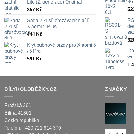
[X
Lite (2. generace) Original
53
857
Kč
RS
Sada 2 kusů ořezávacích dílů
des
Xiaomi 5 Plus
sa
444
Kč
32
Kryt bubnové brzdy pro Xiaomi 5
12
/ 5 Pro
wi
591
Kč
1 
DÍLYKOLOBĚŽKY.CZ
ZNAČKY
Pražská 261
Bílina
41801
Česká republika
Telefon:
+420 721 814 370