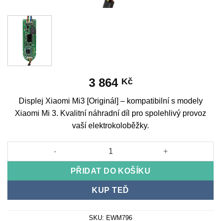
3 864
Kč
Displej Xiaomi Mi3 [Originál] – kompatibilní s modely
Xiaomi Mi 3. Kvalitní náhradní díl pro spolehlivý provoz
vaší elektrokoloběžky.
Display Xiaomi Mi3 [Original] množství
PŘIDAT DO KOŠÍKU
KUP TEĎ
SKU:
EWM796