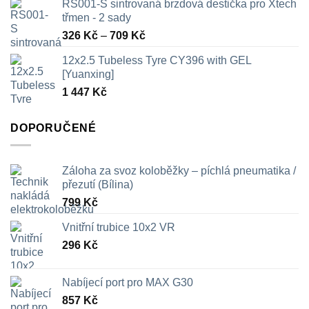
RS001-S sintrovaná brzdová destička pro Xtech
třmen - 2 sady
Rozpětí
326
Kč
–
709
Kč
cen:
12x2.5 Tubeless Tyre CY396 with GEL
326 Kč
[Yuanxing]
až
1 447
Kč
709 Kč
DOPORUČENÉ
Záloha za svoz koloběžky – píchlá pneumatika /
přezutí (Bílina)
799
Kč
Vnitřní trubice 10x2 VR
296
Kč
Nabíjecí port pro MAX G30
857
Kč