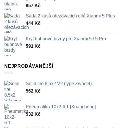
857
Kč
Sada 2 kusů ořezávacích dílů Xiaomi 5 Plus
444
Kč
Kryt bubnové brzdy pro Xiaomi 5 / 5 Pro
591
Kč
NEJPRODÁVANĚJŠÍ
Solid tire 8.5x2 V2 (type Zwheel)
562
Kč
Pneumatika 10x2-6.1 [Xuancheng]
532
Kč