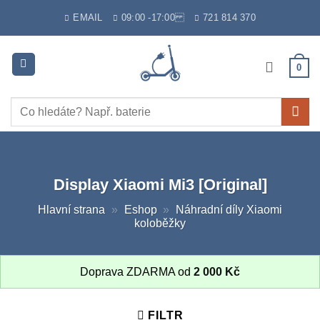
Skip
EMAIL
09:00 -17:00
721 814 370
to
content
0
Hledat:
Display Xiaomi Mi3 [Original]
Hlavní strana
»
Eshop
»
Náhradní díly Xiaomi
koloběžky
Doprava ZDARMA od
2 000
Kč
FILTR