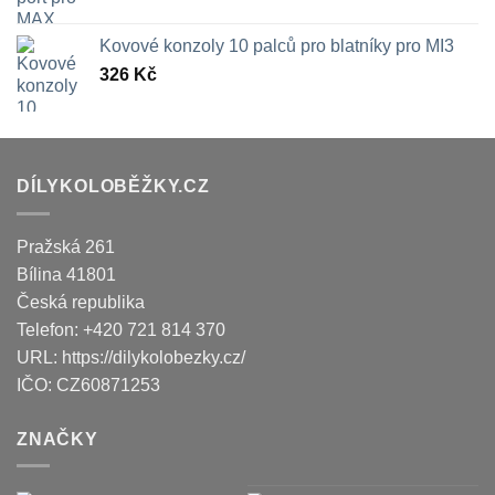
Kovové konzoly 10 palců pro blatníky pro MI3
326
Kč
DÍLYKOLOBĚŽKY.CZ
Pražská 261
Bílina
41801
Česká republika
Telefon:
+420 721 814 370
URL:
https://dilykolobezky.cz/
IČO:
CZ60871253
ZNAČKY