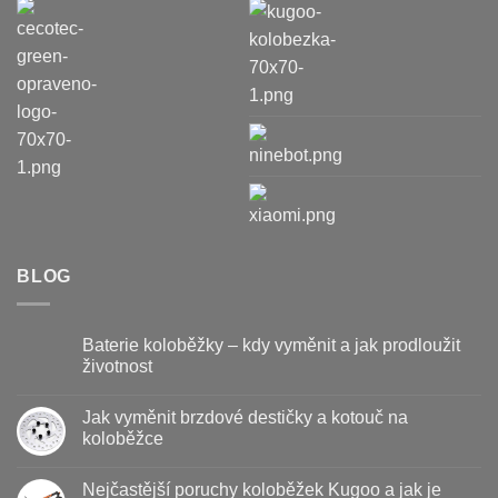
BLOG
Baterie koloběžky – kdy vyměnit a jak prodloužit
životnost
Žádné
komentáře
Jak vyměnit brzdové destičky a kotouč na
u
textu
koloběžce
s
názvem
Žádné
Baterie
komentáře
Nejčastější poruchy koloběžek Kugoo a jak je
koloběžky
u