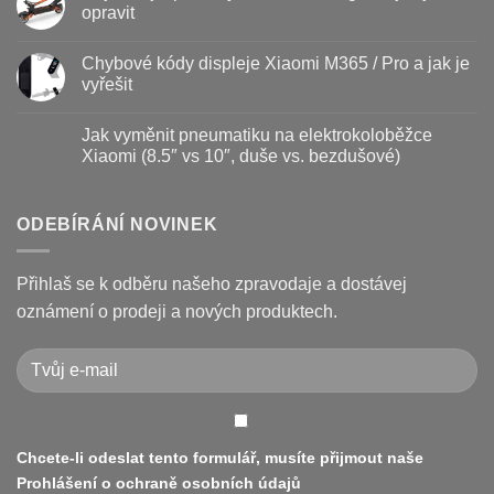
–
textu
opravit
kdy
s
vyměnit
názvem
Žádné
a
Jak
komentáře
Chybové kódy displeje Xiaomi M365 / Pro a jak je
jak
vyměnit
u
prodloužit
brzdové
textu
vyřešit
životnost
destičky
s
a
názvem
Žádné
kotouč
Nejčastější
komentáře
Jak vyměnit pneumatiku na elektrokoloběžce
na
poruchy
u
koloběžce
koloběžek
textu
Xiaomi (8.5″ vs 10″, duše vs. bezdušové)
Kugoo
s
a
názvem
Žádné
jak
Chybové
komentáře
je
kódy
u
opravit
displeje
textu
ODEBÍRÁNÍ NOVINEK
Xiaomi
s
M365
názvem
/
Jak
Pro
vyměnit
Přihlaš se k odběru našeho zpravodaje a dostávej
a
pneumatiku
jak
na
oznámení o prodeji a nových produktech.
je
elektrokoloběžce
vyřešit
Xiaomi
(8.5″
vs
10″,
duše
vs.
bezdušové)
Chcete-li odeslat tento formulář, musíte přijmout naše
Prohlášení o ochraně osobních údajů