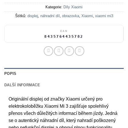
Kategorie:
Díly Xiaomi
Štítků:
displej
,
náhradní díl
,
obrazovka
,
Xiaomi
,
xiaomi mi3
EAN
8435764435782
POPIS
DALŠÍ INFORMACE
Originální displej od značky Xiaomi určený pro
elektrokoloběžku Xiaomi Mi 3 zajišťuje spolehlivý
přenos všech důležitých informací během jízdy. Jedná
se o autentický náhradní díl, který nahradí poškozený
nebo nefunkční displej a obnoví plnou funkcionalitu