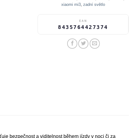
xiaomi mi3
,
zadní světlo
EAN
8435764427374
uje bezpečnost a viditelnost během jízdy v noci či za