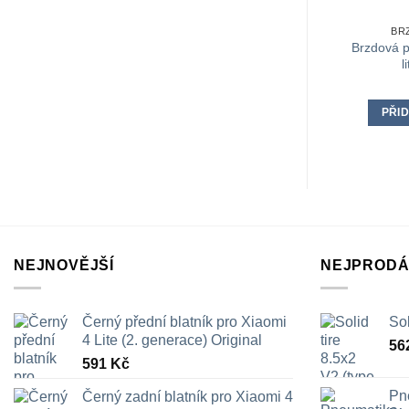
BR
Brzdová p
l
PŘID
NEJNOVĚJŠÍ
NEJPRODÁ
Černý přední blatník pro Xiaomi
Sol
4 Lite (2. generace) Original
56
591
Kč
Pn
Černý zadní blatník pro Xiaomi 4