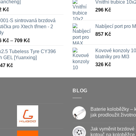
uancheng]
Vnitřní trubice 10
2
Kč
296
Kč
001-S sintrovaná brzdová
Nabíjecí port pro
tička pro Xtech třmen - 2
dy
857
Kč
Rozpětí
6
Kč
–
709
Kč
cen:
Kovové konzoly 10
x2.5 Tubeless Tyre CY396
326 Kč
blatníky pro MI3
th GEL [Yuanxing]
až
326
Kč
447
Kč
709 Kč
BLOG
Baterie koloběžky – 
jak prodloužit životno
Žádné
komentáře
Jak vyměnit brzdové 
u
textu
kotouč na koloběžce