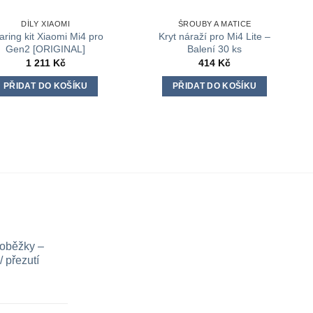
DÍLY XIAOMI
ŠROUBY A MATICE
aring kit Xiaomi Mi4 pro
Kryt náraží pro Mi4 Lite –
Gen2 [ORIGINAL]
Balení 30 ks
1 211
Kč
414
Kč
PŘIDAT DO KOŠÍKU
PŘIDAT DO KOŠÍKU
loběžky –
 přezutí