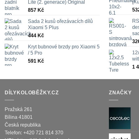
[X
Lite (2. generace) Original
53
857
Kč
RS
Sada 2 kusů ořezávacích dílů
des
Xiaomi 5 Plus
sa
444
Kč
32
Kryt bubnové brzdy pro Xiaomi 5
12
/ 5 Pro
wi
591
Kč
1 
DÍLYKOLOBĚŽKY.CZ
ZNAČKY
Pražská 261
Bílina
41801
Česká republika
Telefon:
+420 721 814 370