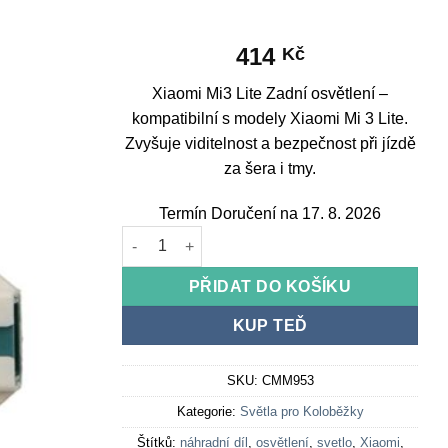
414
Kč
Xiaomi Mi3 Lite Zadní osvětlení –
kompatibilní s modely Xiaomi Mi 3 Lite.
Zvyšuje viditelnost a bezpečnost při jízdě
za šera i tmy.
Termín Doručení na 17. 8. 2026
Xiaomi Mi3 Lite Zadní osvětlení množství
PŘIDAT DO KOŠÍKU
KUP TEĎ
SKU:
CMM953
Kategorie:
Světla pro Koloběžky
Štítků:
náhradní díl
,
osvětlení
,
svetlo
,
Xiaomi
,