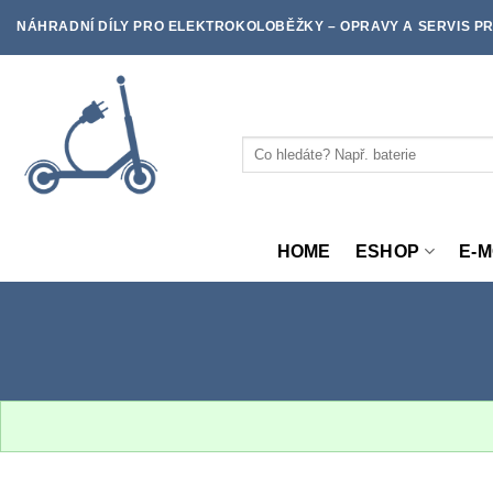
Skip
NÁHRADNÍ DÍLY PRO ELEKTROKOLOBĚŽKY – OPRAVY A SERVIS PR
to
content
Hledat:
HOME
ESHOP
E-