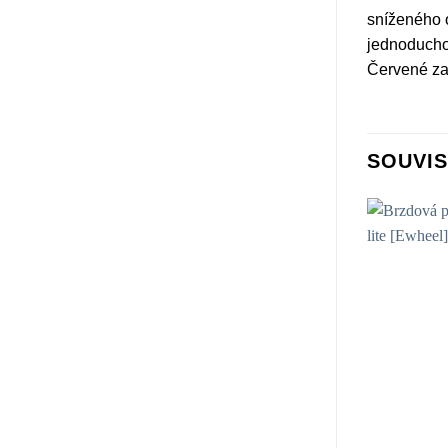
sníženého o
jednoduchou
Červené zad
SOUVIS