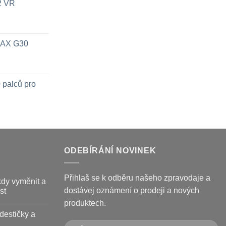
x2 VR
 MAX G30
 palců pro
ODEBÍRÁNÍ NOVINEK
Přihlaš se k odběru našeho zpravodaje a
kdy vyměnit a
dostávej oznámení o prodeji a nových
st
produktech.
destičky a