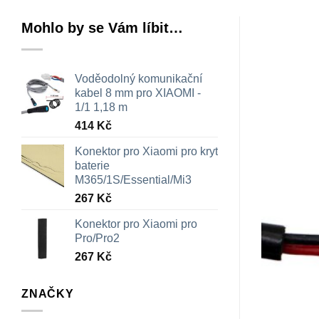
Mohlo by se Vám líbit…
Voděodolný komunikační
kabel 8 mm pro XIAOMI -
1/1 1,18 m
414
Kč
Konektor pro Xiaomi pro kryt
baterie
M365/1S/Essential/Mi3
267
Kč
Konektor pro Xiaomi pro
Pro/Pro2
267
Kč
ZNAČKY