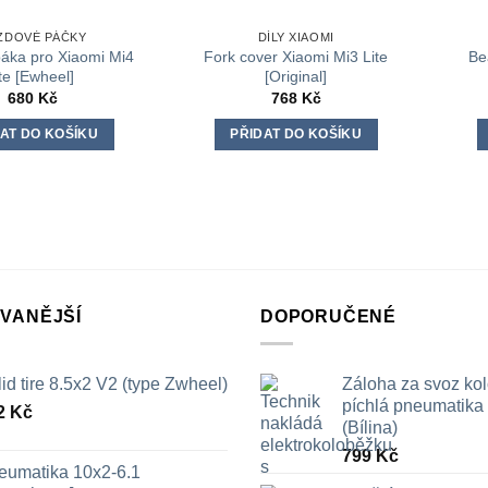
ZDOVÉ PÁČKY
DÍLY XIAOMI
áka pro Xiaomi Mi4
Fork cover Xiaomi Mi3 Lite
Be
ite [Ewheel]
[Original]
680
Kč
768
Kč
AT DO KOŠÍKU
PŘIDAT DO KOŠÍKU
VANĚJŠÍ
DOPORUČENÉ
id tire 8.5x2 V2 (type Zwheel)
Záloha za svoz ko
píchlá pneumatika /
2
Kč
(Bílina)
799
Kč
eumatika 10x2-6.1