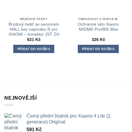
BRZDOVÉ PÁČKY
OBRAZOVKY A DISPLEJE
Brzdový řadič se senzorem
Ochranné sklo Xiaomi
HALL bez napínáku R pro
Mi5/Mi5 Pro/Mi5 Max
XIAOMI – konektor JST ZH
621
Kč
326
Kč
PŘIDAT DO KOŠÍKU
PŘIDAT DO KOŠÍKU
NEJNOVĚJŠÍ
Černý přední blatník pro Xiaomi 4 Lite (2.
generace) Original
591
Kč