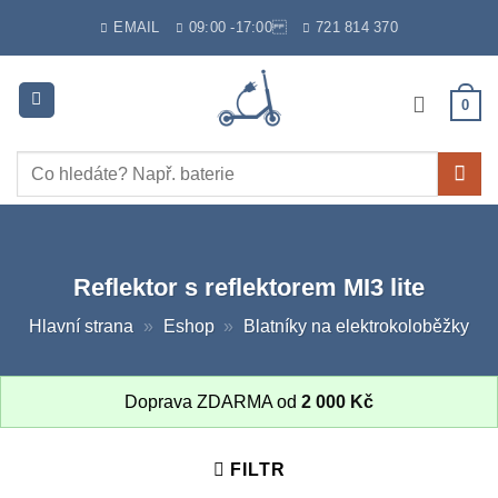
Skip
EMAIL
09:00 -17:00
721 814 370
to
content
0
Hledat:
Reflektor s reflektorem MI3 lite
Hlavní strana
»
Eshop
»
Blatníky na elektrokoloběžky
Doprava ZDARMA od
2 000
Kč
FILTR