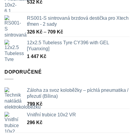
532
Kč
RS001-S sintrovaná brzdová destička pro Xtech
třmen - 2 sady
Rozpětí
326
Kč
–
709
Kč
cen:
12x2.5 Tubeless Tyre CY396 with GEL
326 Kč
[Yuanxing]
až
1 447
Kč
709 Kč
DOPORUČENÉ
Záloha za svoz koloběžky – píchlá pneumatika /
přezutí (Bílina)
799
Kč
Vnitřní trubice 10x2 VR
296
Kč