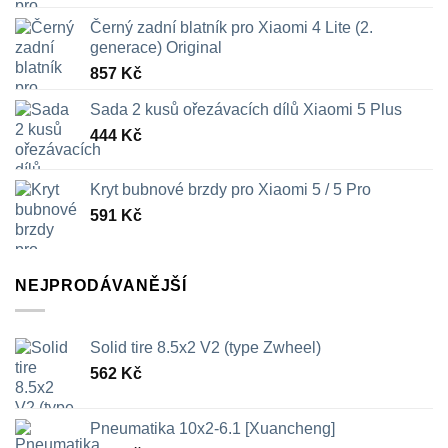
Černý zadní blatník pro Xiaomi 4 Lite (2.
generace) Original
857
Kč
Sada 2 kusů ořezávacích dílů Xiaomi 5 Plus
444
Kč
Kryt bubnové brzdy pro Xiaomi 5 / 5 Pro
591
Kč
NEJPRODÁVANĚJŠÍ
Solid tire 8.5x2 V2 (type Zwheel)
562
Kč
Pneumatika 10x2-6.1 [Xuancheng]