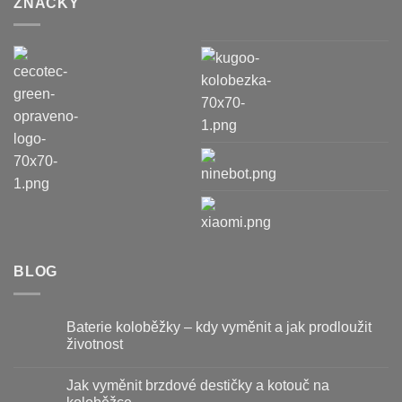
ZNAČKY
BLOG
Baterie koloběžky – kdy vyměnit a jak prodloužit
životnost
Žádné
komentáře
Jak vyměnit brzdové destičky a kotouč na
u
textu