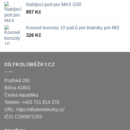
Nabíjecí port pro MAX G30
857
Kč
Kovové konzoly 10 palců pro blatníky pro MI3
326
Kč
DÍLYKOLOBĚŽKY.CZ
Pražská 261
Bílina
41801
Česká republika
Telefon:
+420 721 814 370
URL:
https://dilykolobezky.cz/
IČO:
CZ60871253