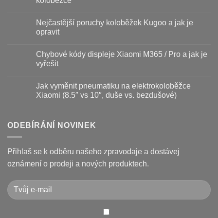
koloběžce
s
názvem
Žádné
Baterie
komentáře
Nejčastější poruchy koloběžek Kugoo a jak je
koloběžky
u
–
textu
opravit
kdy
s
vyměnit
názvem
Žádné
a
Jak
komentáře
Chybové kódy displeje Xiaomi M365 / Pro a jak je
jak
vyměnit
u
prodloužit
brzdové
textu
vyřešit
životnost
destičky
s
a
názvem
Žádné
kotouč
Nejčastější
komentáře
Jak vyměnit pneumatiku na elektrokoloběžce
na
poruchy
u
koloběžce
koloběžek
textu
Xiaomi (8.5″ vs 10″, duše vs. bezdušové)
Kugoo
s
a
názvem
Žádné
jak
Chybové
komentáře
je
kódy
u
opravit
displeje
textu
ODEBÍRÁNÍ NOVINEK
Xiaomi
s
M365
názvem
/
Jak
Pro
vyměnit
Přihlaš se k odběru našeho zpravodaje a dostávej
a
pneumatiku
jak
na
oznámení o prodeji a nových produktech.
je
elektrokoloběžce
vyřešit
Xiaomi
(8.5″
vs
10″,
duše
vs.
bezdušové)