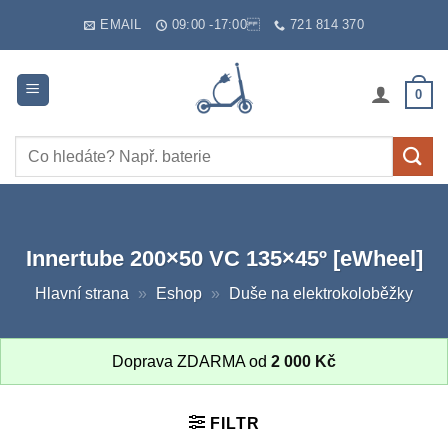
Skip
EMAIL
09:00 -17:00
721 814 370
to
content
0
Hledat:
Innertube 200×50 VC 135×45º [eWheel]
Hlavní strana
»
Eshop
»
Duše na elektrokoloběžky
Doprava ZDARMA od
2 000
Kč
FILTR