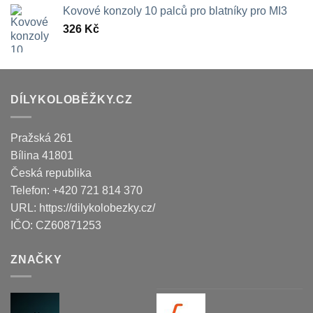
Kovové konzoly 10 palců pro blatníky pro MI3
326
Kč
DÍLYKOLOBĚŽKY.CZ
Pražská 261
Bílina
41801
Česká republika
Telefon:
+420 721 814 370
URL:
https://dilykolobezky.cz/
IČO:
CZ60871253
ZNAČKY