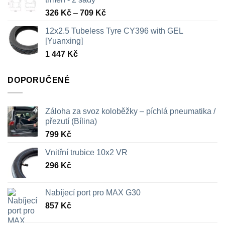
Rozpětí
326
Kč
–
709
Kč
cen:
12x2.5 Tubeless Tyre CY396 with GEL
326 Kč
[Yuanxing]
až
1 447
Kč
709 Kč
DOPORUČENÉ
Záloha za svoz koloběžky – píchlá pneumatika /
přezutí (Bílina)
799
Kč
Vnitřní trubice 10x2 VR
296
Kč
Nabíjecí port pro MAX G30
857
Kč