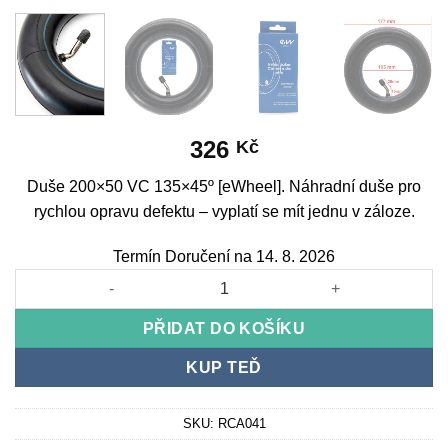
326
Kč
Duše 200×50 VC 135×45º [eWheel]. Náhradní duše pro
rychlou opravu defektu – vyplatí se mít jednu v záloze.
Termín Doručení na 14. 8. 2026
Innertube 200x50 VC 135x45º [eWheel] množství
PŘIDAT DO KOŠÍKU
KUP TEĎ
SKU:
RCA041