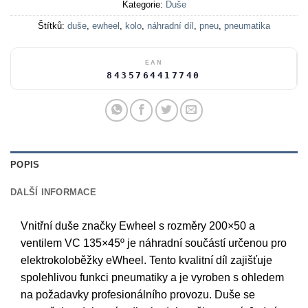
Kategorie:
Duše
Štítků:
duše
,
ewheel
,
kolo
,
náhradní díl
,
pneu
,
pneumatika
EAN
8435764417740
POPIS
DALŠÍ INFORMACE
Vnitřní duše značky Ewheel s rozměry 200×50 a
ventilem VC 135×45º je náhradní součástí určenou pro
elektrokoloběžky eWheel. Tento kvalitní díl zajišťuje
spolehlivou funkci pneumatiky a je vyroben s ohledem
na požadavky profesionálního provozu. Duše se