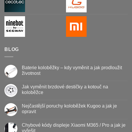
BLOG
Baterie koloběžky – kdy vyměnit a jak prodloužit
životnost
Žádné
komentáře
Jak vyměnit brzdové destičky a kotouč na
u
textu
koloběžce
s
názvem
Žádné
Baterie
komentáře
Nejčastější poruchy koloběžek Kugoo a jak je
koloběžky
u
–
textu
opravit
kdy
s
vyměnit
názvem
Žádné
a
Jak
komentáře
Chybové kódy displeje Xiaomi M365 / Pro a jak je
jak
vyměnit
u
prodloužit
brzdové
textu
vyřešit