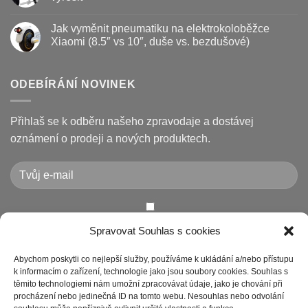
životnost
destičky
s
a
názvem
Žádné
kotouč
Nejčastější
komentáře
Jak vyměnit pneumatiku na elektrokoloběžce
na
poruchy
u
koloběžce
koloběžek
textu
Xiaomi (8.5″ vs 10″, duše vs. bezdušové)
Kugoo
s
a
názvem
Žádné
jak
Chybové
komentáře
je
kódy
u
opravit
displeje
textu
ODEBÍRÁNÍ NOVINEK
Xiaomi
s
M365
názvem
/
Jak
Pro
vyměnit
Přihlaš se k odběru našeho zpravodaje a dostávej
a
pneumatiku
jak
na
oznámení o prodeji a nových produktech.
je
elektrokoloběžce
vyřešit
Xiaomi
(8.5″
vs
10″,
duše
vs.
bezdušové)
Chcete-li odeslat tento formulář, musíte přijmout naše
Spravovat Souhlas s cookies
Prohlášení o ochraně osobních údajů
Abychom poskytli co nejlepší služby, používáme k ukládání a/nebo přístupu
k informacím o zařízení, technologie jako jsou soubory cookies. Souhlas s
těmito technologiemi nám umožní zpracovávat údaje, jako je chování při
procházení nebo jedinečná ID na tomto webu. Nesouhlas nebo odvolání