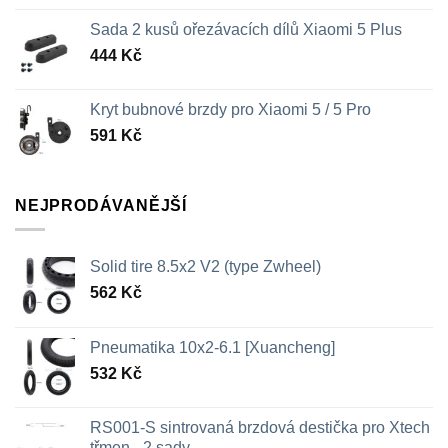
Sada 2 kusů ořezávacích dílů Xiaomi 5 Plus
444
Kč
Kryt bubnové brzdy pro Xiaomi 5 / 5 Pro
591
Kč
NEJPRODÁVANĚJŠÍ
Solid tire 8.5x2 V2 (type Zwheel)
562
Kč
Pneumatika 10x2-6.1 [Xuancheng]
532
Kč
RS001-S sintrovaná brzdová destička pro Xtech
třmen - 2 sady