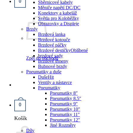
0
Sběrnicové kabely
Měniče napětí DC/DC
Konektory a kabeláž
Světla pro Koloběžky
Obrazovky a Displeje
Brzdy
Brzdová lanka
Brzdové kotouče
Brzdové páčky
Brzdové destičky
brzdové sady
Zpět do obchodu
Brzdové třmeny
Bubnové brzdy
Pneumatiky a duše
Duše
Ventily a nástavce
Pneumatiky
Pneumatiky 8″
Pneumatiky 8.5″
Pneumatiky 9″
0
Pneumatiky 10″
Pneumatiky 11″
Košík
Pneumatiky 12″
Jiné Rozměry
Díly