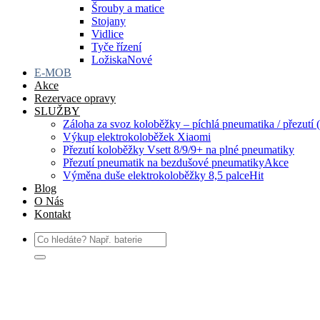
Šrouby a matice
Stojany
Vidlice
Tyče řízení
Ložiska
E-MOB
Akce
Rezervace opravy
SLUŽBY
Záloha za svoz koloběžky – píchlá pneumatika / přezutí (
Výkup elektrokoloběžek Xiaomi
Přezutí koloběžky Vsett 8/9/9+ na plné pneumatiky
Přezutí pneumatik na bezdušové pneumatiky
Výměna duše elektrokoloběžky 8,5 palce
Blog
O Nás
Kontakt
Hledat: