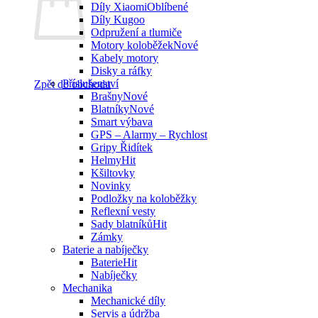
Díly Xiaomi
Díly Kugoo
Odpružení a tlumiče
Motory koloběžek
Kabely motory
Disky a ráfky
Příslušenství
Zpět do obchodu
Brašny
Blatníky
Smart výbava
GPS – Alarmy – Rychlost
Gripy Řidítek
Helmy
Kšiltovky
Novinky
Podložky na koloběžky
Reflexní vesty
Sady blatníků
Zámky
Baterie a nabíječky
Baterie
Nabíječky
Mechanika
Mechanické díly
Servis a údržba