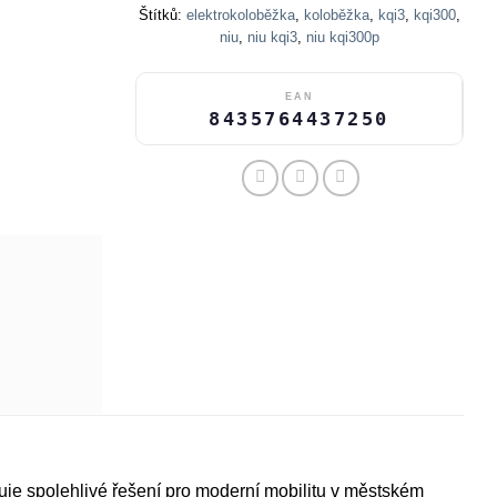
Štítků:
elektrokoloběžka
,
koloběžka
,
kqi3
,
kqi300
,
niu
,
niu kqi3
,
niu kqi300p
EAN
8435764437250
e spolehlivé řešení pro moderní mobilitu v městském