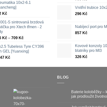
eumatika 10x2-6.1
uancheng]
Vnitřní trubice 10
2
Kč
296
Kč
001-S sintrovaná brzdová
Nabíjecí port pro
tička pro Xtech třmen - 2
dy
857
Kč
Rozpětí
6
Kč
–
709
Kč
cen:
Kovové konzoly 10
x2.5 Tubeless Tyre CY396
326 Kč
blatníky pro MI3
th GEL [Yuanxing]
až
326
Kč
447
Kč
709 Kč
BLOG
Baterie koloběžky – 
jak prodloužit životno
Žádné
komentáře