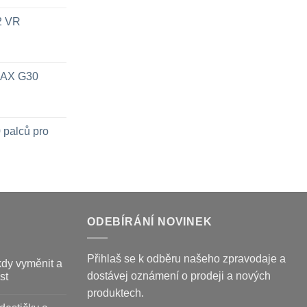
x2 VR
 MAX G30
 palců pro
ODEBÍRÁNÍ NOVINEK
Přihlaš se k odběru našeho zpravodaje a
kdy vyměnit a
dostávej oznámení o prodeji a nových
st
produktech.