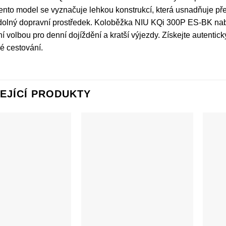
Tento model se vyznačuje lehkou konstrukcí, která usnadňuje pře
odolný dopravní prostředek. Koloběžka NIU KQi 300P ES-BK nabí
ní volbou pro denní dojíždění a kratší výjezdy. Získejte autent
é cestování.
EJÍCÍ PRODUKTY