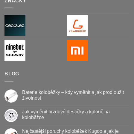
ZNAČKY
BLOG
Baterie koloběžky – kdy vyměnit a jak prodloužit
životnost
Žádné
komentáře
Jak vyměnit brzdové destičky a kotouč na
u
textu
koloběžce
s
názvem
Žádné
Baterie
komentáře
Nejčastější poruchy koloběžek Kugoo a jak je
koloběžky
u