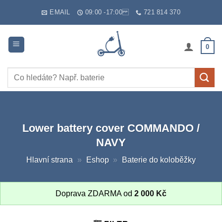
Skip
EMAIL
09:00 -17:00
721 814 370
to
content
0
Hledat:
Lower battery cover COMMANDO /
NAVY
Hlavní strana
»
Eshop
»
Baterie do koloběžky
Doprava ZDARMA od
2 000
Kč