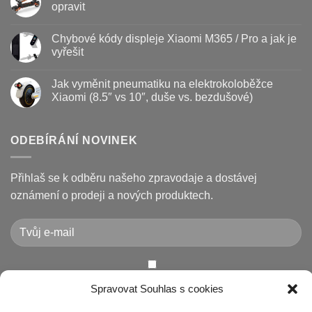
–
textu
opravit
kdy
s
vyměnit
názvem
Žádné
a
Jak
komentáře
Chybové kódy displeje Xiaomi M365 / Pro a jak je
jak
vyměnit
u
prodloužit
brzdové
textu
vyřešit
životnost
destičky
s
a
názvem
Žádné
kotouč
Nejčastější
komentáře
Jak vyměnit pneumatiku na elektrokoloběžce
na
poruchy
u
koloběžce
koloběžek
textu
Xiaomi (8.5″ vs 10″, duše vs. bezdušové)
Kugoo
s
a
názvem
Žádné
jak
Chybové
komentáře
je
kódy
u
opravit
displeje
textu
ODEBÍRÁNÍ NOVINEK
Xiaomi
s
M365
názvem
/
Jak
Pro
vyměnit
Přihlaš se k odběru našeho zpravodaje a dostávej
a
pneumatiku
jak
na
oznámení o prodeji a nových produktech.
je
elektrokoloběžce
vyřešit
Xiaomi
(8.5″
vs
10″,
duše
vs.
bezdušové)
Chcete-li odeslat tento formulář, musíte přijmout naše
Spravovat Souhlas s cookies
Prohlášení o ochraně osobních údajů