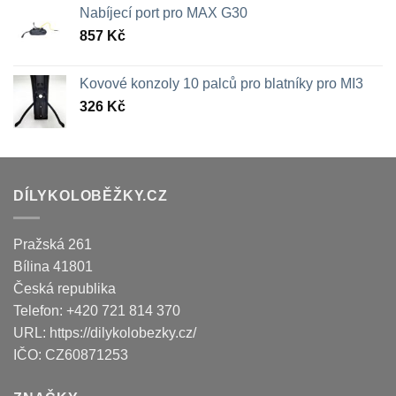
Nabíjecí port pro MAX G30
857
Kč
Kovové konzoly 10 palců pro blatníky pro MI3
326
Kč
DÍLYKOLOBĚŽKY.CZ
Pražská 261
Bílina
41801
Česká republika
Telefon:
+420 721 814 370
URL:
https://dilykolobezky.cz/
IČO:
CZ60871253