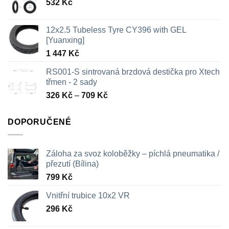
532
Kč
12x2.5 Tubeless Tyre CY396 with GEL
[Yuanxing]
1 447
Kč
RS001-S sintrovaná brzdová destička pro Xtech
třmen - 2 sady
Rozpětí
326
Kč
–
709
Kč
cen:
326 Kč
DOPORUČENÉ
až
709 Kč
Záloha za svoz koloběžky – píchlá pneumatika /
přezutí (Bílina)
799
Kč
Vnitřní trubice 10x2 VR
296
Kč