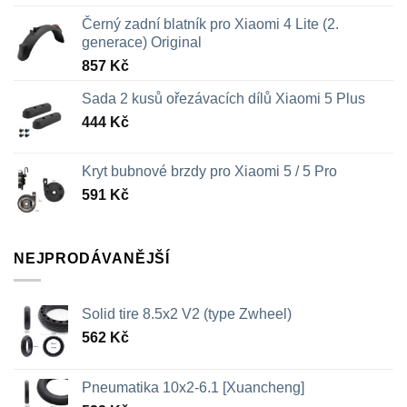
Černý zadní blatník pro Xiaomi 4 Lite (2.
generace) Original
857
Kč
Sada 2 kusů ořezávacích dílů Xiaomi 5 Plus
444
Kč
Kryt bubnové brzdy pro Xiaomi 5 / 5 Pro
591
Kč
NEJPRODÁVANĚJŠÍ
Solid tire 8.5x2 V2 (type Zwheel)
562
Kč
Pneumatika 10x2-6.1 [Xuancheng]