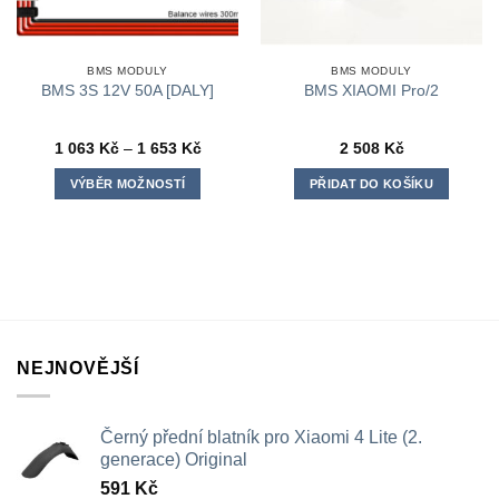
BMS MODULY
BMS MODULY
BMS 3S 12V 50A [DALY]
BMS XIAOMI Pro/2
Rozpětí
1 063
Kč
–
1 653
Kč
2 508
Kč
cen:
1
VÝBĚR MOŽNOSTÍ
PŘIDAT DO KOŠÍKU
063 Kč
až
Tento
1
produkt
653 Kč
má
více
variant.
Možnosti
lze
NEJNOVĚJŠÍ
vybrat
na
stránce
Černý přední blatník pro Xiaomi 4 Lite (2.
produktu
generace) Original
591
Kč