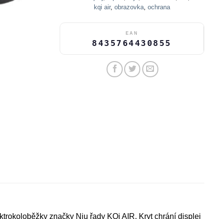
kqi air
,
obrazovka
,
ochrana
EAN
8435764430855
ektrokoloběžky značky Niu řady KQi AIR. Kryt chrání displej