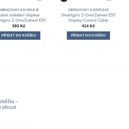
OBRAZOVKY A DISPLEJE
OBRAZOVKY A DISPLEJE
abel ovládání displeje
Smartgyro Z-One/Zwheel E9T
tgyro Z-One/Zwheel E9T
Display-Control Cable
393
Kč
414
Kč
PŘIDAT DO KOŠÍKU
PŘIDAT DO KOŠÍKU
loběžky –
 přezutí