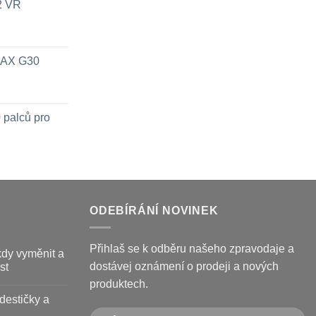
x2 VR
 MAX G30
 palců pro
ODEBÍRÁNÍ NOVINEK
Přihlaš se k odběru našeho zpravodaje a
kdy vyměnit a
dostávej oznámení o prodeji a nových
st
produktech.
destičky a