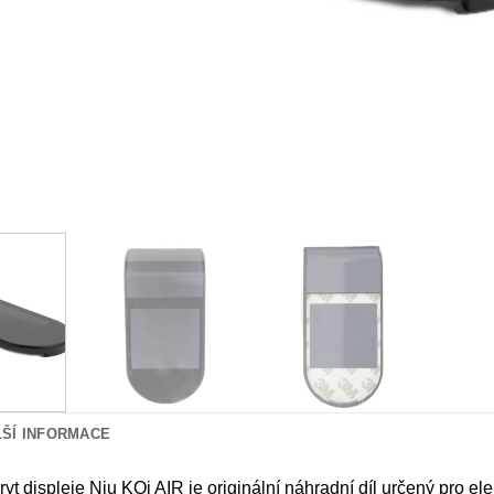
LŠÍ INFORMACE
yt displeje Niu KQi AIR je originální náhradní díl určený pro el