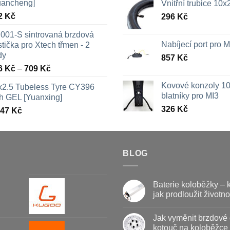
uancheng]
Vnitřní trubice 10
2
Kč
296
Kč
001-S sintrovaná brzdová
Nabíjecí port pro
tička pro Xtech třmen - 2
dy
857
Kč
Rozpětí
6
Kč
–
709
Kč
cen:
Kovové konzoly 10
x2.5 Tubeless Tyre CY396
326 Kč
blatníky pro MI3
th GEL [Yuanxing]
až
326
Kč
447
Kč
709 Kč
BLOG
Baterie koloběžky – 
jak prodloužit životno
Žádné
komentáře
Jak vyměnit brzdové 
u
textu
kotouč na koloběžce