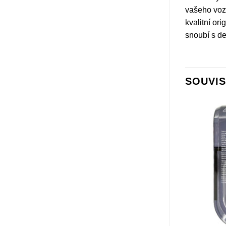
vašeho vozí
kvalitní or
snoubí s de
SOUVIS