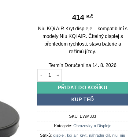
414
Kč
Niu KQi AIR Kryt displeje – kompatibilní s
modely Niu KQi AIR. Čitelný displej s
přehledem rychlosti, stavu baterie a
režimů jízdy.
Termín Doručení na 14. 8. 2026
Niu KQi AIR Display Cover množství
PŘIDAT DO KOŠÍKU
KUP TEĎ
SKU:
EWM303
Kategorie:
Obrazovky a Displeje
Štítků:
displej
,
kqi air
,
kryt
,
náhradní díl
,
niu
,
niu