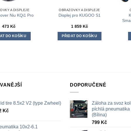
OVKY A DISPLEJE
OBRAZOVKY A DISPLEJE
K
cover Niu KQi1 Pro
Displej pro KUGOO S1
Smar
473
Kč
1 859
Kč
AT DO KOŠÍKU
PŘIDAT DO KOŠÍKU
VANĚJŠÍ
DOPORUČENÉ
id tire 8.5x2 V2 (type Zwheel)
Záloha za svoz ko
píchlá pneumatika /
2
Kč
(Bílina)
799
Kč
eumatika 10x2-6.1