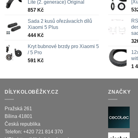
[X
Lite (2. generace) Original
53
857
Kč
RS
Sada 2 kusů ořezávacích dílů
des
Xiaomi 5 Plus
sa
444
Kč
32
Kryt bubnové brzdy pro Xiaomi 5
12
/ 5 Pro
wi
591
Kč
1 
DÍLYKOLOBĚŽKY.CZ
ZNAČKY
Pražská 261
Bílina
41801
Česká republika
Telefon:
+420 721 814 370