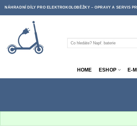
Skip
NÁHRADNÍ DÍLY PRO ELEKTROKOLOBĚŽKY – OPRAVY A SERVIS PR
to
content
Hledat:
HOME
ESHOP
E-