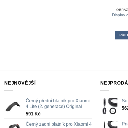
OBRAZ
Display 
PŘID
NEJNOVĚJŠÍ
NEJPRODÁ
Černý přední blatník pro Xiaomi
Sol
4 Lite (2. generace) Original
56
591
Kč
Pn
Černý zadní blatník pro Xiaomi 4