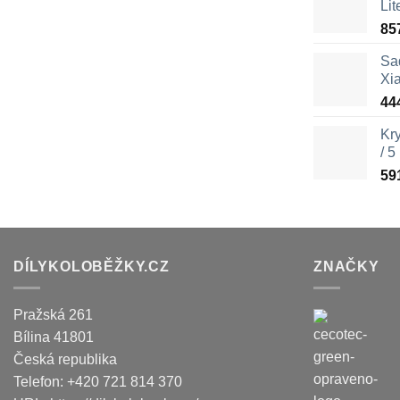
Lit
85
Sa
Xi
44
Kr
/ 5
59
DÍLYKOLOBĚŽKY.CZ
ZNAČKY
Pražská 261
Bílina
41801
Česká republika
Telefon:
+420 721 814 370