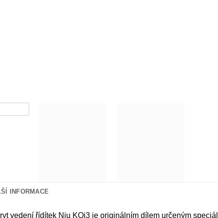
LŠÍ INFORMACE
yt vedení řídítek Niu KQi3 je originálním dílem určeným speciá