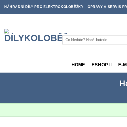
Skip
NÁHRADNÍ DÍLY PRO ELEKTROKOLOBĚŽKY – OPRAVY A SERVIS PR
to
content
Hledat:
HOME
ESHOP
E-
H