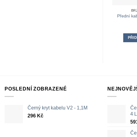
BR
Přední ka
PŘID
POSLEDNÍ ZOBRAZENÉ
NEJNOVĚJ
Černý kryt kabelu V2 - 1,1M
Čer
4 L
296
Kč
59
Čer