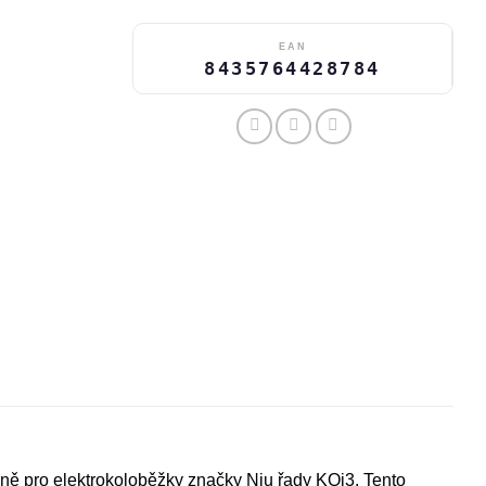
EAN
8435764428784
lně pro elektrokoloběžky značky Niu řady KQi3. Tento