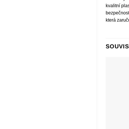
kvalitní pl
bezpečnost 
která zaruču
SOUVIS