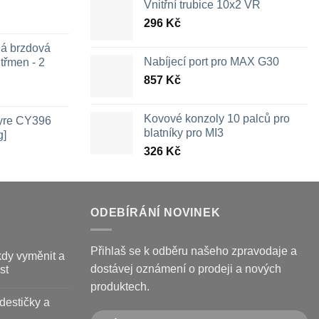
Vnitřní trubice 10x2 VR
296
Kč
ná brzdová
Nabíjecí port pro MAX G30
třmen - 2
857
Kč
ozpětí
en:
Kovové konzoly 10 palců pro
Tyre CY396
26 Kč
blatníky pro MI3
g]
ž
326
Kč
09 Kč
ODEBÍRÁNÍ NOVINEK
Přihlaš se k odběru našeho zpravodaje a
kdy vyměnit a
dostávej oznámení o prodeji a nových
st
produktech.
destičky a