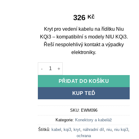
326
Kč
Kryt pro vedení kabelu na řídítku Niu
KQi3 – kompatibilní s modely NIU KQi3.
Řeší nespolehlivý kontakt a výpadky
elektroniky.
Handlebar Cable Pass Cover Niu KQi3 množství
PŘIDAT DO KOŠÍKU
KUP TEĎ
SKU:
EWM096
Kategorie:
Konektory a kabeláž
Štítků:
kabel
,
kqi3
,
kryt
,
náhradní díl
,
niu
,
niu kqi3
,
ochrana