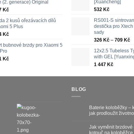
[Xuancheng]
e (2. generace) Original
532
Kč
7
Kč
RS001-S sintrova
da 2 kusů ořezávacích dílů
destička pro Xtech 
aomi 5 Plus
sady
4
Kč
R
326
Kč
–
709
Kč
yt bubnové brzdy pro Xiaomi 5
c
12x2.5 Tubeless 
 Pro
3
with GEL [Yuanxin
a
1
Kč
1 447
Kč
7
BLOG
Baterie koloběžky – 
jak prodloužit životno
Žádné
komentáře
Jak vyměnit brzdové 
u
textu
kotouč na koloběžce