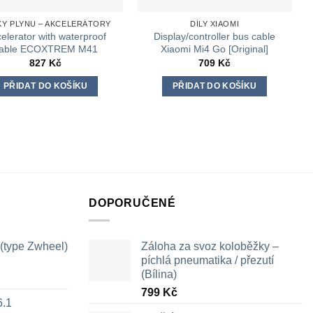
KY PLYNU – AKCELERÁTORY
DÍLY XIAOMI
elerator with waterproof
Display/controller bus cable
able ECOXTREM M41
Xiaomi Mi4 Go [Original]
827
Kč
709
Kč
PŘIDAT DO KOŠÍKU
PŘIDAT DO KOŠÍKU
DOPORUČENÉ
 (type Zwheel)
Záloha za svoz koloběžky –
píchlá pneumatika / přezutí
(Bílina)
799
Kč
6.1