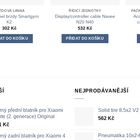
ZDOVÁ LANKA
ŘÍDICÍ JEDNOTKY
PÁČ
bel brzdy Smartgyro
Display/controller cable Navee
Acc
K2
N20 N40
c
302
Kč
532
Kč
AT DO KOŠÍKU
PŘIDAT DO KOŠÍKU
ŠÍ
NEJPRODÁVANĚJŠÍ
ný přední blatník pro Xiaomi
Solid tire 8.5x2 V2
ite (2. generace) Original
562
Kč
1
Kč
Pneumatika 10x2-
ný zadní blatník pro Xiaomi 4