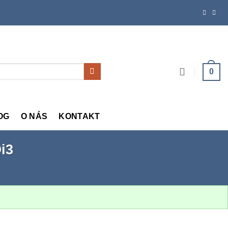
0
OG
O NÁS
KONTAKT
i3