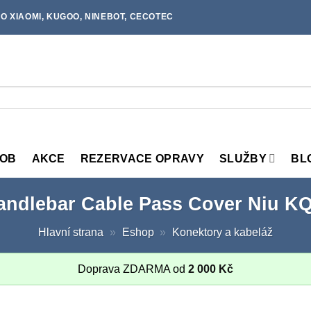
O XIAOMI, KUGOO, NINEBOT, CECOTEC
MOB
AKCE
REZERVACE OPRAVY
SLUŽBY
BL
andlebar Cable Pass Cover Niu KQ
Hlavní strana
»
Eshop
»
Konektory a kabeláž
Doprava ZDARMA od
2 000
Kč