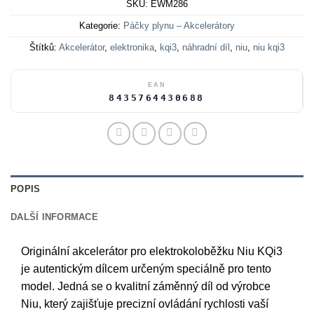
SKU:
EWM286
Kategorie:
Páčky plynu – Akcelerátory
Štítků:
Akcelerátor
,
elektronika
,
kqi3
,
náhradní díl
,
niu
,
niu kqi3
EAN
8435764430688
POPIS
DALŠÍ INFORMACE
Originální akcelerátor pro elektrokoloběžku Niu KQi3
je autentickým dílcem určeným speciálně pro tento
model. Jedná se o kvalitní záměnný díl od výrobce
Niu, který zajišťuje precizní ovládání rychlosti vaší