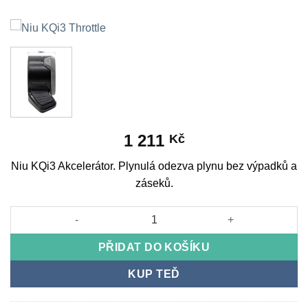
1 211
Kč
Niu KQi3 Akcelerátor. Plynulá odezva plynu bez výpadků a
záseků.
Niu KQi3 Throttle množství
PŘIDAT DO KOŠÍKU
KUP TEĎ