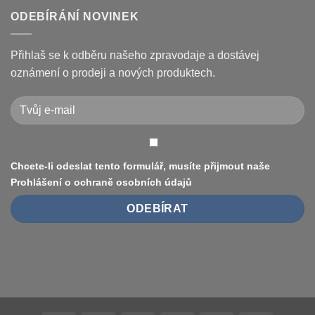
je
kódy
u
opravit
displeje
textu
ODEBÍRÁNÍ NOVINEK
Xiaomi
s
M365
názvem
/
Jak
Pro
vyměnit
Přihlaš se k odběru našeho zpravodaje a dostávej
a
pneumatiku
jak
na
oznámení o prodeji a nových produktech.
je
elektrokoloběžce
vyřešit
Xiaomi
(8.5″
vs
10″,
duše
vs.
bezdušové)
Chcete-li odeslat tento formulář, musíte přijmout naše
Prohlášení o ochraně osobních údajů