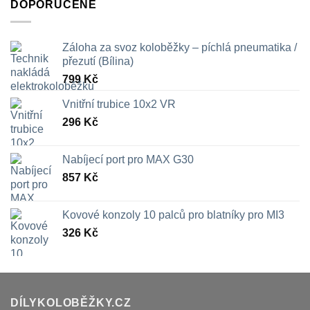
DOPORUČENÉ
až
709 Kč
Záloha za svoz koloběžky – píchlá pneumatika /
přezutí (Bílina)
799
Kč
Vnitřní trubice 10x2 VR
296
Kč
Nabíjecí port pro MAX G30
857
Kč
Kovové konzoly 10 palců pro blatníky pro MI3
326
Kč
DÍLYKOLOBĚŽKY.CZ