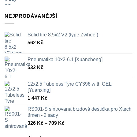
NEJPRODÁVANĚJŠÍ
Solid tire 8.5x2 V2 (type Zwheel)
562
Kč
Pneumatika 10x2-6.1 [Xuancheng]
532
Kč
12x2.5 Tubeless Tyre CY396 with GEL
[Yuanxing]
1 447
Kč
RS001-S sintrovaná brzdová destička pro Xtech
třmen - 2 sady
Rozpětí
326
Kč
–
709
Kč
cen:
326 Kč