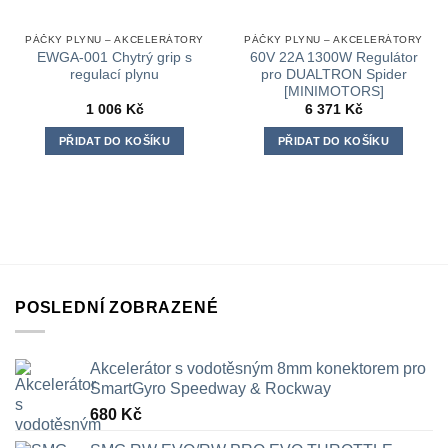
PÁČKY PLYNU – AKCELERÁTORY
PÁČKY PLYNU – AKCELERÁTORY
EWGA-001 Chytrý grip s
60V 22A 1300W Regulátor
regulací plynu
pro DUALTRON Spider
[MINIMOTORS]
1 006
Kč
6 371
Kč
PŘIDAT DO KOŠÍKU
PŘIDAT DO KOŠÍKU
POSLEDNÍ ZOBRAZENÉ
Akcelerátor s vodotěsným 8mm konektorem pro
SmartGyro Speedway & Rockway
680
Kč