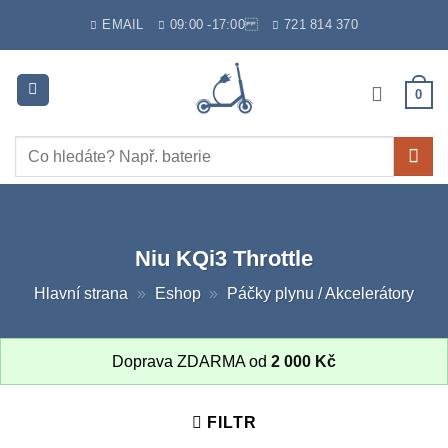
Skip
EMAIL
09:00 -17:00
721 814 370
to
content
0
Hledat:
Niu KQi3 Throttle
Hlavní strana
»
Eshop
»
Páčky plynu / Akcelerátory
Doprava ZDARMA od
2 000
Kč
FILTR