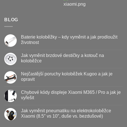
BLOG
Baterie koloběžky – kdy vyměnit a jak prodloužit
životnost
Žádné
komentáře
Jak vyměnit brzdové destičky a kotouč na
u
textu
koloběžce
s
názvem
Žádné
Baterie
komentáře
Nejčastější poruchy koloběžek Kugoo a jak je
koloběžky
u
–
textu
opravit
kdy
s
vyměnit
názvem
Žádné
a
Jak
komentáře
Chybové kódy displeje Xiaomi M365 / Pro a jak je
jak
vyměnit
u
prodloužit
brzdové
textu
vyřešit
životnost
destičky
s
a
názvem
Žádné
kotouč
Nejčastější
komentáře
Jak vyměnit pneumatiku na elektrokoloběžce
na
poruchy
u
koloběžce
koloběžek
textu
Xiaomi (8.5″ vs 10″, duše vs. bezdušové)
Kugoo
s
a
názvem
Žádné
jak
Chybové
komentáře