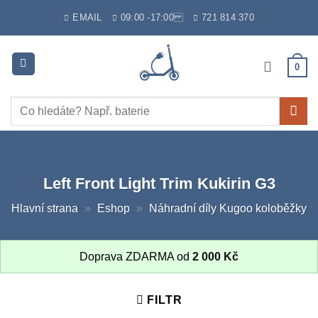
Skip
EMAIL
09:00 -17:00
721 814 370
to
content
0
Hledat:
Left Front Light Trim Kukirin G3
Hlavní strana
»
Eshop
»
Náhradní díly Kugoo koloběžky
Doprava ZDARMA od
2 000
Kč
FILTR