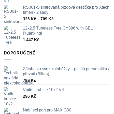
RS001-S sintrovaná brzdová destička pro Xtech
třmen - 2 sady
Rozpětí
326
Kč
–
709
Kč
cen:
12x2.5 Tubeless Tyre CY396 with GEL
326 Kč
[Yuanxing]
až
1 447
Kč
709 Kč
DOPORUČENÉ
Záloha za svoz koloběžky – píchlá pneumatika /
přezutí (Bílina)
799
Kč
Vnitřní trubice 10x2 VR
296
Kč
Nabíjecí port pro MAX G30