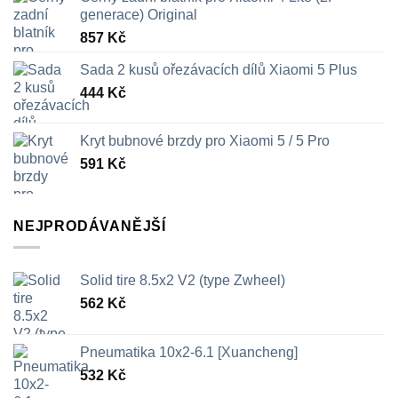
generace) Original
857
Kč
Sada 2 kusů ořezávacích dílů Xiaomi 5 Plus
444
Kč
Kryt bubnové brzdy pro Xiaomi 5 / 5 Pro
591
Kč
NEJPRODÁVANĚJŠÍ
Solid tire 8.5x2 V2 (type Zwheel)
562
Kč
Pneumatika 10x2-6.1 [Xuancheng]
532
Kč