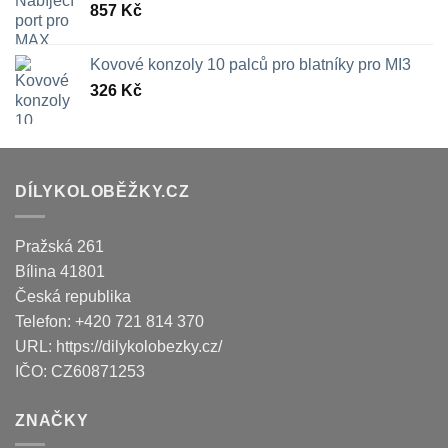
857
Kč
Kovové konzoly 10 palců pro blatníky pro MI3
326
Kč
DÍLYKOLOBĚŽKY.CZ
Pražská 261
Bílina
41801
Česká republika
Telefon:
+420 721 814 370
URL:
https://dilykolobezky.cz/
IČO:
CZ60871253
ZNAČKY