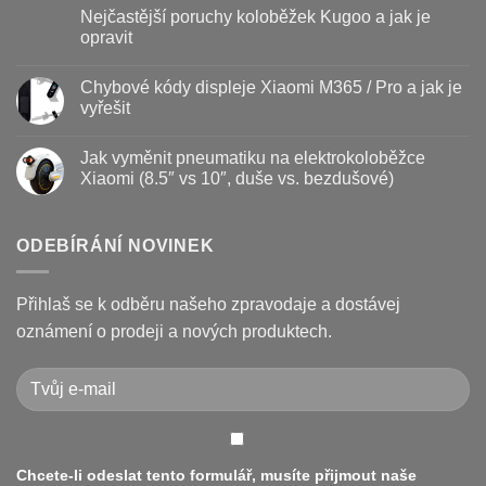
Baterie
komentáře
Nejčastější poruchy koloběžek Kugoo a jak je
koloběžky
u
–
textu
opravit
kdy
s
vyměnit
názvem
Žádné
a
Jak
komentáře
Chybové kódy displeje Xiaomi M365 / Pro a jak je
jak
vyměnit
u
prodloužit
brzdové
textu
vyřešit
životnost
destičky
s
a
názvem
Žádné
kotouč
Nejčastější
komentáře
Jak vyměnit pneumatiku na elektrokoloběžce
na
poruchy
u
koloběžce
koloběžek
textu
Xiaomi (8.5″ vs 10″, duše vs. bezdušové)
Kugoo
s
a
názvem
Žádné
jak
Chybové
komentáře
je
kódy
u
opravit
displeje
textu
ODEBÍRÁNÍ NOVINEK
Xiaomi
s
M365
názvem
/
Jak
Pro
vyměnit
Přihlaš se k odběru našeho zpravodaje a dostávej
a
pneumatiku
jak
na
oznámení o prodeji a nových produktech.
je
elektrokoloběžce
vyřešit
Xiaomi
(8.5″
vs
10″,
duše
vs.
bezdušové)
Chcete-li odeslat tento formulář, musíte přijmout naše