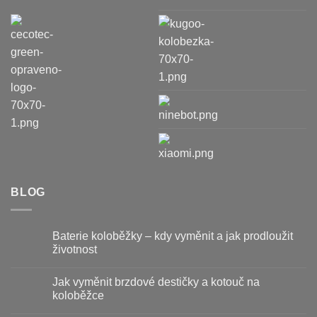
BLOG
Baterie koloběžky – kdy vyměnit a jak prodloužit
životnost
Žádné
komentáře
Jak vyměnit brzdové destičky a kotouč na
u
textu
koloběžce
s
názvem
Žádné