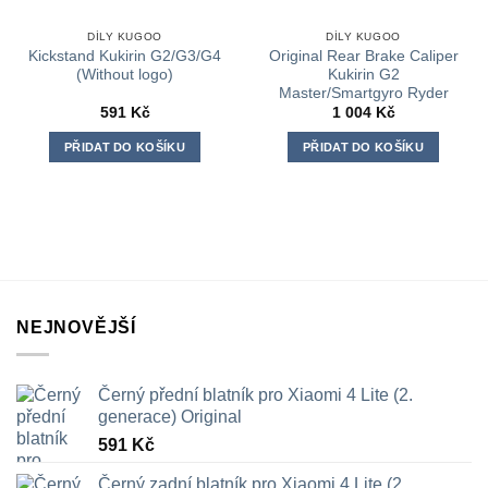
DÍLY KUGOO
DÍLY KUGOO
Kickstand Kukirin G2/G3/G4
Original Rear Brake Caliper
(Without logo)
Kukirin G2
Master/Smartgyro Ryder
591
Kč
1 004
Kč
PŘIDAT DO KOŠÍKU
PŘIDAT DO KOŠÍKU
NEJNOVĚJŠÍ
Černý přední blatník pro Xiaomi 4 Lite (2.
generace) Original
591
Kč
Černý zadní blatník pro Xiaomi 4 Lite (2.