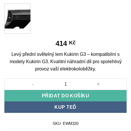
414
Kč
Levý přední světelný lem Kukirin G3 – kompatibilní s
modely Kukirin G3. Kvalitní náhradní díl pro spolehlivý
provoz vaší elektrokoloběžky.
Left Front Light Trim Kukirin G3 množství
PŘIDAT DO KOŠÍKU
KUP TEĎ
SKU:
EWM320