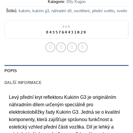
Kategorie:
Díly Kugoo
Štítků:
kukirin
,
kukirin g3
,
náhradní díl
,
osvětlení
,
přední světlo
,
svetlo
EAN
8435764431029
POPIS
DALŠÍ INFORMACE
Levý přední kryt reflektoru Kukirin G3 je originálním
náhradním dílem určeným speciálně pro
elektrokoloběžky řady Kukirin G3. Jedná se o kvalitní
komponenty, která zajišťuje správnou funkčnost a
estetický vzhled přední části vozítka. Díl je lehký a