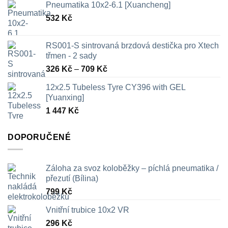
Pneumatika 10x2-6.1 [Xuancheng]
532
Kč
RS001-S sintrovaná brzdová destička pro Xtech
třmen - 2 sady
Rozpětí
326
Kč
–
709
Kč
cen:
12x2.5 Tubeless Tyre CY396 with GEL
326 Kč
[Yuanxing]
až
1 447
Kč
709 Kč
DOPORUČENÉ
Záloha za svoz koloběžky – píchlá pneumatika /
přezutí (Bílina)
799
Kč
Vnitřní trubice 10x2 VR
296
Kč