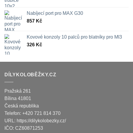
Nabíjecí port pro MAX G30
857
Kč
Kovové konzoly 10 palců pro blatníky pro MI3
326
Kč
DÍLYKOLOBĚŽKY.CZ
Pražská 261
Bílina
41801
Česká republika
Telefon:
+420 721 814 370
URL:
https://dilykolobezky.cz/
IČO:
CZ60871253