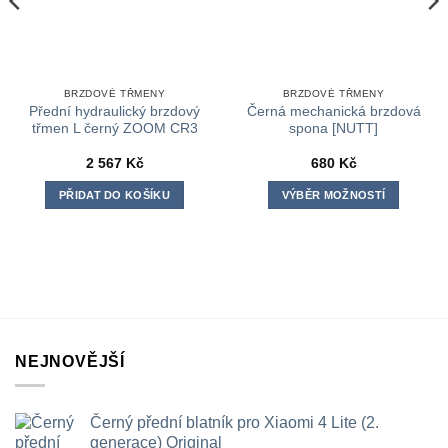
BRZDOVÉ TŘMENY
BRZDOVÉ TŘMENY
Přední hydraulický brzdový
Černá mechanická brzdová
třmen L černý ZOOM CR3
spona [NUTT]
2 567
Kč
680
Kč
PŘIDAT DO KOŠÍKU
VÝBĚR MOŽNOSTÍ
Tento
produkt
má
více
variant.
Možnosti
lze
NEJNOVĚJŠÍ
vybrat
na
stránce
Černý přední blatník pro Xiaomi 4 Lite (2.
produktu
generace) Original