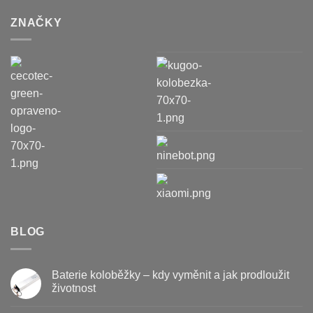
ZNAČKY
BLOG
Baterie koloběžky – kdy vyměnit a jak prodloužit
životnost
Žádné
komentáře