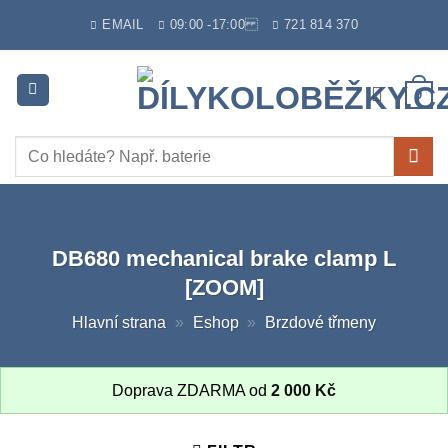
Skip
EMAIL
09:00 -17:00
721 814 370
to
content
0
Hledat:
DB680 mechanical brake clamp L
[ZOOM]
Hlavní strana
»
Eshop
»
Brzdové třmeny
Doprava ZDARMA od
2 000
Kč