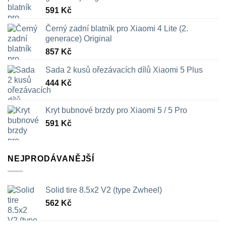
591
Kč
Černý zadní blatník pro Xiaomi 4 Lite (2.
generace) Original
857
Kč
Sada 2 kusů ořezávacích dílů Xiaomi 5 Plus
444
Kč
Kryt bubnové brzdy pro Xiaomi 5 / 5 Pro
591
Kč
NEJPRODÁVANĚJŠÍ
Solid tire 8.5x2 V2 (type Zwheel)
562
Kč