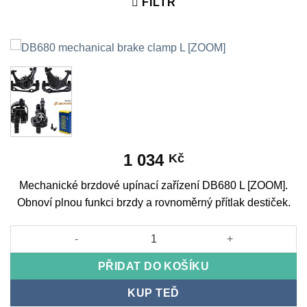
FILTR
1 034
Kč
Mechanické brzdové upínací zařízení DB680 L [ZOOM].
Obnoví plnou funkci brzdy a rovnoměrný přítlak destiček.
DB680 mechanical brake clamp L [ZOOM] množství
PŘIDAT DO KOŠÍKU
KUP TEĎ