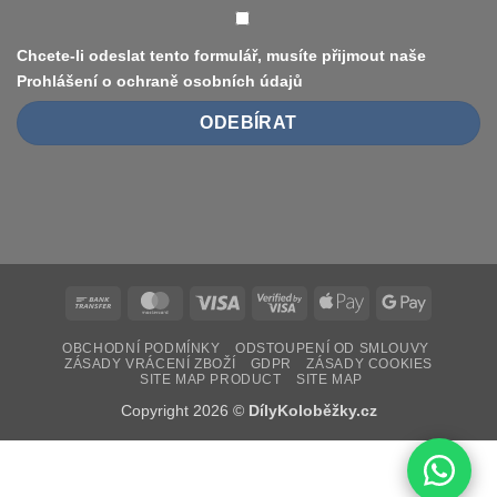
vs.
bezdušové)
Chcete-li odeslat tento formulář, musíte přijmout naše
Prohlášení o ochraně osobních údajů
Bank
MasterCard
Visa
Visa
Apple
Google
Transfer
2
Pay
Pay
OBCHODNÍ PODMÍNKY
ODSTOUPENÍ OD SMLOUVY
ZÁSADY VRÁCENÍ ZBOŽÍ
GDPR
ZÁSADY COOKIES
SITE MAP PRODUCT
SITE MAP
Copyright 2026 ©
DílyKoloběžky.cz