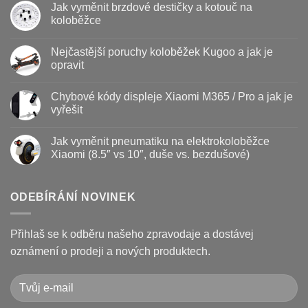
Jak vyměnit brzdové destičky a kotouč na
u
textu
koloběžce
s
názvem
Žádné
Baterie
komentáře
Nejčastější poruchy koloběžek Kugoo a jak je
koloběžky
u
–
textu
opravit
kdy
s
vyměnit
názvem
Žádné
a
Jak
komentáře
Chybové kódy displeje Xiaomi M365 / Pro a jak je
jak
vyměnit
u
prodloužit
brzdové
textu
vyřešit
životnost
destičky
s
a
názvem
Žádné
kotouč
Nejčastější
komentáře
Jak vyměnit pneumatiku na elektrokoloběžce
na
poruchy
u
koloběžce
koloběžek
textu
Xiaomi (8.5″ vs 10″, duše vs. bezdušové)
Kugoo
s
a
názvem
Žádné
jak
Chybové
komentáře
je
kódy
u
opravit
displeje
textu
ODEBÍRÁNÍ NOVINEK
Xiaomi
s
M365
názvem
/
Jak
Pro
vyměnit
Přihlaš se k odběru našeho zpravodaje a dostávej
a
pneumatiku
jak
na
oznámení o prodeji a nových produktech.
je
elektrokoloběžce
vyřešit
Xiaomi
(8.5″
vs
10″,
duše