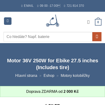
Skip
EMAIL
09:00 -17:00
721 814 370
to
content
0
Hledat:
Motor 36V 250W for Ebike 27.5 inches
(Includes tire)
Hlavní strana
»
Eshop
»
Motory koloběžky
Doprava ZDARMA od
2 000
Kč