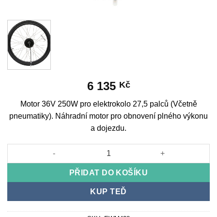
6 135
Kč
Motor 36V 250W pro elektrokolo 27,5 palců (Včetně
pneumatiky). Náhradní motor pro obnovení plného výkonu
a dojezdu.
Motor 36V 250W for Ebike 27.5 inches (Includes tire) množství
PŘIDAT DO KOŠÍKU
KUP TEĎ