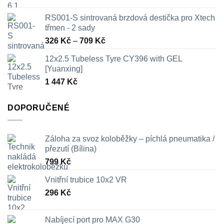
RS001-S sintrovaná brzdová destička pro Xtech
třmen - 2 sady
Rozpětí
326
Kč
–
709
Kč
cen:
12x2.5 Tubeless Tyre CY396 with GEL
326 Kč
[Yuanxing]
až
1 447
Kč
709 Kč
DOPORUČENÉ
Záloha za svoz koloběžky – píchlá pneumatika /
přezutí (Bílina)
799
Kč
Vnitřní trubice 10x2 VR
296
Kč
Nabíjecí port pro MAX G30