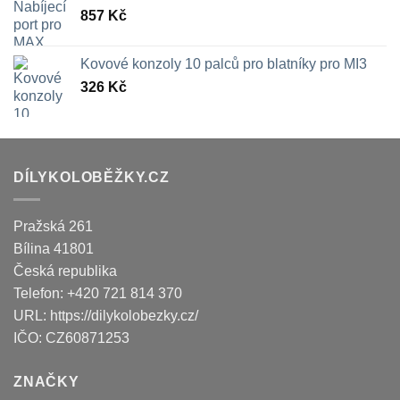
857
Kč
Kovové konzoly 10 palců pro blatníky pro MI3
326
Kč
DÍLYKOLOBĚŽKY.CZ
Pražská 261
Bílina
41801
Česká republika
Telefon:
+420 721 814 370
URL:
https://dilykolobezky.cz/
IČO:
CZ60871253
ZNAČKY