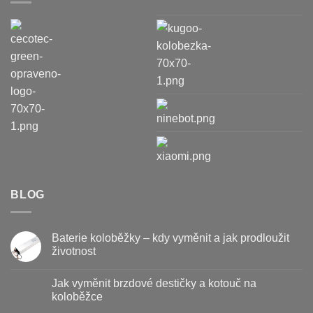
BLOG
Baterie koloběžky – kdy vyměnit a jak prodloužit
životnost
Žádné
komentáře
Jak vyměnit brzdové destičky a kotouč na
u
textu
koloběžce
s
názvem
Žádné