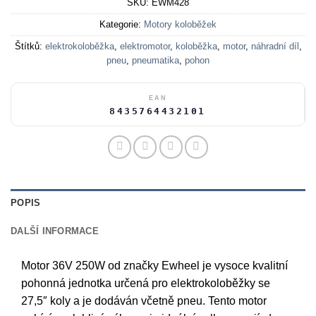
SKU:
EWM428
Kategorie:
Motory koloběžek
Štítků:
elektrokoloběžka
,
elektromotor
,
koloběžka
,
motor
,
náhradní díl
,
pneu
,
pneumatika
,
pohon
EAN
8435764432101
POPIS
DALŠÍ INFORMACE
Motor 36V 250W od značky Ewheel je vysoce kvalitní
pohonná jednotka určená pro elektrokoloběžky se
27,5″ koly a je dodáván včetně pneu. Tento motor