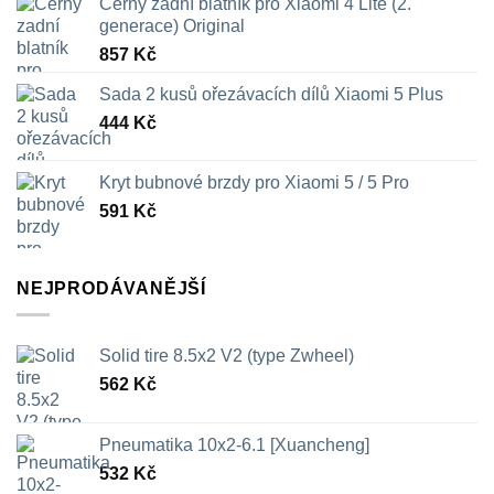
Černý zadní blatník pro Xiaomi 4 Lite (2.
generace) Original
857
Kč
Sada 2 kusů ořezávacích dílů Xiaomi 5 Plus
444
Kč
Kryt bubnové brzdy pro Xiaomi 5 / 5 Pro
591
Kč
NEJPRODÁVANĚJŠÍ
Solid tire 8.5x2 V2 (type Zwheel)
562
Kč
Pneumatika 10x2-6.1 [Xuancheng]
532
Kč