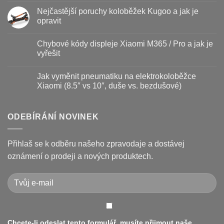
Baterie
komentáře
Nejčastější poruchy koloběžek Kugoo a jak je
koloběžky
u
–
textu
opravit
kdy
s
vyměnit
názvem
Žádné
a
Jak
komentáře
Chybové kódy displeje Xiaomi M365 / Pro a jak je
jak
vyměnit
u
prodloužit
brzdové
textu
vyřešit
životnost
destičky
s
a
názvem
Žádné
kotouč
Nejčastější
komentáře
Jak vyměnit pneumatiku na elektrokoloběžce
na
poruchy
u
koloběžce
koloběžek
textu
Xiaomi (8.5″ vs 10″, duše vs. bezdušové)
Kugoo
s
a
názvem
Žádné
jak
Chybové
komentáře
je
kódy
u
opravit
displeje
textu
ODEBÍRÁNÍ NOVINEK
Xiaomi
s
M365
názvem
/
Jak
Pro
vyměnit
Přihlaš se k odběru našeho zpravodaje a dostávej
a
pneumatiku
jak
na
oznámení o prodeji a nových produktech.
je
elektrokoloběžce
vyřešit
Xiaomi
(8.5″
vs
10″,
duše
vs.
bezdušové)
Chcete-li odeslat tento formulář, musíte přijmout naše