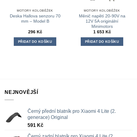
MOTORY KOLOBĚŽEK
MOTORY KOLOBĚŽEK
Deska Hallova senzoru 70
Měnič napětí 20-90V na
mm – Model B
12V 5A originální
Minimotors
296
Kč
1 653
Kč
PŘIDAT DO KOŠÍKU
PŘIDAT DO KOŠÍKU
NEJNOVĚJŠÍ
Černý přední blatník pro Xiaomi 4 Lite (2.
generace) Original
591
Kč
Černý zadní blatník pro Xiaomi 4 Lite (2.