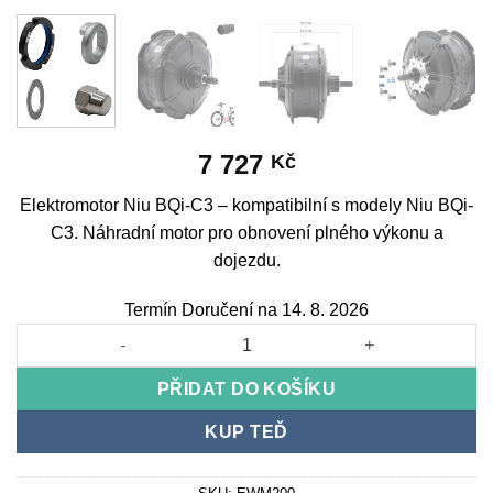
7 727
Kč
Elektromotor Niu BQi-C3 – kompatibilní s modely Niu BQi-
C3. Náhradní motor pro obnovení plného výkonu a
dojezdu.
Termín Doručení na 14. 8. 2026
Motor Niu BQi-C3 množství
PŘIDAT DO KOŠÍKU
KUP TEĎ