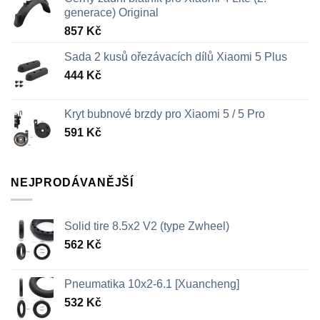
generace) Original
857
Kč
Sada 2 kusů ořezávacích dílů Xiaomi 5 Plus
444
Kč
Kryt bubnové brzdy pro Xiaomi 5 / 5 Pro
591
Kč
NEJPRODÁVANĚJŠÍ
Solid tire 8.5x2 V2 (type Zwheel)
562
Kč
Pneumatika 10x2-6.1 [Xuancheng]
532
Kč