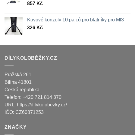
857
Kč
Kovové konzoly 10 palců pro blatníky pro MI3
326
Kč
DÍLYKOLOBĚŽKY.CZ
Pražská 261
Bílina
41801
Česká republika
Telefon:
+420 721 814 370
URL:
https://dilykolobezky.cz/
IČO:
CZ60871253
ZNAČKY