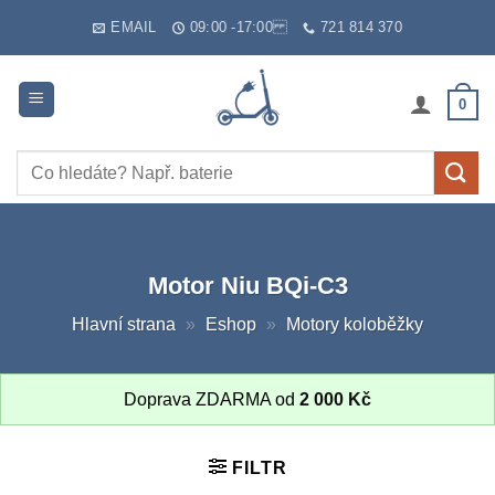
Skip
EMAIL
09:00 -17:00
721 814 370
to
content
0
Hledat:
Motor Niu BQi-C3
Hlavní strana
»
Eshop
»
Motory koloběžky
Doprava ZDARMA od
2 000
Kč
FILTR