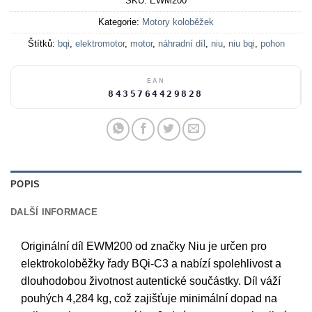
SKU:
EWM200
Kategorie:
Motory koloběžek
Štítků:
bqi
,
elektromotor
,
motor
,
náhradní díl
,
niu
,
niu bqi
,
pohon
EAN
8435764429828
POPIS
DALŠÍ INFORMACE
Originální díl EWM200 od značky Niu je určen pro
elektrokoloběžky řady BQi-C3 a nabízí spolehlivost a
dlouhodobou životnost autentické součástky. Díl váží
pouhých 4,284 kg, což zajišťuje minimální dopad na