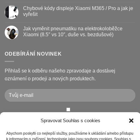
Žádné
a
Jak
komentáře
Chybové kódy displeje Xiaomi M365 / Pro a jak je
jak
vyměnit
u
prodloužit
brzdové
textu
vyřešit
životnost
destičky
s
a
názvem
Žádné
kotouč
Nejčastější
komentáře
Jak vyměnit pneumatiku na elektrokoloběžce
na
poruchy
u
koloběžce
koloběžek
textu
Xiaomi (8.5″ vs 10″, duše vs. bezdušové)
Kugoo
s
a
názvem
Žádné
jak
Chybové
komentáře
je
kódy
u
opravit
displeje
textu
ODEBÍRÁNÍ NOVINEK
Xiaomi
s
M365
názvem
/
Jak
Pro
vyměnit
Přihlaš se k odběru našeho zpravodaje a dostávej
a
pneumatiku
jak
na
oznámení o prodeji a nových produktech.
je
elektrokoloběžce
vyřešit
Xiaomi
(8.5″
vs
10″,
duše
vs.
bezdušové)
Chcete-li odeslat tento formulář, musíte přijmout naše
Spravovat Souhlas s cookies
Prohlášení o ochraně osobních údajů
Abychom poskytli co nejlepší služby, používáme k ukládání a/nebo přístupu
k informacím o zařízení, technologie jako jsou soubory cookies. Souhlas s