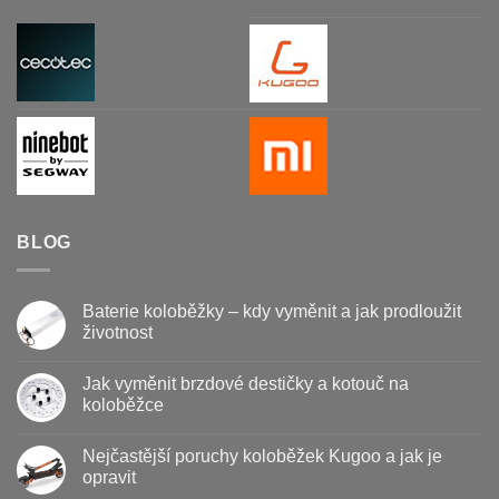
BLOG
Baterie koloběžky – kdy vyměnit a jak prodloužit
životnost
Žádné
komentáře
Jak vyměnit brzdové destičky a kotouč na
u
textu
koloběžce
s
názvem
Žádné
Baterie
komentáře
Nejčastější poruchy koloběžek Kugoo a jak je
koloběžky
u
–
textu
opravit
kdy
s
vyměnit
názvem