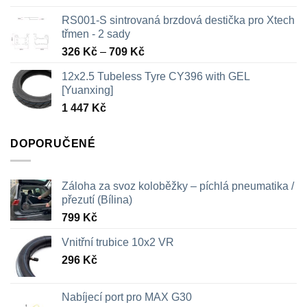
RS001-S sintrovaná brzdová destička pro Xtech
třmen - 2 sady
Rozpětí
326
Kč
–
709
Kč
cen:
12x2.5 Tubeless Tyre CY396 with GEL
326 Kč
[Yuanxing]
až
1 447
Kč
709 Kč
DOPORUČENÉ
Záloha za svoz koloběžky – píchlá pneumatika /
přezutí (Bílina)
799
Kč
Vnitřní trubice 10x2 VR
296
Kč
Nabíjecí port pro MAX G30