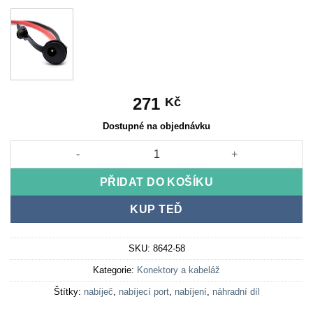
271
Kč
Dostupné na objednávku
Nabíjecí port DC 5,5 × 2,1 mm množství
PŘIDAT DO KOŠÍKU
KUP TEĎ
SKU:
8642-58
Kategorie:
Konektory a kabeláž
Štítky:
nabíječ
,
nabíjecí port
,
nabíjení
,
náhradní díl