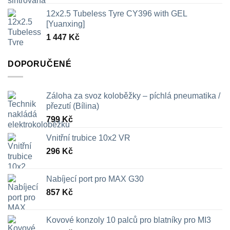
cen:
12x2.5 Tubeless Tyre CY396 with GEL
326 Kč
[Yuanxing]
až
1 447
Kč
709 Kč
DOPORUČENÉ
Záloha za svoz koloběžky – píchlá pneumatika /
přezutí (Bílina)
799
Kč
Vnitřní trubice 10x2 VR
296
Kč
Nabíjecí port pro MAX G30
857
Kč
Kovové konzoly 10 palců pro blatníky pro MI3