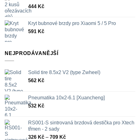
444
Kč
Kryt bubnové brzdy pro Xiaomi 5 / 5 Pro
591
Kč
NEJPRODÁVANĚJŠÍ
Solid tire 8.5x2 V2 (type Zwheel)
562
Kč
Pneumatika 10x2-6.1 [Xuancheng]
532
Kč
RS001-S sintrovaná brzdová destička pro Xtech
třmen - 2 sady
Rozpětí
326
Kč
–
709
Kč