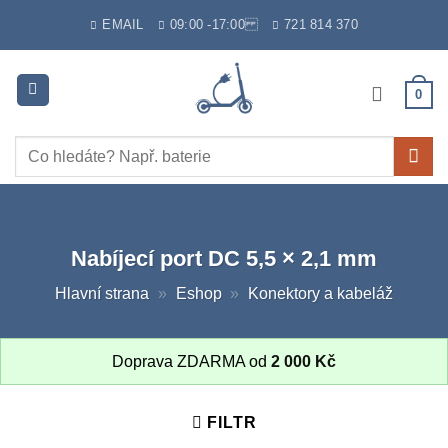
Skip
EMAIL
09:00 -17:00
721 814 370
to
content
0
Hledat:
Nabíjecí port DC 5,5 × 2,1 mm
Hlavní strana
»
Eshop
»
Konektory a kabeláž
Doprava ZDARMA od
2 000
Kč
FILTR