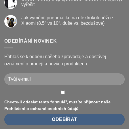
prodloužit
brzdové
textu
vyřešit
životnost
destičky
s
a
názvem
Žádné
kotouč
Nejčastější
komentáře
Jak vyměnit pneumatiku na elektrokoloběžce
na
poruchy
u
koloběžce
koloběžek
textu
Xiaomi (8.5″ vs 10″, duše vs. bezdušové)
Kugoo
s
a
názvem
Žádné
jak
Chybové
komentáře
je
kódy
u
opravit
displeje
textu
ODEBÍRÁNÍ NOVINEK
Xiaomi
s
M365
názvem
/
Jak
Pro
vyměnit
Přihlaš se k odběru našeho zpravodaje a dostávej
a
pneumatiku
jak
na
oznámení o prodeji a nových produktech.
je
elektrokoloběžce
vyřešit
Xiaomi
(8.5″
vs
10″,
duše
vs.
bezdušové)
Chcete-li odeslat tento formulář, musíte přijmout naše
Prohlášení o ochraně osobních údajů