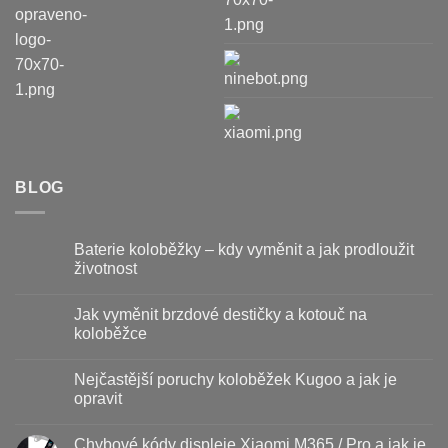
BLOG
Baterie koloběžky – kdy vyměnit a jak prodloužit
životnost
Žádné
komentáře
Jak vyměnit brzdové destičky a kotouč na
u
textu
koloběžce
s
názvem
Žádné
Baterie
komentáře
Nejčastější poruchy koloběžek Kugoo a jak je
koloběžky
u
–
textu
opravit
kdy
s
vyměnit
názvem
Žádné
a
Jak
komentáře
Chybové kódy displeje Xiaomi M365 / Pro a jak je
jak
vyměnit
u