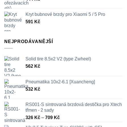
Kryt bubnové brzdy pro Xiaomi 5 / 5 Pro
591
Kč
NEJPRODÁVANĚJŠÍ
Solid tire 8.5x2 V2 (type Zwheel)
562
Kč
Pneumatika 10x2-6.1 [Xuancheng]
532
Kč
RS001-S sintrovaná brzdová destička pro Xtech
třmen - 2 sady
Rozpětí
326
Kč
–
709
Kč
cen: