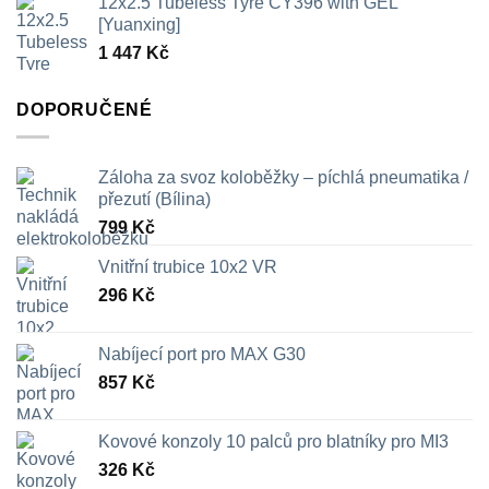
12x2.5 Tubeless Tyre CY396 with GEL
326 Kč
[Yuanxing]
až
1 447
Kč
709 Kč
DOPORUČENÉ
Záloha za svoz koloběžky – píchlá pneumatika /
přezutí (Bílina)
799
Kč
Vnitřní trubice 10x2 VR
296
Kč
Nabíjecí port pro MAX G30
857
Kč
Kovové konzoly 10 palců pro blatníky pro MI3
326
Kč