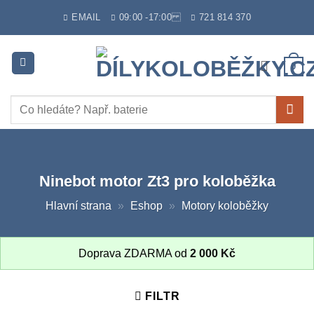
Skip
EMAIL
09:00 -17:00
721 814 370
to
content
0
Hledat:
Ninebot motor Zt3 pro koloběžka
Hlavní strana
»
Eshop
»
Motory koloběžky
Doprava ZDARMA od
2 000
Kč
FILTR