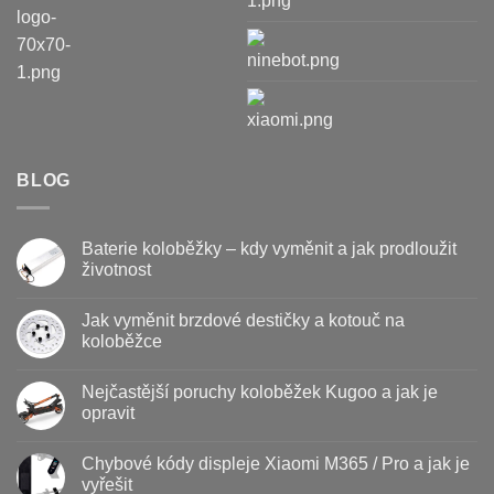
BLOG
Baterie koloběžky – kdy vyměnit a jak prodloužit
životnost
Žádné
komentáře
Jak vyměnit brzdové destičky a kotouč na
u
textu
koloběžce
s
názvem
Žádné
Baterie
komentáře
Nejčastější poruchy koloběžek Kugoo a jak je
koloběžky
u
–
textu
opravit
kdy
s
vyměnit
názvem
Žádné
a
Jak
komentáře
Chybové kódy displeje Xiaomi M365 / Pro a jak je
jak
vyměnit
u
prodloužit
brzdové
textu
vyřešit
životnost
destičky
s