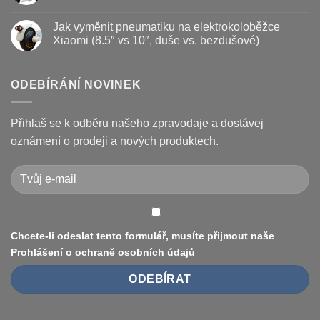
a
názvem
Žádné
kotouč
Nejčastější
komentáře
Jak vyměnit pneumatiku na elektrokoloběžce
na
poruchy
u
koloběžce
koloběžek
textu
Xiaomi (8.5″ vs 10″, duše vs. bezdušové)
Kugoo
s
a
názvem
Žádné
jak
Chybové
komentáře
je
kódy
u
opravit
displeje
textu
ODEBÍRÁNÍ NOVINEK
Xiaomi
s
M365
názvem
/
Jak
Pro
vyměnit
Přihlaš se k odběru našeho zpravodaje a dostávej
a
pneumatiku
jak
na
oznámení o prodeji a nových produktech.
je
elektrokoloběžce
vyřešit
Xiaomi
(8.5″
vs
10″,
duše
vs.
bezdušové)
Chcete-li odeslat tento formulář, musíte přijmout naše
Prohlášení o ochraně osobních údajů