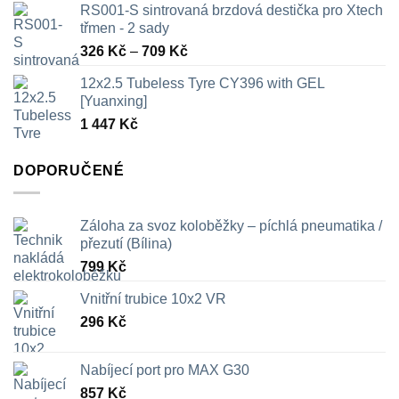
RS001-S sintrovaná brzdová destička pro Xtech
třmen - 2 sady
Rozpětí
326
Kč
–
709
Kč
cen:
12x2.5 Tubeless Tyre CY396 with GEL
326 Kč
[Yuanxing]
až
1 447
Kč
709 Kč
DOPORUČENÉ
Záloha za svoz koloběžky – píchlá pneumatika /
přezutí (Bílina)
799
Kč
Vnitřní trubice 10x2 VR
296
Kč
Nabíjecí port pro MAX G30
857
Kč