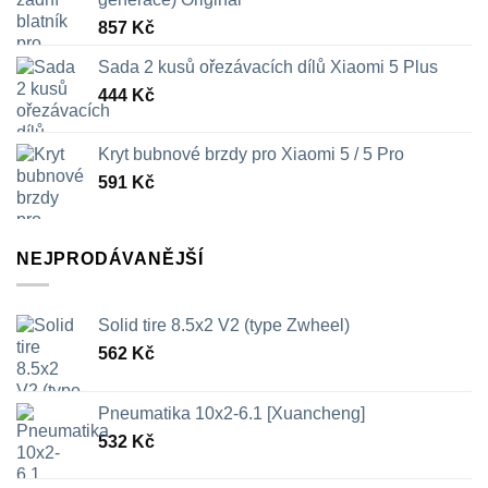
857
Kč
Sada 2 kusů ořezávacích dílů Xiaomi 5 Plus
444
Kč
Kryt bubnové brzdy pro Xiaomi 5 / 5 Pro
591
Kč
NEJPRODÁVANĚJŠÍ
Solid tire 8.5x2 V2 (type Zwheel)
562
Kč
Pneumatika 10x2-6.1 [Xuancheng]
532
Kč