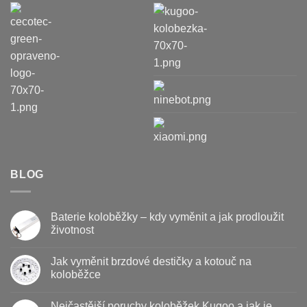
BLOG
Baterie koloběžky – kdy vyměnit a jak prodloužit
životnost
Žádné
komentáře
Jak vyměnit brzdové destičky a kotouč na
u
textu
koloběžce
s
názvem
Žádné
Baterie
komentáře
Nejčastější poruchy koloběžek Kugoo a jak je
koloběžky
u