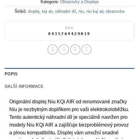
Kategorie:
Obrazovky a Displeje
Štítků:
displej
,
kqi air
,
náhradní díl
,
niu
,
niu kqi air
,
obrazovka
EAN
8435764429019
POPIS
DALŠÍ INFORMACE
Originální displej Niu KQi AIR od renomované značky
Niu je nezbytným doplňkem pro vaši elektrokoloběžku.
Tento autentický náhradní díl je speciálně navržen pro
modely Niu KQi AIR a zajišťuje bezproblémový provoz
a plnou kompatibilitu. Displej vám umožní snadné