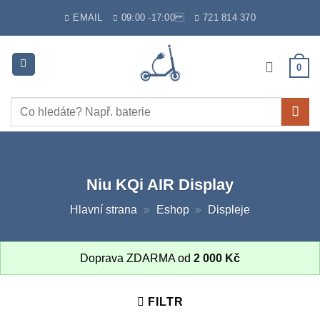
Skip
EMAIL
09:00 -17:00
721 814 370
to
content
0
Hledat:
Niu KQi AIR Display
Hlavní strana
»
Eshop
»
Displeje
Doprava ZDARMA od
2 000
Kč
FILTR