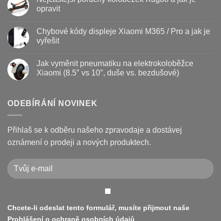
–
textu
opravit
kdy
s
vyměnit
názvem
Žádné
a
Jak
komentáře
Chybové kódy displeje Xiaomi M365 / Pro a jak je
jak
vyměnit
u
prodloužit
brzdové
textu
vyřešit
životnost
destičky
s
a
názvem
Žádné
kotouč
Nejčastější
komentáře
Jak vyměnit pneumatiku na elektrokoloběžce
na
poruchy
u
koloběžce
koloběžek
textu
Xiaomi (8.5″ vs 10″, duše vs. bezdušové)
Kugoo
s
a
názvem
Žádné
jak
Chybové
komentáře
je
kódy
u
opravit
displeje
textu
ODEBÍRÁNÍ NOVINEK
Xiaomi
s
M365
názvem
/
Jak
Pro
vyměnit
Přihlaš se k odběru našeho zpravodaje a dostávej
a
pneumatiku
jak
na
oznámení o prodeji a nových produktech.
je
elektrokoloběžce
vyřešit
Xiaomi
(8.5″
vs
10″,
duše
vs.
bezdušové)
Chcete-li odeslat tento formulář, musíte přijmout naše
Prohlášení o ochraně osobních údajů