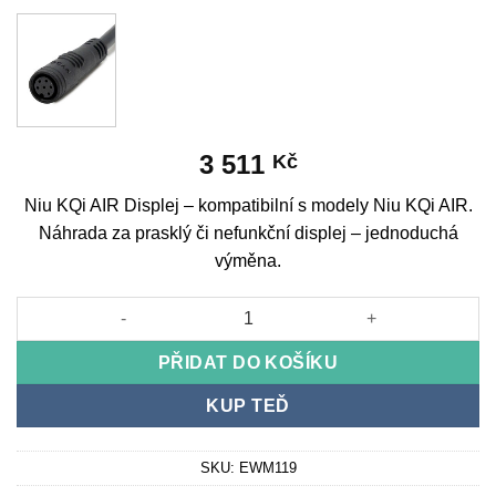
3 511
Kč
Niu KQi AIR Displej – kompatibilní s modely Niu KQi AIR.
Náhrada za prasklý či nefunkční displej – jednoduchá
výměna.
Niu KQi AIR Display množství
PŘIDAT DO KOŠÍKU
KUP TEĎ
SKU:
EWM119