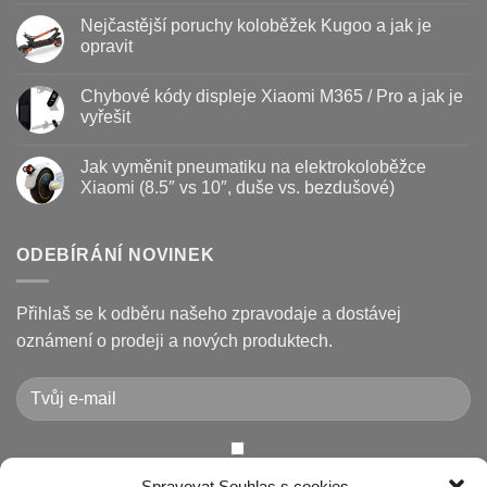
Baterie
komentáře
Nejčastější poruchy koloběžek Kugoo a jak je
koloběžky
u
–
textu
opravit
kdy
s
vyměnit
názvem
Žádné
a
Jak
komentáře
Chybové kódy displeje Xiaomi M365 / Pro a jak je
jak
vyměnit
u
prodloužit
brzdové
textu
vyřešit
životnost
destičky
s
a
názvem
Žádné
kotouč
Nejčastější
komentáře
Jak vyměnit pneumatiku na elektrokoloběžce
na
poruchy
u
koloběžce
koloběžek
textu
Xiaomi (8.5″ vs 10″, duše vs. bezdušové)
Kugoo
s
a
názvem
Žádné
jak
Chybové
komentáře
je
kódy
u
opravit
displeje
textu
ODEBÍRÁNÍ NOVINEK
Xiaomi
s
M365
názvem
/
Jak
Pro
vyměnit
Přihlaš se k odběru našeho zpravodaje a dostávej
a
pneumatiku
jak
na
oznámení o prodeji a nových produktech.
je
elektrokoloběžce
vyřešit
Xiaomi
(8.5″
vs
10″,
duše
vs.
bezdušové)
Chcete-li odeslat tento formulář, musíte přijmout naše
Spravovat Souhlas s cookies