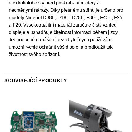
elektrokoloběžky před poškrábáním, otěry a
nechtěnými nárazy. Díky přesnému střihu je určeno pro
modely Ninebot D38E, D18E, D28E, F30E, F40E, F25
a F20. Vysokoqualitní materiál zaručuje čistý vzhled
displeje a usnadňuje čitelnost informací během jízdy.
Jednoduché nanášení bez zbytečných potíží vám
umožní rychle ochránit váš displej a prodloužit tak
životnost svého zařízení.
SOUVISEJÍCÍ PRODUKTY