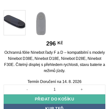
296
Kč
Ochranná fólie Ninebot řady F a D – kompatibilní s modely
Ninebot D38E, Ninebot D18E, Ninebot D28E, Ninebot
F30E. Čitelný displej s přehledem rychlosti, stavu baterie a
režimů jízdy.
Termín Doručení na 14. 8. 2026
NINEBOT screen protector series F and D množství
PŘIDAT DO KOŠÍKU
KUP TEĎ