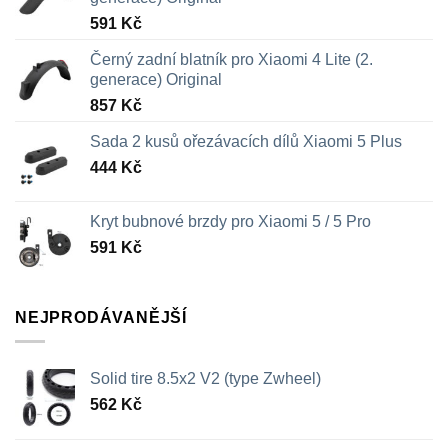
591
Kč
Černý zadní blatník pro Xiaomi 4 Lite (2.
generace) Original
857
Kč
Sada 2 kusů ořezávacích dílů Xiaomi 5 Plus
444
Kč
Kryt bubnové brzdy pro Xiaomi 5 / 5 Pro
591
Kč
NEJPRODÁVANĚJŠÍ
Solid tire 8.5x2 V2 (type Zwheel)
562
Kč