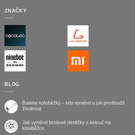
ZNAČKY
BLOG
Baterie koloběžky – kdy vyměnit a jak prodloužit
životnost
Žádné
komentáře
Jak vyměnit brzdové destičky a kotouč na
u
textu
koloběžce
s
názvem
Žádné