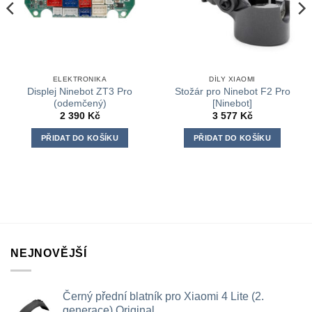
ELEKTRONIKA
DÍLY XIAOMI
Displej Ninebot ZT3 Pro
Stožár pro Ninebot F2 Pro
(odemčený)
[Ninebot]
2 390
Kč
3 577
Kč
PŘIDAT DO KOŠÍKU
PŘIDAT DO KOŠÍKU
NEJNOVĚJŠÍ
Černý přední blatník pro Xiaomi 4 Lite (2.
generace) Original