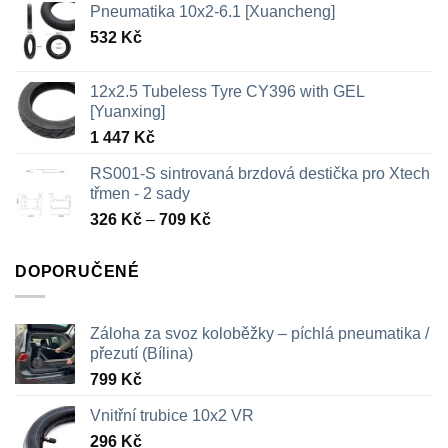
Pneumatika 10x2-6.1 [Xuancheng]
532
Kč
12x2.5 Tubeless Tyre CY396 with GEL
[Yuanxing]
1 447
Kč
RS001-S sintrovaná brzdová destička pro Xtech
třmen - 2 sady
Rozpětí
326
Kč
–
709
Kč
cen:
326 Kč
DOPORUČENÉ
až
709 Kč
Záloha za svoz koloběžky – píchlá pneumatika /
přezutí (Bílina)
799
Kč
Vnitřní trubice 10x2 VR
296
Kč