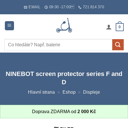
Skip
EMAIL
09:00 -17:00
721 814 370
to
content
0
Hledat:
NINEBOT screen protector series F and
D
Hlavní strana
»
Eshop
»
Displeje
Doprava ZDARMA od
2 000
Kč