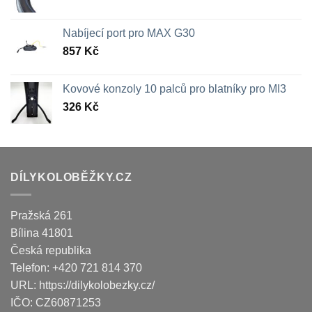
Nabíjecí port pro MAX G30
857
Kč
Kovové konzoly 10 palců pro blatníky pro MI3
326
Kč
DÍLYKOLOBĚŽKY.CZ
Pražská 261
Bílina
41801
Česká republika
Telefon:
+420 721 814 370
URL:
https://dilykolobezky.cz/
IČO:
CZ60871253