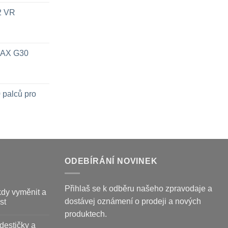
x2 VR
 MAX G30
 palců pro
ODEBÍRÁNÍ NOVINEK
Přihlaš se k odběru našeho zpravodaje a
kdy vyměnit a
dostávej oznámení o prodeji a nových
st
produktech.
destičky a