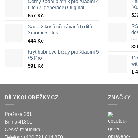
Pn
Černý zadní blatník pro Xiaomi 4
[X
Lite (2. generace) Original
53
857
Kč
RS
Sada 2 kusů ořezávacích dílů
des
Xiaomi 5 Plus
sa
444
Kč
32
Kryt bubnové brzdy pro Xiaomi 5
12
/ 5 Pro
wi
591
Kč
1 
DÍLYKOLOBĚŽKY.CZ
ZNAČKY
Pražská 261
Bílina
41801
Česká republika
Telefon:
+420 721 814 370