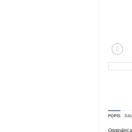
POPIS
DA
Originální 