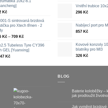
eumatika 10x2-6.1
uancheng]
Vnitřní trubice 10
2
Kč
296
Kč
001-S sintrovaná brzdová
Nabíjecí port pro
tička pro Xtech třmen - 2
dy
857
Kč
Rozpětí
6
Kč
–
709
Kč
cen:
Kovové konzoly 10
x2.5 Tubeless Tyre CY396
326 Kč
blatníky pro MI3
th GEL [Yuanxing]
až
326
Kč
447
Kč
709 Kč
BLOG
Baterie koloběžky – 
jak prodloužit životno
Žádné
komentáře
Jak vyměnit brzdové 
u