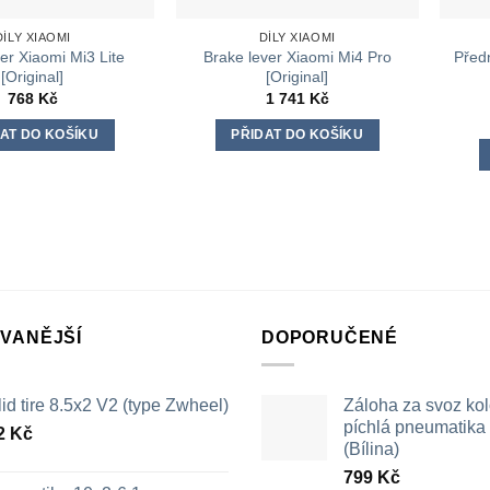
DÍLY XIAOMI
DÍLY XIAOMI
er Xiaomi Mi3 Lite
Brake lever Xiaomi Mi4 Pro
Předn
[Original]
[Original]
768
Kč
1 741
Kč
AT DO KOŠÍKU
PŘIDAT DO KOŠÍKU
VANĚJŠÍ
DOPORUČENÉ
id tire 8.5x2 V2 (type Zwheel)
Záloha za svoz ko
píchlá pneumatika /
2
Kč
(Bílina)
799
Kč