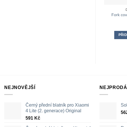
Fork cov
PŘID
NEJNOVĚJŠÍ
NEJPRODÁ
Černý přední blatník pro Xiaomi
Sol
4 Lite (2. generace) Original
56
591
Kč