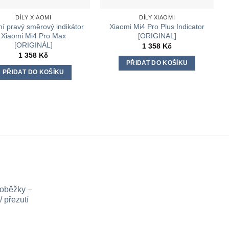
DÍLY XIAOMI
DÍLY XIAOMI
í pravý směrový indikátor
Xiaomi Mi4 Pro Plus Indicator
Xiaomi Mi4 Pro Max
[ORIGINAL]
[ORIGINÁL]
1 358
Kč
1 358
Kč
PŘIDAT DO KOŠÍKU
PŘIDAT DO KOŠÍKU
loběžky –
 přezutí