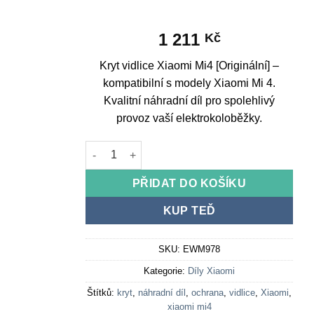
1 211
Kč
Kryt vidlice Xiaomi Mi4 [Originální] –
kompatibilní s modely Xiaomi Mi 4.
Kvalitní náhradní díl pro spolehlivý
provoz vaší elektrokoloběžky.
Fork cover Xiaomi Mi4 [Original] množství
PŘIDAT DO KOŠÍKU
KUP TEĎ
SKU:
EWM978
Kategorie:
Díly Xiaomi
Štítků:
kryt
,
náhradní díl
,
ochrana
,
vidlice
,
Xiaomi
,
xiaomi mi4