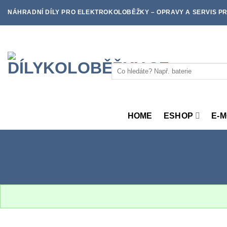
Skip
NÁHRADNÍ DÍLY PRO ELEKTROKOLOBĚŽKY – OPRAVY A SERVIS PR
to
content
Hledat:
HOME
ESHOP
E-