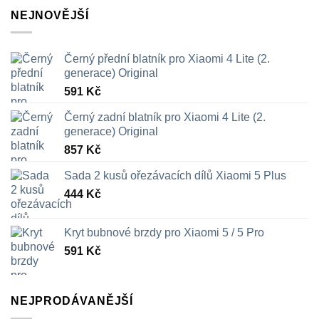
lze
NEJNOVĚJŠÍ
vybrat
na
stránce
Černý přední blatník pro Xiaomi 4 Lite (2.
produktu
generace) Original
591
Kč
Černý zadní blatník pro Xiaomi 4 Lite (2.
generace) Original
857
Kč
Sada 2 kusů ořezávacích dílů Xiaomi 5 Plus
444
Kč
Kryt bubnové brzdy pro Xiaomi 5 / 5 Pro
591
Kč
NEJPRODÁVANĚJŠÍ