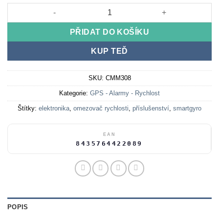
Omezovač rychlosti pro Smartgyro Speedway / Rockway množs
PŘIDAT DO KOŠÍKU
KUP TEĎ
SKU:
CMM308
Kategorie:
GPS - Alarmy - Rychlost
Štítky:
elektronika
,
omezovač rychlosti
,
příslušenství
,
smartgyro
EAN
8435764422089
POPIS