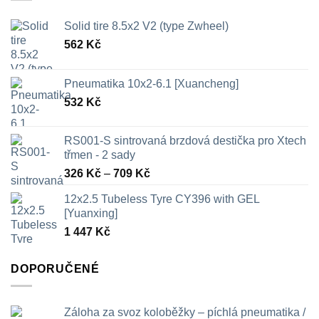
Solid tire 8.5x2 V2 (type Zwheel)
562
Kč
Pneumatika 10x2-6.1 [Xuancheng]
532
Kč
RS001-S sintrovaná brzdová destička pro Xtech
třmen - 2 sady
Rozpětí
326
Kč
–
709
Kč
cen:
12x2.5 Tubeless Tyre CY396 with GEL
326 Kč
[Yuanxing]
až
1 447
Kč
709 Kč
DOPORUČENÉ
Záloha za svoz koloběžky – píchlá pneumatika /