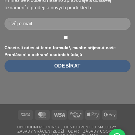
Přihlaš se k odběru našeho zpravodaje a dostávej
a
pneumatiku
jak
na
oznámení o prodeji a nových produktech.
je
elektrokoloběžce
vyřešit
Xiaomi
(8.5″
vs
10″,
duše
vs.
bezdušové)
Chcete-li odeslat tento formulář, musíte přijmout naše
Prohlášení o ochraně osobních údajů
Bank
MasterCard
Visa
Visa
Apple
Google
Transfer
2
Pay
Pay
OBCHODNÍ PODMÍNKY
ODSTOUPENÍ OD SMLOUVY
ZÁSADY VRÁCENÍ ZBOŽÍ
GDPR
ZÁSADY COOKIES