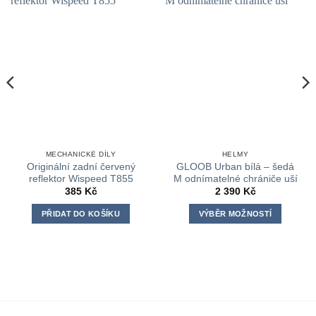
MECHANICKÉ DÍLY
HELMY
Originální zadní červený
GLOOB Urban bílá – šedá
reflektor Wispeed T855
M odnímatelné chrániče uší
385
Kč
2 390
Kč
PŘIDAT DO KOŠÍKU
VÝBĚR MOŽNOSTÍ
Tento
produkt
má
více
variant.
Možnosti