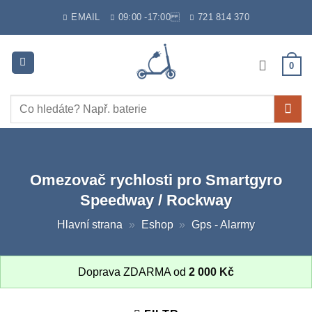
Skip
EMAIL
09:00 -17:00
721 814 370
to
content
0
Hledat:
Omezovač rychlosti pro Smartgyro
Speedway / Rockway
Hlavní strana
»
Eshop
»
Gps - Alarmy
Doprava ZDARMA od
2 000
Kč