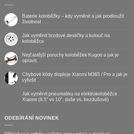
Baterie koloběžky – kdy vyměnit a jak prodloužit
životnost
Žádné
komentáře
Jak vyměnit brzdové destičky a kotouč na
u
textu
koloběžce
s
názvem
Žádné
Baterie
komentáře
Nejčastější poruchy koloběžek Kugoo a jak je
koloběžky
u
–
textu
opravit
kdy
s
vyměnit
názvem
Žádné
a
Jak
komentáře
Chybové kódy displeje Xiaomi M365 / Pro a jak je
jak
vyměnit
u
prodloužit
brzdové
textu
vyřešit
životnost
destičky
s
a
názvem
Žádné
kotouč
Nejčastější
komentáře
Jak vyměnit pneumatiku na elektrokoloběžce
na
poruchy
u
koloběžce
koloběžek
textu
Xiaomi (8.5″ vs 10″, duše vs. bezdušové)
Kugoo
s
a
názvem
Žádné
jak
Chybové
komentáře
je
kódy
u
opravit
displeje
textu
ODEBÍRÁNÍ NOVINEK
Xiaomi
s
M365
názvem
/
Jak
Pro
vyměnit