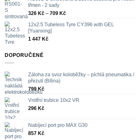
třmen - 2 sady
Rozpětí
326
Kč
–
709
Kč
cen:
12x2.5 Tubeless Tyre CY396 with GEL
326 Kč
[Yuanxing]
až
1 447
Kč
709 Kč
DOPORUČENÉ
Záloha za svoz koloběžky – píchlá pneumatika /
přezutí (Bílina)
799
Kč
Vnitřní trubice 10x2 VR
296
Kč
Nabíjecí port pro MAX G30
857
Kč