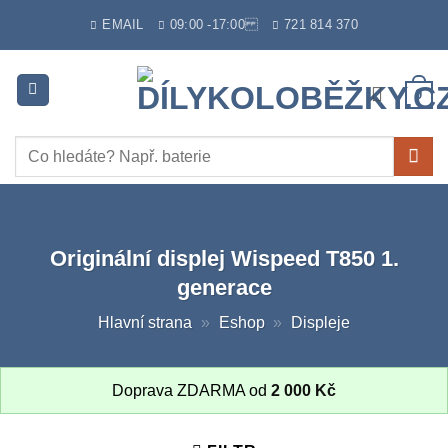
Skip
EMAIL
09:00 -17:00
721 814 370
to
content
0
Hledat:
Originální displej Wispeed T850 1.
generace
Hlavní strana
»
Eshop
»
Displeje
Doprava ZDARMA od
2 000
Kč