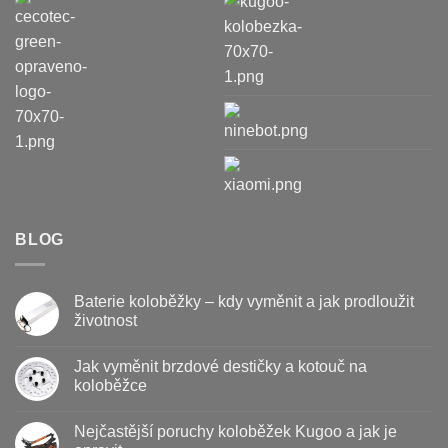
BLOG
Baterie koloběžky – kdy vyměnit a jak prodloužit
životnost
Žádné
komentáře
Jak vyměnit brzdové destičky a kotouč na
u
textu
koloběžce
s
názvem
Žádné
Baterie
komentáře
Nejčastější poruchy koloběžek Kugoo a jak je
koloběžky
u
–
textu