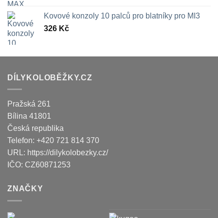
Kovové konzoly 10 palců pro blatníky pro MI3
326
Kč
DÍLYKOLOBĚŽKY.CZ
Pražská 261
Bílina
41801
Česká republika
Telefon:
+420 721 814 370
URL:
https://dilykolobezky.cz/
IČO:
CZ60871253
ZNAČKY