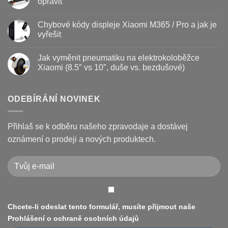
opravit
kdy
s
vyměnit
názvem
Žádné
a
Jak
komentáře
Chybové kódy displeje Xiaomi M365 / Pro a jak je
jak
vyměnit
u
prodloužit
brzdové
textu
vyřešit
životnost
destičky
s
a
názvem
Žádné
kotouč
Nejčastější
komentáře
Jak vyměnit pneumatiku na elektrokoloběžce
na
poruchy
u
koloběžce
koloběžek
textu
Xiaomi (8.5″ vs 10″, duše vs. bezdušové)
Kugoo
s
a
názvem
Žádné
jak
Chybové
komentáře
je
kódy
u
opravit
displeje
textu
ODEBÍRÁNÍ NOVINEK
Xiaomi
s
M365
názvem
/
Jak
Pro
vyměnit
Přihlaš se k odběru našeho zpravodaje a dostávej
a
pneumatiku
jak
na
oznámení o prodeji a nových produktech.
je
elektrokoloběžce
vyřešit
Xiaomi
(8.5″
vs
10″,
duše
vs.
bezdušové)
Chcete-li odeslat tento formulář, musíte přijmout naše
Prohlášení o ochraně osobních údajů