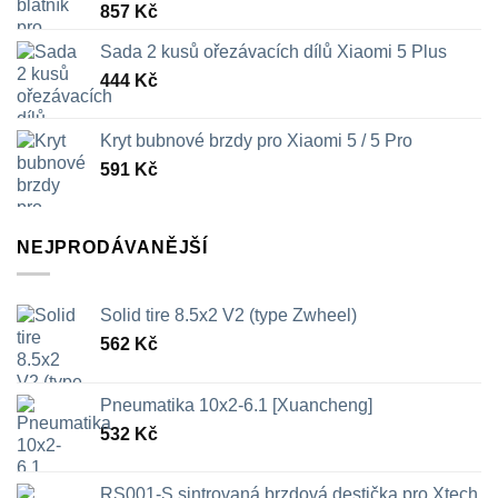
857
Kč
Sada 2 kusů ořezávacích dílů Xiaomi 5 Plus
444
Kč
Kryt bubnové brzdy pro Xiaomi 5 / 5 Pro
591
Kč
NEJPRODÁVANĚJŠÍ
Solid tire 8.5x2 V2 (type Zwheel)
562
Kč
Pneumatika 10x2-6.1 [Xuancheng]
532
Kč
RS001-S sintrovaná brzdová destička pro Xtech