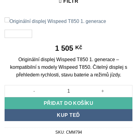
FILTR
1 505
Kč
Originální displej Wispeed T850 1. generace –
kompatibilní s modely Wispeed T850. Čitelný displej s
přehledem rychlosti, stavu baterie a režimů jízdy.
Originální displej Wispeed T850 1. generace množství
PŘIDAT DO KOŠÍKU
KUP TEĎ
SKU:
CMM794