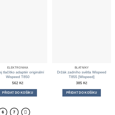
ELEKTRONIKA
BLATNÍKY
ej tlačítko adaptér originální
Držák zadního světla Wispeed
Wispeed T850
T855 [Wispeed]
562
Kč
385
Kč
PŘIDAT DO KOŠÍKU
PŘIDAT DO KOŠÍKU
6
7