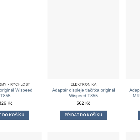
ARMY - RYCHLOST
ELEKTRONIKA
originál Wispeed
Adaptér displeje tlačítka originál
Adap
T855
Wispeed T855
MR3
326
Kč
562
Kč
T DO KOŠÍKU
PŘIDAT DO KOŠÍKU