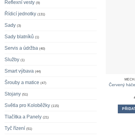
Reflexní vesty
(9)
Řídicí jednotky
(131)
Sady
(3)
Sady blatníků
(1)
Servis a údržba
(40)
Služby
(1)
Smart výbava
(44)
MECH
Šrouby a matice
(47)
Červený háče
Stojany
(51)
Světla pro Koloběžky
(115)
PŘIDA
Tlačítka a Panely
(21)
Tyč řízení
(51)