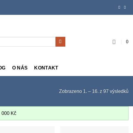
0
OG
O NÁS
KONTAKT
Zobrazeno 1. – 16. z 97 výsledků
2 000
Kč