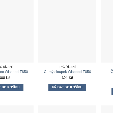
více
variant.
Možnosti
lze
vybrat
na
stránce
produktu
Č ŘÍZENÍ
TYČ ŘÍZENÍ
Č
pec Wispeed T850
Černý sloupek Wispeed T850
608
Kč
621
Kč
T DO KOŠÍKU
PŘIDAT DO KOŠÍKU