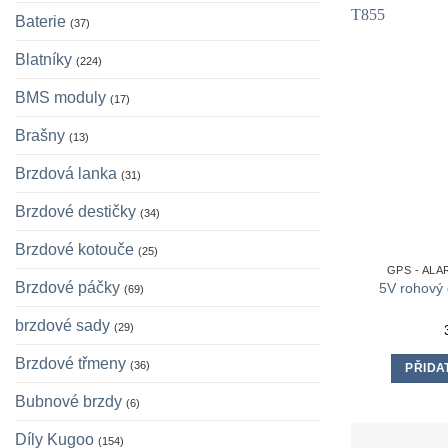
Baterie
(37)
Blatníky
(224)
BMS moduly
(17)
Brašny
(13)
Brzdová lanka
(31)
Brzdové destičky
(34)
Brzdové kotouče
(25)
GPS - AL
Brzdové páčky
5V rohový 
(69)
brzdové sady
(29)
Brzdové třmeny
(36)
PŘIDA
Bubnové brzdy
(6)
Díly Kugoo
(154)