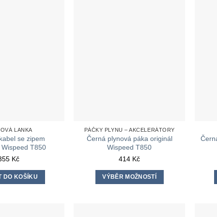
OVÁ LANKA
PÁČKY PLYNU – AKCELERÁTORY
kabel se zipem
Černá plynová páka originál
Černá
ní Wispeed T850
Wispeed T850
355
Kč
414
Kč
T DO KOŠÍKU
VÝBĚR MOŽNOSTÍ
Tento
produkt
má