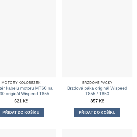
MOTORY KOLOBĚŽEK
BRZDOVÉ PÁČKY
tér kabelu motoru MT60 na
Brzdová páka originál Wispeed
0 originál Wispeed T855
T855 / T850
621
Kč
857
Kč
PŘIDAT DO KOŠÍKU
PŘIDAT DO KOŠÍKU