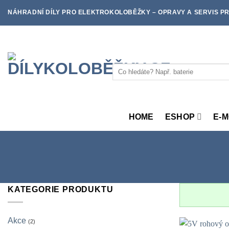
Skip
NÁHRADNÍ DÍLY PRO ELEKTROKOLOBĚŽKY – OPRAVY A SERVIS PR
to
content
Hledat:
HOME
ESHOP
E-
KATEGORIE PRODUKTU
Akce
(2)