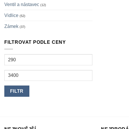
Ventil a nástavec
(12)
Vidlice
(52)
Zámek
(37)
FILTROVAT PODLE CENY
Minimální
cena
Maximální
cena
FILTR