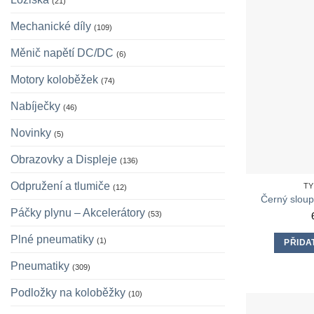
(21)
Mechanické díly
(109)
Měnič napětí DC/DC
(6)
Motory koloběžek
(74)
Nabíječky
(46)
Novinky
(5)
Obrazovky a Displeje
(136)
Odpružení a tlumiče
TY
(12)
Černý slou
Páčky plynu – Akcelerátory
(53)
Plné pneumatiky
(1)
PŘIDA
Pneumatiky
(309)
Podložky na koloběžky
(10)