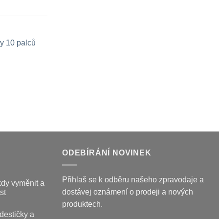
y 10 palců
ODEBÍRÁNÍ NOVINEK
Přihlaš se k odběru našeho zpravodaje a
kdy vyměnit a
dostávej oznámení o prodeji a nových
st
produktech.
destičky a