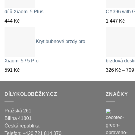
dílů Xiaomi 5 Plus
CY396 with G
444
Kč
1 447
Kč
Kryt bubnové brzdy pro
Xiaomi 5 / 5 Pro
brzdová desti
591
Kč
326
Kč
–
70
DÍLYKOLOBĚŽKY.CZ
ZNAČKY
Pražská 261
Bílina
41801
Česká republika
Telefon:
+420 721 814 370