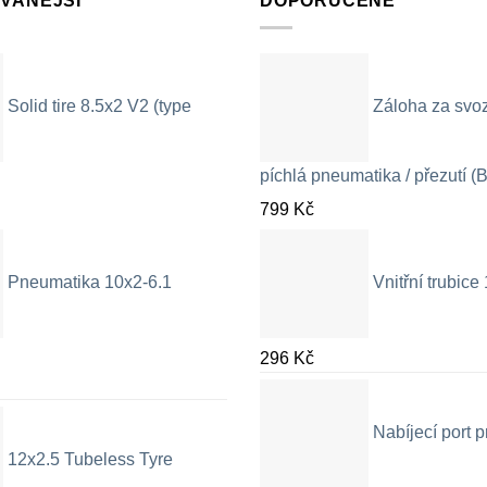
VANĚJŠÍ
DOPORUČENÉ
Solid tire 8.5x2 V2 (type
Záloha za svo
píchlá pneumatika / přezutí (B
799
Kč
Pneumatika 10x2-6.1
Vnitřní trubic
296
Kč
Nabíjecí port
12x2.5 Tubeless Tyre