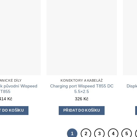
ANICKÉ DÍLY
KONEKTORY A KABELÁŽ
k původní Wispeed
Charging port Wispeed T855 DC
Displ
T855
5.5×2.5
414
Kč
326
Kč
T DO KOŠÍKU
PŘIDAT DO KOŠÍKU
1
2
3
4
5