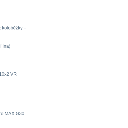
z koloběžky –
ílina)
e 10x2 VR
 pro MAX G30