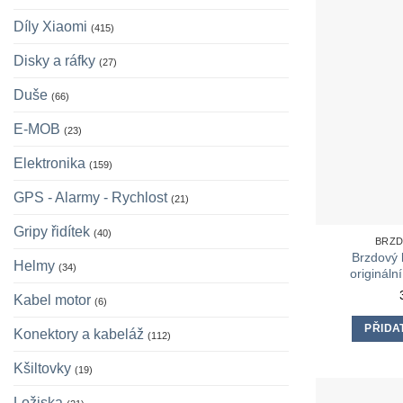
Díly Xiaomi
(415)
Disky a ráfky
(27)
Duše
(66)
E-MOB
(23)
Elektronika
(159)
GPS - Alarmy - Rychlost
(21)
Gripy řidítek
(40)
BRZD
Brzdový 
Helmy
(34)
originál
Kabel motor
(6)
PŘIDA
Konektory a kabeláž
(112)
Kšiltovky
(19)
Ložiska