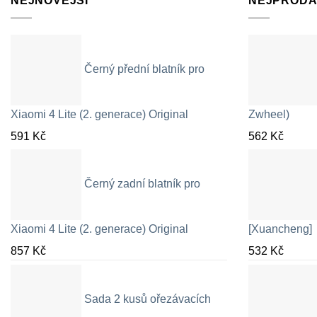
NEJNOVĚJŠÍ
NEJPRODÁ
Černý přední blatník pro
Xiaomi 4 Lite (2. generace) Original
Zwheel)
591
Kč
562
Kč
Černý zadní blatník pro
Xiaomi 4 Lite (2. generace) Original
[Xuancheng]
857
Kč
532
Kč
Sada 2 kusů ořezávacích