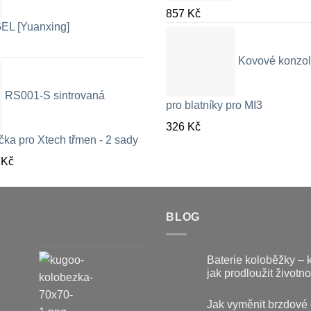
857
Kč
EL [Yuanxing]
Kovové konzol
RS001-S sintrovaná
pro blatníky pro MI3
326
Kč
čka pro Xtech třmen - 2 sady
Rozpětí
9
Kč
cen:
326 Kč
až
BLOG
709 Kč
Baterie koloběžky – 
jak prodloužit životno
Žádné
komentáře
Jak vyměnit brzdové 
u