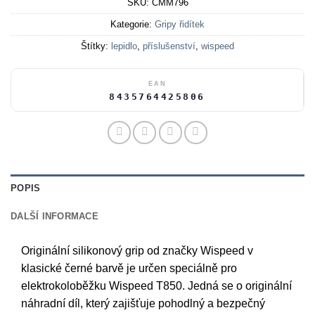
SKU:
CMM796
Kategorie:
Gripy řidítek
Štítky:
lepidlo
,
příslušenství
,
wispeed
EAN
8435764425806
POPIS
DALŠÍ INFORMACE
Originální silikonový grip od značky Wispeed v
klasické černé barvě je určen speciálně pro
elektrokoloběžku Wispeed T850. Jedná se o originální
náhradní díl, který zajišťuje pohodlný a bezpečný