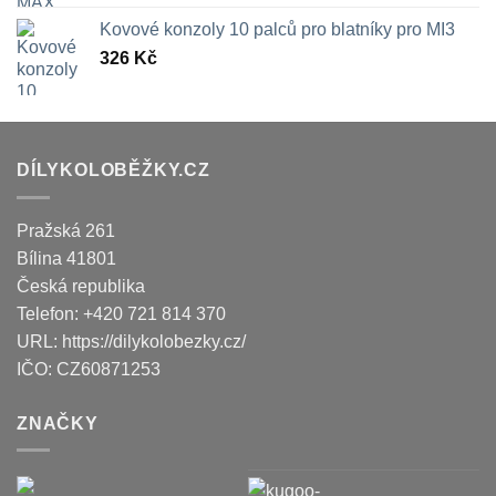
Kovové konzoly 10 palců pro blatníky pro MI3
326
Kč
DÍLYKOLOBĚŽKY.CZ
Pražská 261
Bílina
41801
Česká republika
Telefon:
+420 721 814 370
URL:
https://dilykolobezky.cz/
IČO:
CZ60871253
ZNAČKY