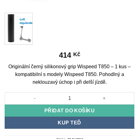
414
Kč
Originální černý silikonový grip Wispeed T850 – 1 kus –
kompatibilní s modely Wispeed T850. Pohodlný a
neklouzavý úchop i při delší jízdě.
Originální černý silikonový grip Wispeed T850 - 1 kus množství
PŘIDAT DO KOŠÍKU
KUP TEĎ