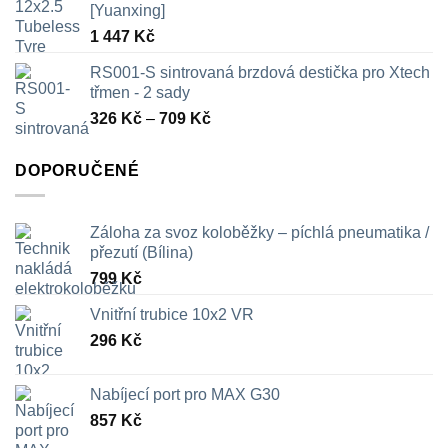
[Yuanxing]
1 447
Kč
RS001-S sintrovaná brzdová destička pro Xtech
třmen - 2 sady
Rozpětí
326
Kč
–
709
Kč
cen:
326 Kč
DOPORUČENÉ
až
709 Kč
Záloha za svoz koloběžky – píchlá pneumatika /
přezutí (Bílina)
799
Kč
Vnitřní trubice 10x2 VR
296
Kč
Nabíjecí port pro MAX G30
857
Kč