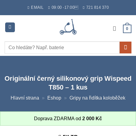
Skip
EMAIL
09:00 -17:00
721 814 370
to
content
0
Hledat:
Originální černý silikonový grip Wispeed
T850 – 1 kus
Hlavní strana
»
Eshop
»
Gripy na řidítka koloběžek
Doprava ZDARMA od
2 000
Kč