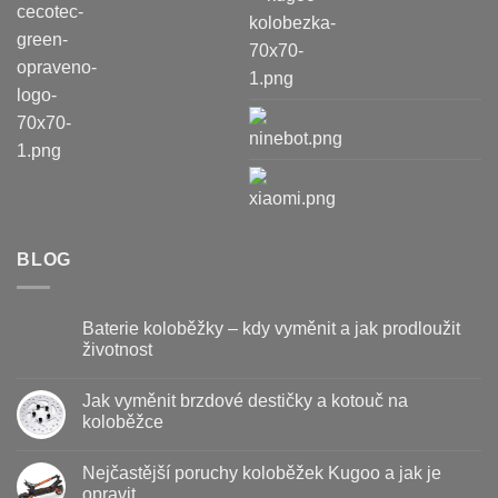
BLOG
Baterie koloběžky – kdy vyměnit a jak prodloužit
životnost
Žádné
komentáře
Jak vyměnit brzdové destičky a kotouč na
u
textu
koloběžce
s
názvem
Žádné
Baterie
komentáře
Nejčastější poruchy koloběžek Kugoo a jak je
koloběžky
u
–
textu
opravit