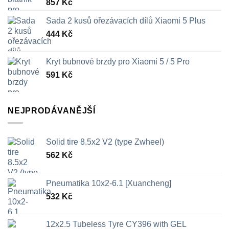
857
Kč
Sada 2 kusů ořezávacích dílů Xiaomi 5 Plus
444
Kč
Kryt bubnové brzdy pro Xiaomi 5 / 5 Pro
591
Kč
NEJPRODÁVANĚJŠÍ
Solid tire 8.5x2 V2 (type Zwheel)
562
Kč
Pneumatika 10x2-6.1 [Xuancheng]
532
Kč
12x2.5 Tubeless Tyre CY396 with GEL