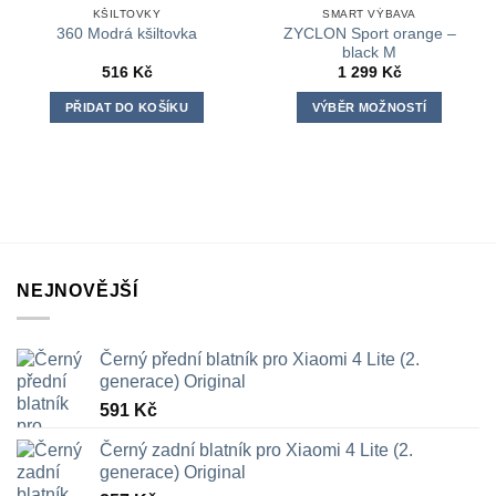
KŠILTOVKY
SMART VÝBAVA
ZYCLON Sport orange –
360 Modrá kšiltovka
black M
516
Kč
1 299
Kč
PŘIDAT DO KOŠÍKU
VÝBĚR MOŽNOSTÍ
Tento
produkt
má
více
variant.
Možnosti
lze
NEJNOVĚJŠÍ
vybrat
na
stránce
Černý přední blatník pro Xiaomi 4 Lite (2.
produktu
generace) Original
591
Kč
Černý zadní blatník pro Xiaomi 4 Lite (2.
generace) Original