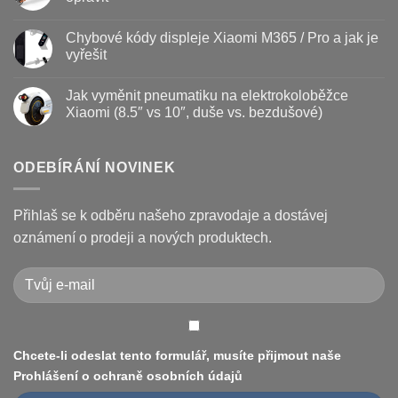
kdy
s
vyměnit
názvem
Žádné
a
Jak
komentáře
Chybové kódy displeje Xiaomi M365 / Pro a jak je
jak
vyměnit
u
prodloužit
brzdové
textu
vyřešit
životnost
destičky
s
a
názvem
Žádné
kotouč
Nejčastější
komentáře
Jak vyměnit pneumatiku na elektrokoloběžce
na
poruchy
u
koloběžce
koloběžek
textu
Xiaomi (8.5″ vs 10″, duše vs. bezdušové)
Kugoo
s
a
názvem
Žádné
jak
Chybové
komentáře
je
kódy
u
opravit
displeje
textu
ODEBÍRÁNÍ NOVINEK
Xiaomi
s
M365
názvem
/
Jak
Pro
vyměnit
Přihlaš se k odběru našeho zpravodaje a dostávej
a
pneumatiku
jak
na
oznámení o prodeji a nových produktech.
je
elektrokoloběžce
vyřešit
Xiaomi
(8.5″
vs
10″,
duše
vs.
bezdušové)
Chcete-li odeslat tento formulář, musíte přijmout naše
Prohlášení o ochraně osobních údajů