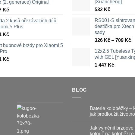
[Xuancheng]
e (2. generace) Original
532
Kč
7
Kč
RS001-S sintrova
da 2 kusů ořezávacích dílů
destička pro Xtech 
aomi 5 Plus
sady
4
Kč
R
326
Kč
–
709
Kč
yt bubnové brzdy pro Xiaomi 5
c
12x2.5 Tubeless 
 Pro
3
with GEL [Yuanxin
a
1
Kč
1 447
Kč
7
BLOG
Baterie koloběžky – 
jak prodloužit životno
Žádné
komentáře
Jak vyměnit brzdové 
u
textu
kotouč na koloběžce