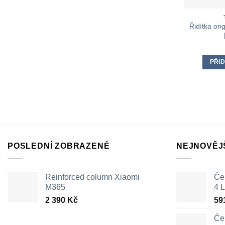
Řidítka or
PŘID
POSLEDNÍ ZOBRAZENÉ
NEJNOVĚJ
Reinforced column Xiaomi
Čer
M365
4 L
2 390
Kč
59
Čer