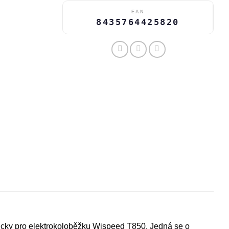
EAN
8435764425820
ficky pro elektrokoloběžku Wispeed T850. Jedná se o