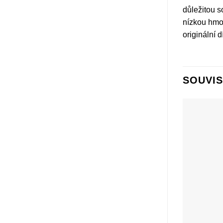
důležitou s
nízkou hmot
originální dí
SOUVIS