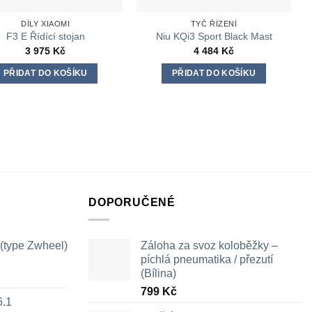
DÍLY XIAOMI
TYČ ŘÍZENÍ
F3 E Řídící stojan
Niu KQi3 Sport Black Mast
3 975
Kč
4 484
Kč
PŘIDAT DO KOŠÍKU
PŘIDAT DO KOŠÍKU
DOPORUČENÉ
 (type Zwheel)
Záloha za svoz koloběžky –
píchlá pneumatika / přezutí
(Bílina)
799
Kč
6.1