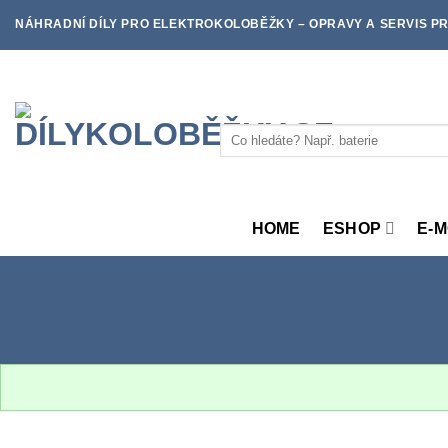
Skip
NÁHRADNÍ DÍLY PRO ELEKTROKOLOBĚŽKY – OPRAVY A SERVIS PR
to
content
Hledat:
HOME
ESHOP
E-