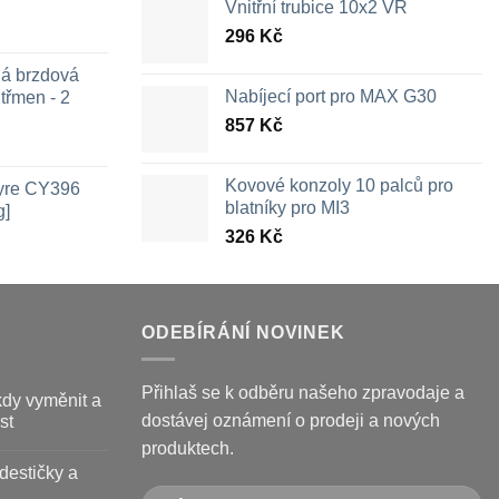
Vnitřní trubice 10x2 VR
296
Kč
ná brzdová
Nabíjecí port pro MAX G30
třmen - 2
857
Kč
ozpětí
en:
Kovové konzoly 10 palců pro
Tyre CY396
26 Kč
blatníky pro MI3
g]
ž
326
Kč
09 Kč
ODEBÍRÁNÍ NOVINEK
Přihlaš se k odběru našeho zpravodaje a
kdy vyměnit a
dostávej oznámení o prodeji a nových
st
produktech.
destičky a