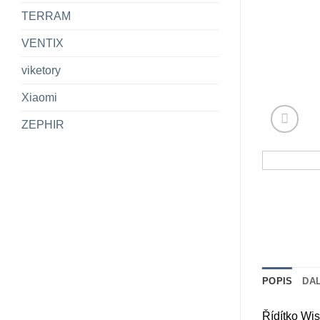
TERRAM
VENTIX
viketory
Xiaomi
ZEPHIR
POPIS
DA
Řídítko Wis