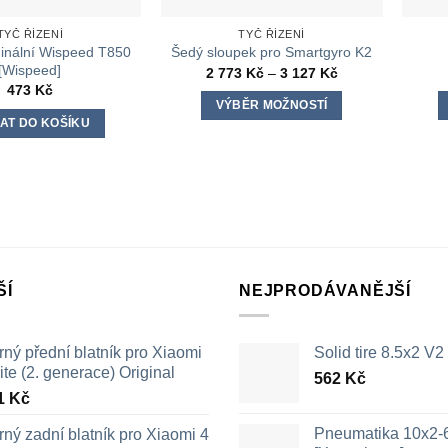
TYČ ŘÍZENÍ
TYČ ŘÍZENÍ
iginální Wispeed T850
Šedý sloupek pro Smartgyro K2
[Wispeed]
Rozpětí
2 773
Kč
–
3 127
Kč
cen:
473
Kč
2
VÝBĚR MOŽNOSTÍ
773 Kč
AT DO KOŠÍKU
až
Tento
3
produkt
127 Kč
má
více
variant.
Možnosti
lze
ŠÍ
NEJPRODÁVANĚJŠÍ
vybrat
na
stránce
ný přední blatník pro Xiaomi
Solid tire 8.5x2 V2
produktu
ite (2. generace) Original
562
Kč
1
Kč
Pneumatika 10x2-
ný zadní blatník pro Xiaomi 4