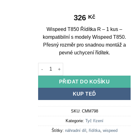
326
Kč
Wispeed T850 Řídítka R – 1 kus –
kompatibilní s modely Wispeed T850.
Přesný rozměr pro snadnou montáž a
pevné uchycení řídítek.
Wispeed T850 Řídítka R - 1 kus množství
PŘIDAT DO KOŠÍKU
KUP TEĎ
SKU:
CMM798
Kategorie:
Tyč řízení
Štítky:
náhradní díl
,
řídítka
,
wispeed