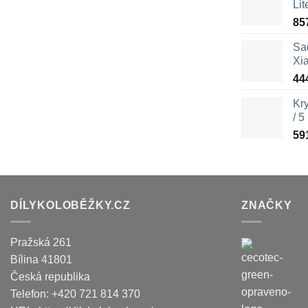
Lit
85
Sa
Xi
44
Kr
/ 5
59
DÍLYKOLOBĚŽKY.CZ
ZNAČKY
Pražská 261
Bílina
41801
Česká republika
Telefon:
+420 721 814 370