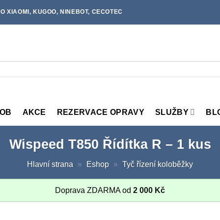
O XIAOMI, KUGOO, NINEBOT, CECOTEC
MOB
AKCE
REZERVACE OPRAVY
SLUŽBY
BL
Wispeed T850 Řídítka R – 1 kus
Hlavní strana
»
Eshop
»
Tyč řízení koloběžky
Doprava ZDARMA od
2 000
Kč