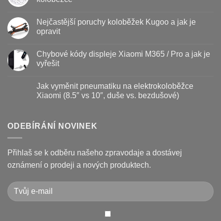
s
názvem
Žádné
Baterie
komentáře
Nejčastější poruchy koloběžek Kugoo a jak je
koloběžky
u
–
textu
opravit
kdy
s
vyměnit
názvem
Žádné
a
Jak
komentáře
Chybové kódy displeje Xiaomi M365 / Pro a jak je
jak
vyměnit
u
prodloužit
brzdové
textu
vyřešit
životnost
destičky
s
a
názvem
Žádné
kotouč
Nejčastější
komentáře
Jak vyměnit pneumatiku na elektrokoloběžce
na
poruchy
u
koloběžce
koloběžek
textu
Xiaomi (8.5″ vs 10″, duše vs. bezdušové)
Kugoo
s
a
názvem
Žádné
jak
Chybové
komentáře
je
kódy
u
opravit
displeje
textu
ODEBÍRÁNÍ NOVINEK
Xiaomi
s
M365
názvem
/
Jak
Pro
vyměnit
Přihlaš se k odběru našeho zpravodaje a dostávej
a
pneumatiku
jak
na
oznámení o prodeji a nových produktech.
je
elektrokoloběžce
vyřešit
Xiaomi
(8.5″
vs
10″,
duše
vs.
bezdušové)