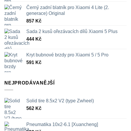
Černý zadní blatník pro Xiaomi 4 Lite (2.
generace) Original
857
Kč
Sada 2 kusů ořezávacích dílů Xiaomi 5 Plus
444
Kč
Kryt bubnové brzdy pro Xiaomi 5 / 5 Pro
591
Kč
NEJPRODÁVANĚJŠÍ
Solid tire 8.5x2 V2 (type Zwheel)
562
Kč
Pneumatika 10x2-6.1 [Xuancheng]