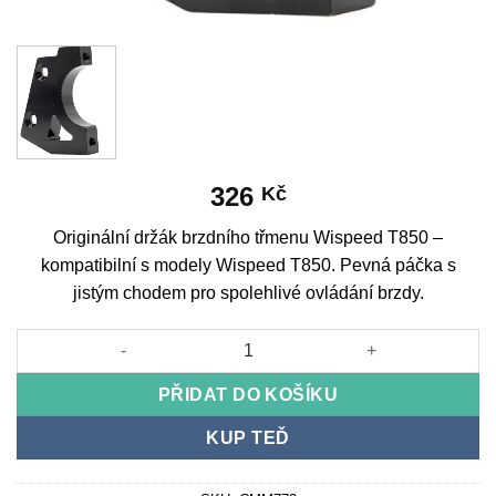
326
Kč
Originální držák brzdního třmenu Wispeed T850 –
kompatibilní s modely Wispeed T850. Pevná páčka s
jistým chodem pro spolehlivé ovládání brzdy.
Originální držák brzdního třmenu Wispeed T850 množství
PŘIDAT DO KOŠÍKU
KUP TEĎ