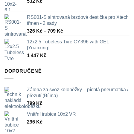
532
Kč
RS001-S sintrovaná brzdová destička pro Xtech
třmen - 2 sady
Rozpětí
326
Kč
–
709
Kč
cen:
12x2.5 Tubeless Tyre CY396 with GEL
326 Kč
[Yuanxing]
až
1 447
Kč
709 Kč
DOPORUČENÉ
Záloha za svoz koloběžky – píchlá pneumatika /
přezutí (Bílina)
799
Kč
Vnitřní trubice 10x2 VR
296
Kč