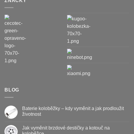
ZNAČKY
BLOG
Baterie koloběžky – kdy vyměnit a jak prodloužit
životnost
Žádné
komentáře
Jak vyměnit brzdové destičky a kotouč na
u
textu
koloběžce