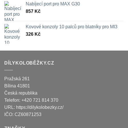
Nabíjecí port pro MAX G30
857
Kč
Kovové konzoly 10 palců pro blatníky pro MI3
326
Kč
DÍLYKOLOBĚŽKY.CZ
Pražská 261
Bílina
41801
Česká republika
Telefon:
+420 721 814 370
URL:
https://dilykolobezky.cz/
IČO:
CZ60871253