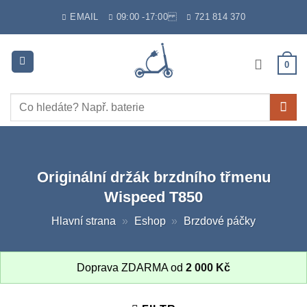
Skip
EMAIL
09:00 -17:00
721 814 370
to
content
0
Hledat:
Originální držák brzdního třmenu
Wispeed T850
Hlavní strana
»
Eshop
»
Brzdové páčky
Doprava ZDARMA od
2 000
Kč