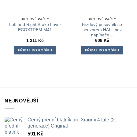
BRZDOVÉ PÁČKY
BRZDOVÉ PÁČKY
Left and Right Brake Lever
Brzdový posuvník se
ECOXTREM M41
senzorem HALL bez
napínače L
1 211
Kč
608
Kč
PŘIDAT DO KOŠÍKU
PŘIDAT DO KOŠÍKU
NEJNOVĚJŠÍ
Černý přední blatník pro Xiaomi 4 Lite (2.
generace) Original
591
Kč