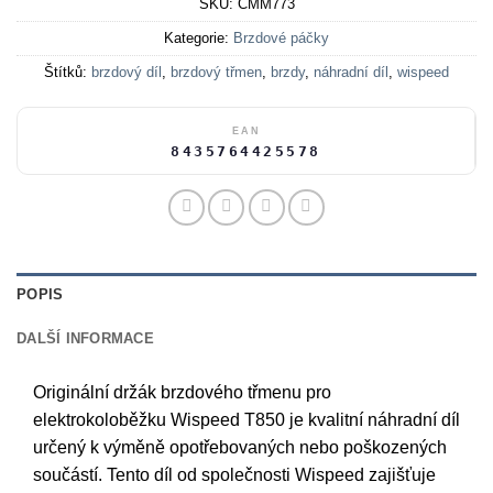
SKU:
CMM773
Kategorie:
Brzdové páčky
Štítků:
brzdový díl
,
brzdový třmen
,
brzdy
,
náhradní díl
,
wispeed
EAN
8435764425578
POPIS
DALŠÍ INFORMACE
Originální držák brzdového třmenu pro
elektrokoloběžku Wispeed T850 je kvalitní náhradní díl
určený k výměně opotřebovaných nebo poškozených
součástí. Tento díl od společnosti Wispeed zajišťuje